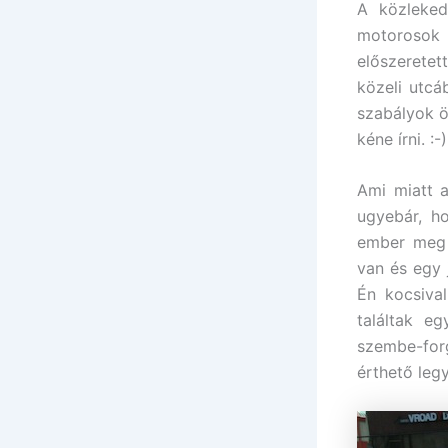
A közleked
motorosok 
előszeretet
közeli utcá
szabályok ö
kéne írni. :
Ami miatt 
ugyebár, ho
ember meg s
van és egy 
Én kocsiva
találtak e
szembe-for
érthető legy