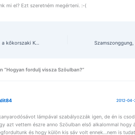
nk mi el? Ezt szeretném megérteni. :-(
Szamszonggung, a kőkorszaki Korea
n “Hogyan fordulj vissza Szöulban?”
dit84
2012-04-2
kanyarodósávot lámpával szabályozzák igen, de én is cso
gy azt vettem észre anno Szöulban első alkalommal hogy 
gfordultunk és hogy külön kis sáv volt ennek…nem is tudat