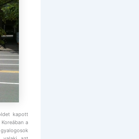
ldet kapott
e Koreában a
 gyalogosok
 valaki azt