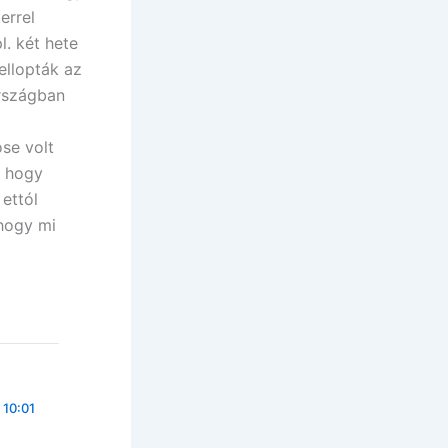
errel
l. két hete
ellopták az
országban
ose volt
e hogy
 ettól
 hogy mi
 10:01