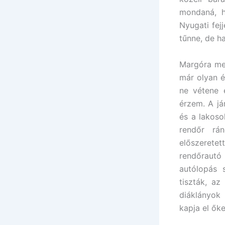
mondaná, h
Nyugati fej
tűnne, de h
Margóra me
már olyan é
ne vétene e
érzem. A já
és a lakoso
rendőr rá
előszerete
rendőrautó
autólopás 
tiszták, a
diáklányok
kapja el ők