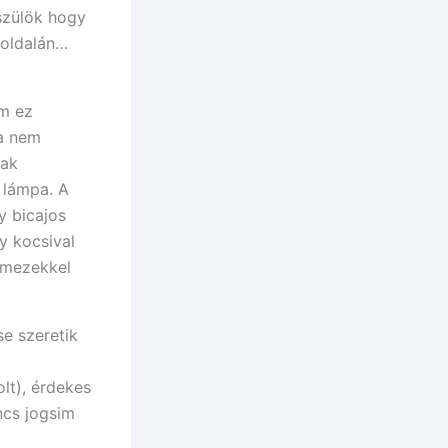
szülök hogy
 oldalán…
m ez
a nem
nak
 lámpa. A
y bicajos
y kocsival
lemezekkel
se szeretik
lt), érdekes
ncs jogsim