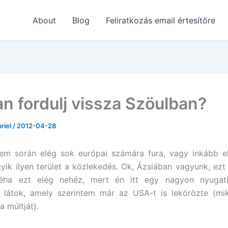
About
Blog
Feliratkozás email értesítőre
n fordulj vissza Szöulban?
briel
/
2012-04-28
étem során elég sok európai számára fura, vagy inkább e
gyik ilyen terület a közlekedés. Ok, Ázsiában vagyunk, ezt 
néha ezt elég nehéz, mert én itt egy nagyon nyugati 
t látok, amely szerintem már az USA-t is lekörözte (m
 a múltját).