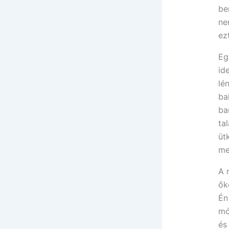
be
ne
ez
Eg
id
lé
ba
ba
ta
üt
me
A 
ők
Én
mó
és