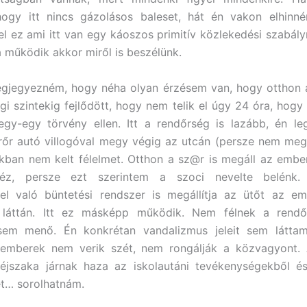
ogy itt nincs gázolásos baleset, hát én vakon elhinné
jel ez ami itt van egy káoszos primitív közlekedési szabál
a működik akkor miről is beszélünk.
gjegyezném, hogy néha olyan érzésem van, hogy otthon a
gi szintekig fejlődött, hogy nem telik el úgy 24 óra, hog
gy-egy törvény ellen. Itt a rendőrség is lazább, én le
rőr autó villogóval megy végig az utcán (persze nem meg
kban nem kelt félelmet. Otthon a sz@r is megáll az emb
néz, persze ezt szerintem a szoci nevelte belénk.
ttel való büntetési rendszer is megállítja az ütőt az e
 láttán. Itt ez másképp működik. Nem félnek a rendő
sem menő. Én konkrétan vandalizmus jeleit sem látta
z emberek nem verik szét, nem rongálják a közvagyont. 
 éjszaka járnak haza az iskolautáni tevékenységekből é
et… sorolhatnám.