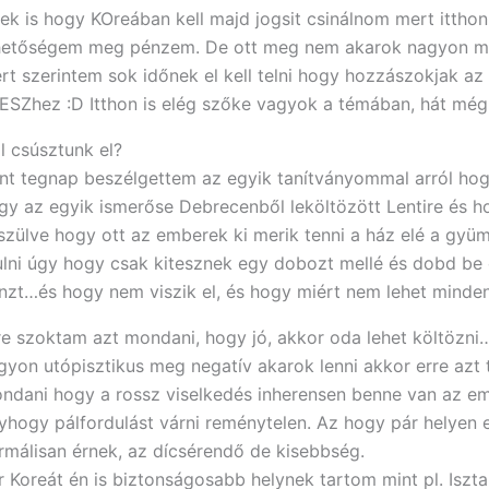
lek is hogy KOreában kell majd jogsit csinálnom mert itthon
hetőségem meg pénzem. De ott meg nem akarok nagyon ma
rt szerintem sok időnek el kell telni hogy hozzászokjak az 
ESZhez :D Itthon is elég szőke vagyok a témában, hát még 
l csúsztunk el?
nt tegnap beszélgettem az egyik tanítványommal arról ho
gy az egyik ismerőse Debrecenből leköltözött Lentire és h
szülve hogy ott az emberek ki merik tenni a ház elé a gyü
ulni úgy hogy csak kitesznek egy dobozt mellé és dobd be
nzt…és hogy nem viszik el, és hogy miért nem lehet minde
re szoktam azt mondani, hogy jó, akkor oda lehet költözn
gyon utópisztikus meg negatív akarok lenni akkor erre azt
ndani hogy a rossz viselkedés inherensen benne van az em
yhogy pálfordulást várni reménytelen. Az hogy pár helyen 
rmálisan érnek, az dícsérendő de kisebbség.
r Koreát én is biztonságosabb helynek tartom mint pl. Iszt