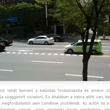
utó tehát bement a baloldali fordulósávba és amikor zö
(a szaggatott vonalon). Ez általában a zebra előtt van, d
ó megfordulásból sem csinálnak problémát. Az autók és a
átságban vannak, mert mindenki figyel mindenkire. Ha