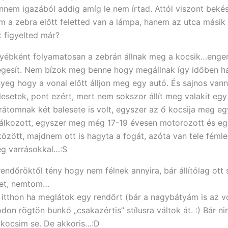
nnem igazából addig amíg le nem írtad. Attól viszont beké
m a zebra előtt feletted van a lámpa, hanem az utca másik
t figyelted már?
yébként folyamatosan a zebrán állnak meg a kocsik…enge
egesít. Nem bízok meg benne hogy megállnak így időben h
nyeg hogy a vonal előtt álljon meg egy autó. És sajnos van
lesetek, pont ezért, mert nem sokszor állít meg valakit egy
rátomnak két balesete is volt, egyszer az ő kocsija meg eg
lálkozott, egyszer meg még 17-19 évesen motorozott és eg
között, majdnem ott is hagyta a fogát, azóta van tele fém
g varrásokkal…:S
rendőröktől tény hogy nem félnek annyira, bár állítólag ott 
et, nemtom…
 itthon ha meglátok egy rendőrt (bár a nagybátyám is az vo
don rögtön bunkó „csakazértis” stílusra váltok át. :) Bár ni
 kocsim se. De akkoris…:D