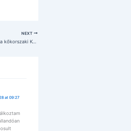
NEXT
Szamszonggung, a kőkorszaki Korea 2. rész
8 at 09:27
dálkoztam
állandóan
osult