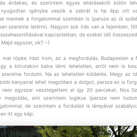
és érdekes, és szerintem egyes eltérésekről külön lehe
nyugodtan igénybe veszik a zebrát is ha épp ott v
tel mennek a forgalommal szemben is (persze az út szél
ban szeretne letérni). Nagyon sok írás van a fejemben, f
sszehasonlításával kapcsolatban, de ezeket idő összeszed
-) Majd egyszer, ok? :-)
a mai röpke írást írom, az a megfordulás. Budapesten a 
gy a körutakon balra térni lehetetlen, arról nem is be
zeretne fordulni. Na az lehetetlen küldetés. Megy az i
jobb kanyarral lehet megoldani a dolgot, persze ez is for
l nem egyszer vesztegettem el így 20 perceket. Nos Sz
gy megoldás, ami szerintem logikus (persze nem tud
galommal, de szerintem a fordulást is lámpával szabályo
en itt egy kép: