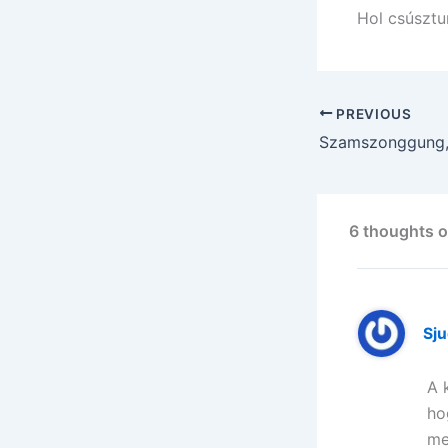
Hol csúsztu
PREVIOUS
6 thoughts o
Sju
A 
ho
me