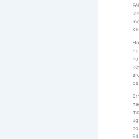
Fé
le
me
KR
Ho
Po
ho
ké
ár
pé
Er
na
mo
úg
no
Bá