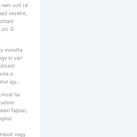
 nem volt rá
jd vezetni,
ottani
ott :D
gy mondta
ogy ki van
mölcsöt
 oda a
nhol így…
i…most ha
 tudom
beri fajban,
egész
ambult vagy