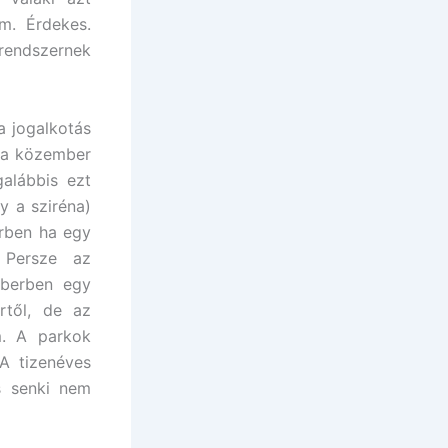
m. Érdekes.
yrendszernek
 jogalkotás
y a közember
galábbis ezt
y a sziréna)
erben ha egy
 Persze az
mberben egy
rtől, de az
m. A parkok
A tizenéves
s senki nem