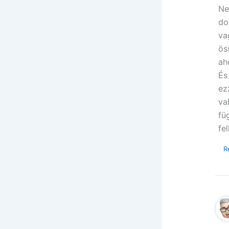
Ne
do
va
ös
ah
És
ez
va
fü
fe
R