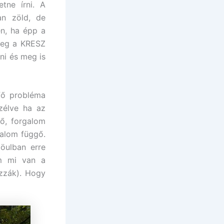
tne írni. A
an zöld, de
én, ha épp a
őleg a KRESZ
ni és meg is
fő probléma
szélve ha az
dő, forgalom
galom függő.
öulban erre
om mi van a
zzák). Hogy