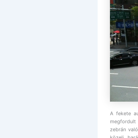
A fekete a
megfordult 
zebrán val
közeli bar