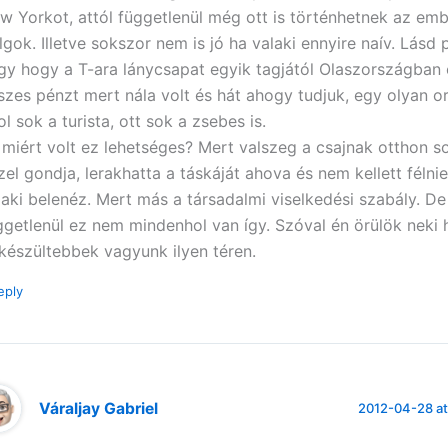
w Yorkot, attól függetlenül még ott is történhetnek az emb
lgok. Illetve sokszor nem is jó ha valaki ennyire naív. Lásd p
gy hogy a T-ara lánycsapat egyik tagjától Olaszországban 
szes pénzt mert nála volt és hát ahogy tudjuk, egy olyan 
ol sok a turista, ott sok a zsebes is.
 miért volt ez lehetséges? Mert valszeg a csajnak otthon s
zel gondja, lerakhatta a táskáját ahova és nem kellett félni
laki belenéz. Mert más a társadalmi viselkedési szabály. De
ggetlenül ez nem mindenhol van így. Szóval én örülök neki
lkészültebbek vagyunk ilyen téren.
eply
Váraljay Gabriel
2012-04-28 at