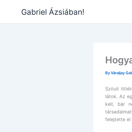
Skip
Gabriel Ázsiában!
to
content
Hogya
By
Váraljay Ga
Szöuli ittl
látok. Az e
kell, bár 
társadalma
felejtette el