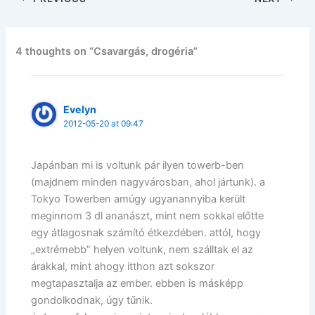
4 thoughts on “Csavargás, drogéria”
Evelyn
2012-05-20 at 09:47
Japánban mi is voltunk pár ilyen towerb-ben
(majdnem minden nagyvárosban, ahol jártunk). a
Tokyo Towerben amúgy ugyanannyiba került
meginnom 3 dl ananászt, mint nem sokkal előtte
egy átlagosnak számító étkezdében. attól, hogy
„extrémebb” helyen voltunk, nem szálltak el az
árakkal, mint ahogy itthon azt sokszor
megtapasztalja az ember. ebben is másképp
gondolkodnak, úgy tűnik.