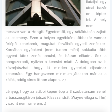
fiataljai egy
utcai bazár
on léptek
fel. A hely
nem
messze van a Hongik Egyetemtől, egy sétálóutcán zajlott
az esemény. Ezen a helyen egyébként többször vannak
fellépő zenekarok, magukat felvállaló egyedi zenészek.
Koreában egyébként (nem tudom miért) sokkalta több
egyént látok zenét tanulni, és bátran előadni. Sok a
hangszerbolt, nyilván a kereslet miatt. A dologban az is
közrejátszhat, hogy itt minden gyereket eljáratnak
zeneórára. Egy hangszeren minimum játsszon már az a
kölök, addig sincs itthon alapon. :-)
Lényeg, hogy az alábbi képen épp a 3 szobatársam zenél,
a basszusgitáron játszó Klasszandrát (Wayne világa c. film)
viszont nem ismerem. :)