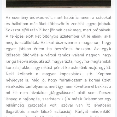
Az esemény érdekes volt, mert habár ismerem a srácokat
és hallottam már őket többször is zenélni, egyre jobbak.
Sokszor éjfél után 2-kor jönnek csak meg, mert próbálnak.
A fellépés előtt két öltönyös üzletember ült le elénk, akik
meg is szólítottak. Azt kell észrevennem magamon, hogy
egyre jobban értem ha beszélnek hozzám. Az egyik
idősebb öltönyös a városi tanács valami nagyon nagy
rangú képviselője, aki azt magyarázta, hogy ha megtanulok
koreaiul, akkor egy rakást pénzt kereshetünk majd együtt.
Neki kellenek a magyar kapcsolatok, stb. Kaptam
névjegyet is. Még jó, hogy feliratkoztam a koreai üzleti
viselkedés tanfolyamra, mert így nem követtem el bakikat a
mi kis nem hivatalos „tárgyalásunk” alatt sem. Persze
lényeg a hajlongás, szerintem. :-) A másik üzletember egy
reklámcég igazgatója volt, szóval van itt lehetőség
(legalábbis annak látszó szituáció). Kártyát mindenkitől