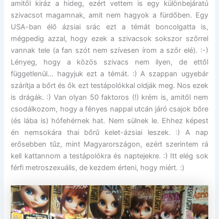
amitől kiráz a hideg, ezért vettem is egy különbejáratú
szivacsot magamnak, amit nem hagyok a fürdőben. Egy
USA-ban élő ázsiai srác ezt a témát boncolgatta is,
mégpedig azzal, hogy ezek a szivacsok sokszor szőrrel
vannak tele (a fan szót nem szívesen írom a szőr elé). :-)
Lényeg, hogy a közös szivacs nem ilyen, de ettől
függetlenül… hagyjuk ezt a témát. :) A szappan ugyebár
szárítja a bőrt és ők ezt testápolókkal oldják meg. Nos ezek
is drágák. :) Van olyan 50 faktoros (!) krém is, amitől nem
csodálkozom, hogy a fényes nappal utcán járó csajok bőre
(és lába is) hófehérnek hat. Nem sülnek le. Ehhez képest
én nemsokára thai bőrű kelet-ázsiai leszek. :) A nap
erősebben tűz, mint Magyarországon, ezért szerintem rá
kell kattannom a testápolókra és naptejekre. :) Itt elég sok
férfi metroszexuális, de kezdem érteni, hogy miért. :)