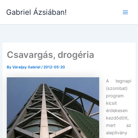
Skip
Gabriel Ázsiában!
to
Main
content
Men
Csavargás, drogéria
By
Váraljay Gabriel
/
2012-05-20
A tegnapi
(szombat)
program
kicsit
érdekesen
kezdődött,
mert az
alapítvány