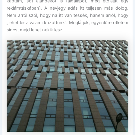
kaptam, sőt ajándékot is (algalapot, meg étolajat egy
reklámtáskában). A névjegy adás itt teljesen más dolog.
Nem arról szól, hogy na itt van tessék, hanem arról, hogy
„lehet lesz valami közöttünk”. Meglátjuk, egyenlőre ötletem
sincs, majd lehet nekik lesz.