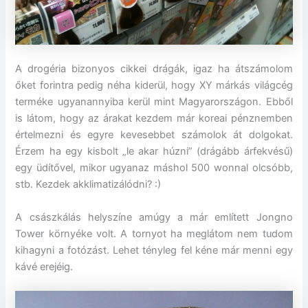
A drogéria bizonyos cikkei drágák, igaz ha átszámolom
őket forintra pedig néha kiderül, hogy XY márkás világcég
terméke ugyanannyiba kerül mint Magyarországon. Ebből
is látom, hogy az árakat kezdem már koreai pénznemben
értelmezni és egyre kevesebbet számolok át dolgokat.
Érzem ha egy kisbolt „le akar húzni” (drágább árfekvésű)
egy üdítővel, mikor ugyanaz máshol 500 wonnal olcsóbb,
stb. Kezdek akklimatizálódni? :)
A császkálás helyszíne amúgy a már említett Jongno
Tower környéke volt. A tornyot ha meglátom nem tudom
kihagyni a fotózást. Lehet tényleg fel kéne már menni egy
kávé erejéig.