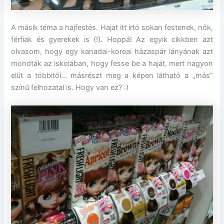
A másik téma a hajfestés. Hajat itt irtó sokan festenek, nők,
férfiak és gyerekek is (!). Hoppá! Az egyik cikkben azt
olvasom, hogy egy kanadai-koreai házaspár lányának azt
mondták az iskolában, hogy fesse be a haját, mert nagyon
elüt a többitől… másrészt meg a képen látható a „más”
színű felhozatal is. Hogy van ez? :)