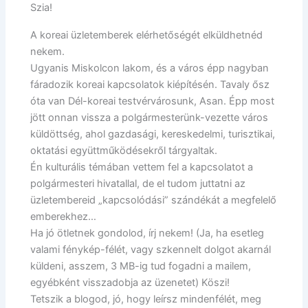
Szia!
A koreai üzletemberek elérhetőségét elküldhetnéd
nekem.
Ugyanis Miskolcon lakom, és a város épp nagyban
fáradozik koreai kapcsolatok kiépítésén. Tavaly ősz
óta van Dél-koreai testvérvárosunk, Asan. Épp most
jött onnan vissza a polgármesterünk-vezette város
küldöttség, ahol gazdasági, kereskedelmi, turisztikai,
oktatási együttműködésekről tárgyaltak.
Én kulturális témában vettem fel a kapcsolatot a
polgármesteri hivatallal, de el tudom juttatni az
üzletembereid „kapcsolódási” szándékát a megfelelő
emberekhez…
Ha jó ötletnek gondolod, írj nekem! (Ja, ha esetleg
valami fénykép-félét, vagy szkennelt dolgot akarnál
küldeni, asszem, 3 MB-ig tud fogadni a mailem,
egyébként visszadobja az üzenetet) Köszi!
Tetszik a blogod, jó, hogy leírsz mindenfélét, meg