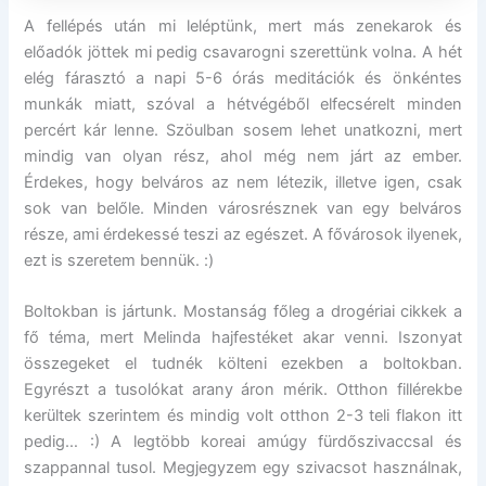
A fellépés után mi leléptünk, mert más zenekarok és
előadók jöttek mi pedig csavarogni szerettünk volna. A hét
elég fárasztó a napi 5-6 órás meditációk és önkéntes
munkák miatt, szóval a hétvégéből elfecsérelt minden
percért kár lenne. Szöulban sosem lehet unatkozni, mert
mindig van olyan rész, ahol még nem járt az ember.
Érdekes, hogy belváros az nem létezik, illetve igen, csak
sok van belőle. Minden városrésznek van egy belváros
része, ami érdekessé teszi az egészet. A fővárosok ilyenek,
ezt is szeretem bennük. :)
Boltokban is jártunk. Mostanság főleg a drogériai cikkek a
fő téma, mert Melinda hajfestéket akar venni. Iszonyat
összegeket el tudnék költeni ezekben a boltokban.
Egyrészt a tusolókat arany áron mérik. Otthon fillérekbe
kerültek szerintem és mindig volt otthon 2-3 teli flakon itt
pedig… :) A legtöbb koreai amúgy fürdőszivaccsal és
szappannal tusol. Megjegyzem egy szivacsot használnak,