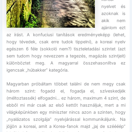
nyelvet és
azoknak is
akik nem
ajánlom ezt
az írást. A konfuciusi tanítások eredményeképp (lehet,
hogy tévedek, csak erre tudok tippelni), a koreai nyelv
egészen 6 féle (sokkoló nem?) tiszteletadási szintet (azt
sem tudom hogy nevezzem a tegezés, magázás szintjeit)
különböztet meg. A magyarral összehasonlítva ez
igencsak „húbakker” kategória.
Magyarban próbáltam többet találni de nem megy csak
három szint: fogadd el, fogadja el, szíveskedjék
(méltoztassék) elfogadni… ez három, maximum 4 szint, de
ebből mi már csak az első kettőt használjuk, mert a mi
világképünkben egy miniszter nincs azon a szinten, hogy
„nyalázatos szolgája” nyelvjárással kommunikáljunk. Na
jöjjön a koreai, amit a Korea-fanok majd „jaj de széééép”