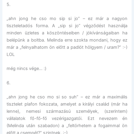
5.
„ahn jong he cso mo sip si jo” – ez már a nagyon
tiszteletadós forma. A „sip si jo” végződést használja
minden üzletes a köszöntéseiben / jókívánságaiban ha
belépünk a boltba. Melinda erre szokta mondani, hogy ez
már a „felnyalhatom ön előtt a padlót hölgyem / uram?” :-)
LOL
még nincs vége… :)
6.
„ahn jong he cso mo si so suh” – ez már a maximális
tisztelet plafon fokozata, amelyet a királyi család (már ha
lenne), nemesi származású személyek, (szerintem)
vállalatok fő-fő-fő vezérigazgatói. Ezt nevezem én
(Melinda után szabadon) a „feltörhetem a fogaimmal ön
előtt a csempét?” szintnek. :-)