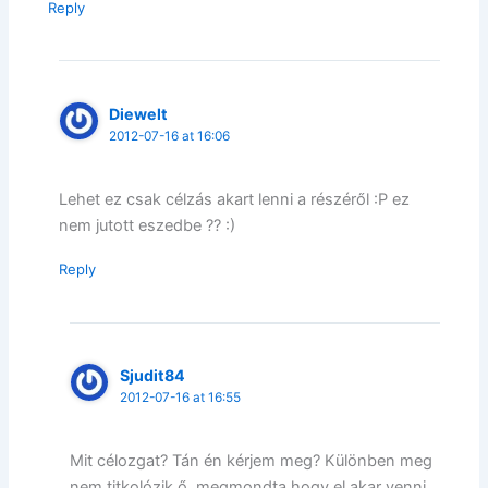
Reply
Diewelt
2012-07-16 at 16:06
Lehet ez csak célzás akart lenni a részéről :P ez
nem jutott eszedbe ?? :)
Reply
Sjudit84
2012-07-16 at 16:55
Mit célozgat? Tán én kérjem meg? Különben meg
nem titkolózik ő, megmondta hogy el akar venni.