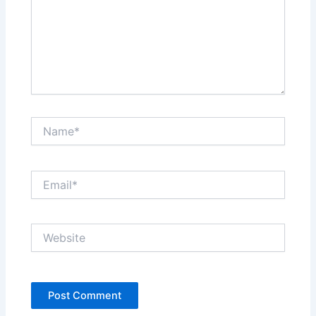
Name*
Email*
Website