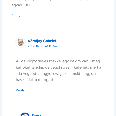
agyad :DD
Reply
Váraljay Gabriel
2012-07-16 at 13:54
A -da végződéses igékkel egy bajom van – meg
kell őket tanulni, de végül sosem kellenek, mert a
-da végződést ugye levágjuk. Tanuld meg, de
használni nem fogod.
Reply
Dana