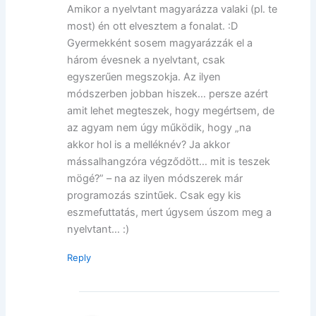
Amikor a nyelvtant magyarázza valaki (pl. te
most) én ott elvesztem a fonalat. :D
Gyermekként sosem magyarázzák el a
három évesnek a nyelvtant, csak
egyszerűen megszokja. Az ilyen
módszerben jobban hiszek… persze azért
amit lehet megteszek, hogy megértsem, de
az agyam nem úgy működik, hogy „na
akkor hol is a melléknév? Ja akkor
mássalhangzóra végződött… mit is teszek
mögé?” – na az ilyen módszerek már
programozás szintűek. Csak egy kis
eszmefuttatás, mert úgysem úszom meg a
nyelvtant… :)
Reply