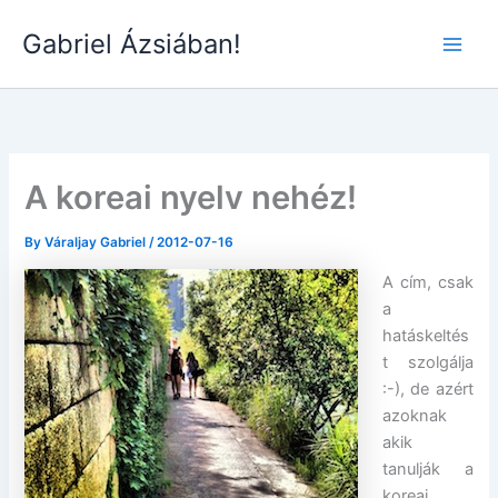
Skip
Gabriel Ázsiában!
to
Main
content
Men
A koreai nyelv nehéz!
By
Váraljay Gabriel
/
2012-07-16
A cím, csak
a
hatáskeltés
t szolgálja
:-), de azért
azoknak
akik
tanulják a
koreai