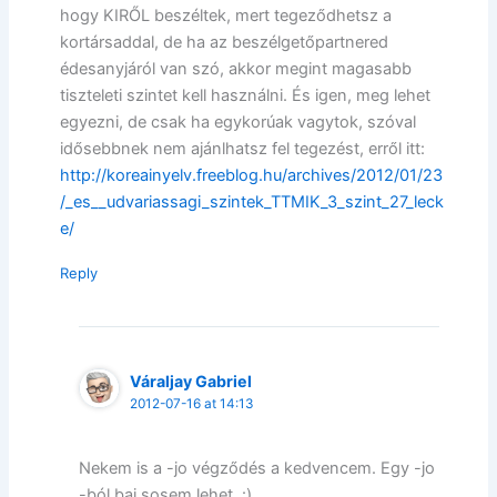
hogy KIRŐL beszéltek, mert tegeződhetsz a
kortársaddal, de ha az beszélgetőpartnered
édesanyjáról van szó, akkor megint magasabb
tiszteleti szintet kell használni. És igen, meg lehet
egyezni, de csak ha egykorúak vagytok, szóval
idősebbnek nem ajánlhatsz fel tegezést, erről itt:
http://koreainyelv.freeblog.hu/archives/2012/01/23
/_es__udvariassagi_szintek_TTMIK_3_szint_27_leck
e/
Reply
Váraljay Gabriel
2012-07-16 at 14:13
Nekem is a -jo végződés a kedvencem. Egy -jo
-ból baj sosem lehet. :)