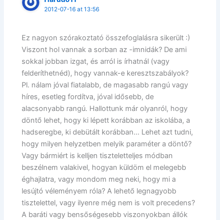
2012-07-16 at 13:56
Ez nagyon szórakoztató összefoglalásra sikerült :)
Viszont hol vannak a sorban az -imnidák? De ami
sokkal jobban izgat, és arról is írhatnál (vagy
felderíthetnéd), hogy vannak-e keresztszabályok?
Pl. nálam jóval fiatalabb, de magasabb rangú vagy
híres, esetleg fordítva, jóval idősebb, de
alacsonyabb rangú. Hallottunk már olyanról, hogy
döntő lehet, hogy ki lépett korábban az iskolába, a
hadseregbe, ki debütált korábban… Lehet azt tudni,
hogy milyen helyzetben melyik paraméter a döntő?
Vagy bármiért is kelljen tiszteletteljes módban
beszélnem valakivel, hogyan küldöm el melegebb
éghajlatra, vagy mondom meg neki, hogy mi a
lesújtó véleményem róla? A lehető legnagyobb
tisztelettel, vagy ilyenre még nem is volt precedens?
A baráti vagy bensőségesebb viszonyokban állók