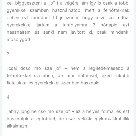
kell biggyeszteni a „jo”-t a végére, ám így is csak a többi
gyerekkel szemben használhatod, mert a felnőtteknek
illetlen ezt mondani. Itt jelezném, hogy mivel én a thai
gyerekekkel jártam a tanfolyamra 3 hónapig ezt
használtam és senki nem javított ki, csak mindenki
mosolygott.
3.
„csal dcso mo sze jo” – nem a legilledelmesebb a
felnőttekkel szemben, de már határeset, ezért inkább
fiatalokkal és gyerekekkel szemben használd.
4.
„ahny jong he cso mo sze jo” – ez a helyes forma, és ezt
használják a legtöbbet, de csak velünk egykorúakkal illik
alkalmazni