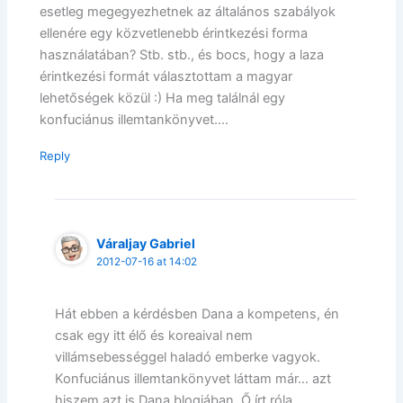
esetleg megegyezhetnek az általános szabályok
ellenére egy közvetlenebb érintkezési forma
használatában? Stb. stb., és bocs, hogy a laza
érintkezési formát választottam a magyar
lehetőségek közül :) Ha meg találnál egy
konfuciánus illemtankönyvet….
Reply
Váraljay Gabriel
2012-07-16 at 14:02
Hát ebben a kérdésben Dana a kompetens, én
csak egy itt élő és koreaival nem
villámsebességgel haladó emberke vagyok.
Konfuciánus illemtankönyvet láttam már… azt
hiszem azt is Dana blogjában. Ő írt róla.