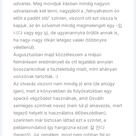
udvarias. Meg mondjuk írásban mindig nagyon
udvariasnak kell lenni, nagyjából a „felnyalhatom ön
előtt a padlót stb” szinten, viszont ott ezt vissza is
kapjuk, az én szívemet mindig megmelengeti egy -입
니다 vagy egy 님, de ugyanannyira örülök annak is,
ha nagy-nagy ritkán letegez valaki (többnyire
véletlenül).
Augusztusban majd közzéteszem a májusi
felmérésem eredményeit és ott legalább annyian
bosszankodtak a tiszteletiség miatt, mint ahányan
vonzónak tartották. :)
Az olvasás viszont nem mindig jó erre (de amúgy
igen), mert a könyvekben és folyóiratokban egy
speckó végződést használnak, amit Osváth
semleges szintnek nevez (nem túl jó elnevezés, mert
tegező helyett is használatos élőbeszédben),
szerintem már biztosan láttad ezt a szintet, a
példamondatod így hangozna ezzel: 잘 잔다
(tegező). Juj, remélem, most nem robban fel az