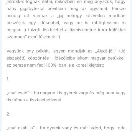
jelzőkkel fognak illetni, miközben én meg anyázok, hogy
hány gigabyte-tal bővítsem még az agyamat. Persze
mindig ott vannak a „jaj nehogy közvetlen módban
beszéljek egy idősebbel, vagy ne is röhögtessem ki
magam a túlzott tisztelettel a fiamislehetne korú kölökkel
szemben” című félelmek. :)
Vegyünk egy példát, legyen mondjuk az „Aludj jól!” (Jó
éjszakát!) köszöntés – idézőjelbe leírom magyar betűkkel,
ez persze nem fedi 100%-ban le a koreai kiejtést:
1.
„csal csah” – ha nagyon kis gyerek vagy és még nem vagy
tisztában a tiszteletadással
2.
„csal csah jo” – ha gyerek vagy és már tudod, hogy oda