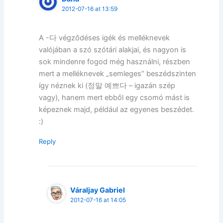
2012-07-16 at 13:59
A -다 végződéses igék és melléknevek
valójában a szó szótári alakjai, és nagyon is
sok mindenre fogod még használni, részben
mert a melléknevek „semleges” beszédszinten
így néznek ki (정말 예쁘다 – igazán szép
vagy), hanem mert ebből egy csomó mást is
képeznek majd, például az egyenes beszédet.
:)
Reply
Váraljay Gabriel
2012-07-16 at 14:05