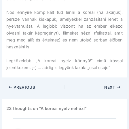
Nos ennyire komplikált tud lenni a koreai (ha akarjuk),
persze vannak kiskapuk, amelyekkel zanzásítani lehet a
nyelvtanulást. A legjobb viszont ha az ember elkezd
olvasni (akár képregényt), filmeket nézni (felirattal, amit
meg meg állít és értelmez) és nem utolsó sorban élőben
használni is.
Legközelebb „A koreai nyelv könnyű!” című írással
jelentkezem. ;-) … addig is legyünk lazák: „csal csajo”
PREVIOUS
NEXT
23 thoughts on “A koreai nyelv nehéz!”