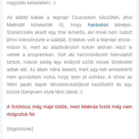
nagyobb keresleten). :)
Az alábbi képek a tegnapi Csuszokon készültek, ahol
Melindát kötelezték (!), hogy
hanbokot
béreljen.
Szerencsére akadt egy thai ismerős, aki mivel nem tudott
jönni kölcsönözte a sajátját. Érdekes volt a tegnapi show-
műsor is, mert az alapítványból sokan aktívan részt is
vettek a programban. Volt aki harcművészeti bemutatót
tartott, mások pedig egy királyról szóló vicces történetet
adtak elő. Az állam néha leesett, mert egy-két emberkéről
nem gondoltam volna, hogy ilyen jó színész. A show az
itteni japán tagok táncbemutatójával kezdődött és egy
közös Gangnam-style tánc zárult. :)
A fotókhoz még majd töltök, mert Melinda fotóit még nem
dolgoztuk fel.
[bigpictures]