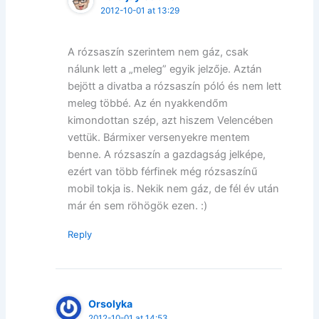
2012-10-01 at 13:29
A rózsaszín szerintem nem gáz, csak
nálunk lett a „meleg” egyik jelzője. Aztán
bejött a divatba a rózsaszín póló és nem lett
meleg többé. Az én nyakkendőm
kimondottan szép, azt hiszem Velencében
vettük. Bármixer versenyekre mentem
benne. A rózsaszín a gazdagság jelképe,
ezért van több férfinek még rózsaszínű
mobil tokja is. Nekik nem gáz, de fél év után
már én sem röhögök ezen. :)
Reply
Orsolyka
2012-10-01 at 14:53