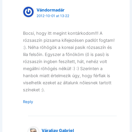
Vándormadár
2012-10-01 at 13:22
Bocsi, hogy itt megint kontárkodom!!! A
rózsaszín pizsama kifejezésen padlót fogtam!
:). Néha röhögök a koreai pasik rózsaszín és
lila felsőin. Egyszer a főnököm (ő is pasi) is
rózsaszín ingben feszített, hát, nehéz volt
megállni röhögés nélkül! :) :) Szerinten a
hanbok miatt értelmezik úgy, hogy férfiak is
viselhetik ezeket az általunk nőiesnek tartott
színeket :).
Reply
Váraljay Gabriel