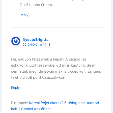
Ott 3 napos ünnep.
Reply
NyesteBrigitta
2012-10-01 at 14:18
Hú, nagyon tetszenek a képek! A pipisről az
esküvőnk jutott eszembe, ott mi is kaptunk, de mi
sem ettük meg, de látványnak is vicces volt. És igen,
telehold volt pont Csuszok-kor!
Reply
Pingback:
Koreai férjet akarsz? 6 dolog amit tudnod
kell! | Gabriel Ázsiában!