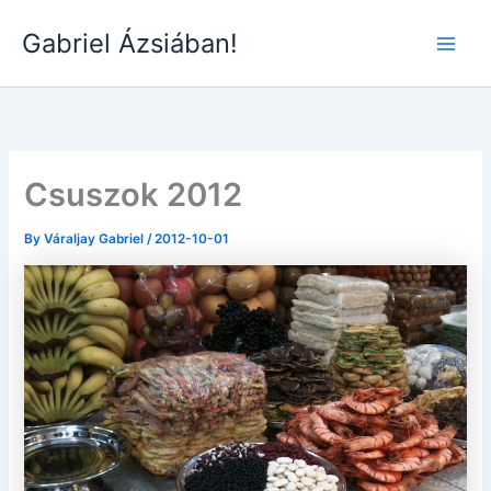
Skip
Gabriel Ázsiában!
to
Main
content
Men
Csuszok 2012
By
Váraljay Gabriel
/
2012-10-01