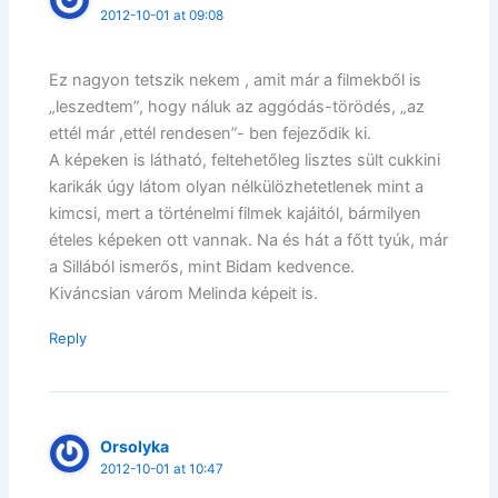
2012-10-01 at 09:08
Ez nagyon tetszik nekem , amit már a filmekből is
„leszedtem”, hogy náluk az aggódás-törödés, „az
ettél már ,ettél rendesen”- ben fejeződik ki.
A képeken is látható, feltehetőleg lisztes sült cukkini
karikák úgy látom olyan nélkülözhetetlenek mint a
kimcsi, mert a történelmi filmek kajáitól, bármilyen
ételes képeken ott vannak. Na és hát a főtt tyúk, már
a Sillából ismerős, mint Bidam kedvence.
Kiváncsian várom Melinda képeit is.
Reply
Orsolyka
2012-10-01 at 10:47