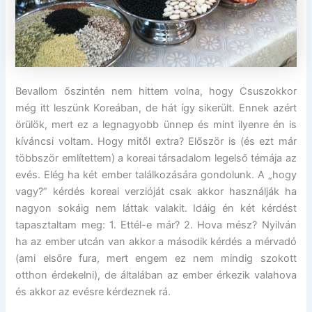
Bevallom őszintén nem hittem volna, hogy Csuszokkor
még itt leszünk Koreában, de hát így sikerült. Ennek azért
örülök, mert ez a legnagyobb ünnep és mint ilyenre én is
kíváncsi voltam. Hogy mitől extra? Először is (és ezt már
többször említettem) a koreai társadalom legelső témája az
evés. Elég ha két ember találkozására gondolunk. A „hogy
vagy?” kérdés koreai verzióját csak akkor használják ha
nagyon sokáig nem láttak valakit. Idáig én két kérdést
tapasztaltam meg: 1. Ettél-e már? 2. Hova mész? Nyilván
ha az ember utcán van akkor a második kérdés a mérvadó
(ami elsőre fura, mert engem ez nem mindig szokott
otthon érdekelni), de általában az ember érkezik valahova
és akkor az evésre kérdeznek rá.