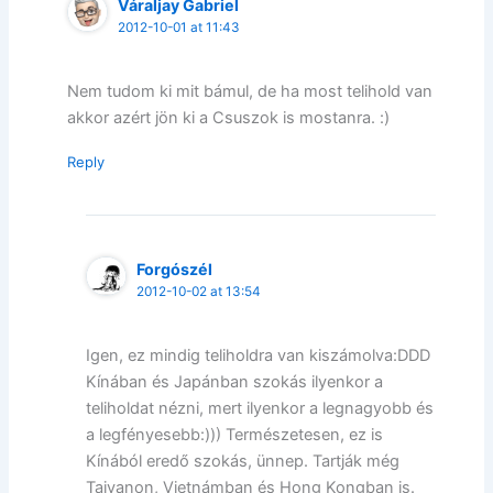
Váraljay Gabriel
2012-10-01 at 11:43
Nem tudom ki mit bámul, de ha most telihold van
akkor azért jön ki a Csuszok is mostanra. :)
Reply
Forgószél
2012-10-02 at 13:54
Igen, ez mindig teliholdra van kiszámolva:DDD
Kínában és Japánban szokás ilyenkor a
teliholdat nézni, mert ilyenkor a legnagyobb és
a legfényesebb:))) Természetesen, ez is
Kínából eredő szokás, ünnep. Tartják még
Tajvanon, Vietnámban és Hong Kongban is.