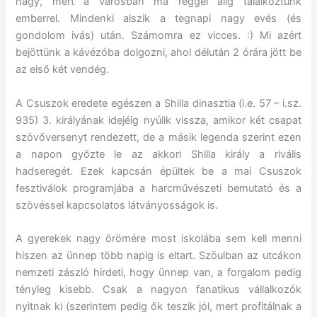
nagy, mert a városban ma reggel alig találkoztunk
emberrel. Mindenki alszik a tegnapi nagy evés (és
gondolom ivás) után. Számomra ez vicces. :) Mi azért
bejöttünk a kávézóba dolgozni, ahol délután 2 órára jött be
az első két vendég.
A Csuszok eredete egészen a Shilla dinasztia (i.e. 57 – i.sz.
935) 3. királyának idejéig nyúlik vissza, amikor két csapat
szövőversenyt rendezett, de a másik legenda szerint ezen
a napon győzte le az akkori Shilla király a rivális
hadseregét. Ezek kapcsán épültek be a mai Csuszok
fesztiválok programjába a harcművészeti bemutató és a
szövéssel kapcsolatos látványosságok is.
A gyerekek nagy örömére most iskolába sem kell menni
hiszen az ünnep több napig is eltart. Szöulban az utcákon
nemzeti zászló hirdeti, hogy ünnep van, a forgalom pedig
tényleg kisebb. Csak a nagyon fanatikus vállalkozók
nyitnak ki (szerintem pedig ők teszik jól, mert profitálnak a