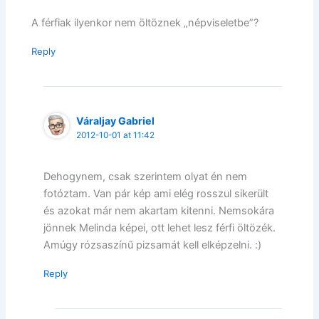
A férfiak ilyenkor nem öltöznek „népviseletbe”?
Reply
Váraljay Gabriel
2012-10-01 at 11:42
Dehogynem, csak szerintem olyat én nem
fotóztam. Van pár kép ami elég rosszul sikerült
és azokat már nem akartam kitenni. Nemsokára
jönnek Melinda képei, ott lehet lesz férfi öltözék.
Amúgy rózsaszínű pizsamát kell elképzelni. :)
Reply