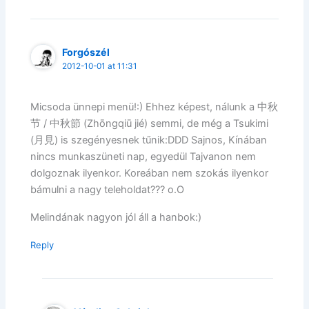
Forgószél
2012-10-01 at 11:31
Micsoda ünnepi menü!:) Ehhez képest, nálunk a 中秋
节 / 中秋節 (Zhōngqiū jié) semmi, de még a Tsukimi
(月見) is szegényesnek tűnik:DDD Sajnos, Kínában
nincs munkaszüneti nap, egyedül Tajvanon nem
dolgoznak ilyenkor. Koreában nem szokás ilyenkor
bámulni a nagy teleholdat??? o.O
Melindának nagyon jól áll a hanbok:)
Reply