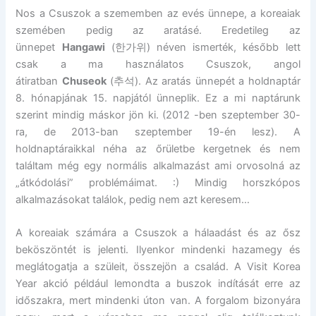
Nos a Csuszok a szememben az evés ünnepe, a koreaiak
szemében pedig az aratásé. Eredetileg az
ünnepet
Hangawi
(한가위) néven ismerték, később lett
csak a ma használatos Csuszok, angol
átiratban
Chuseok
(추석). Az aratás ünnepét a holdnaptár
8. hónapjának 15. napjától ünneplik. Ez a mi naptárunk
szerint mindig máskor jön ki. (2012 -ben szeptember 30-
ra, de 2013-ban szeptember 19-én lesz). A
holdnaptáraikkal néha az őrületbe kergetnek és nem
találtam még egy normális alkalmazást ami orvosolná az
„átkódolási” problémáimat. :) Mindig horszkópos
alkalmazásokat találok, pedig nem azt keresem…
A koreaiak számára a Csuszok a hálaadást és az ősz
beköszöntét is jelenti. Ilyenkor mindenki hazamegy és
meglátogatja a szüleit, összejön a család. A Visit Korea
Year akció például lemondta a buszok indítását erre az
időszakra, mert mindenki úton van. A forgalom bizonyára