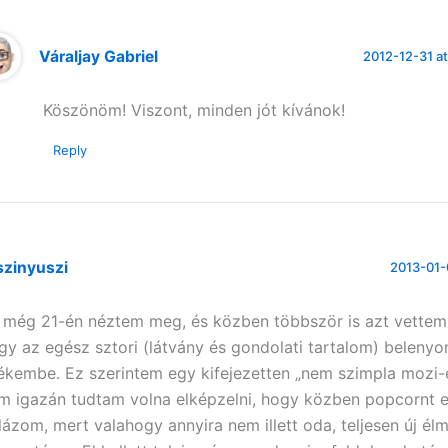
Váraljay Gabriel
2012-12-31 at
Köszönöm! Viszont, minden jót kívánok!
Reply
szinyuszi
2013-01-
 még 21-én néztem meg, és közben többször is azt vettem
gy az egész sztori (látvány és gondolati tartalom) beleny
ékembe. Ez szerintem egy kifejezetten „nem szimpla mozi-
m igazán tudtam volna elképzelni, hogy közben popcornt 
lázom, mert valahogy annyira nem illett oda, teljesen új él