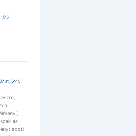
 15:51
07 at 15:45
 észre,
om a
élmény”,
eszek és
ményt adott