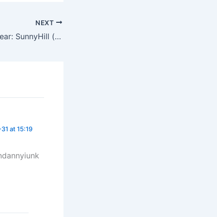
NEXT
Oh! Happy New Year: SunnyHill (써니힐)
31 at 15:19
indannyiunk