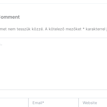
 Comment
ímet nem tesszük közzé.
A kötelező mezőket
*
karakterrel 
Email*
Website