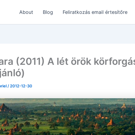
About
Blog
Feliratkozás email értesítőre
ra (2011) A lét örök körforgá
jánló)
briel
/
2012-12-30