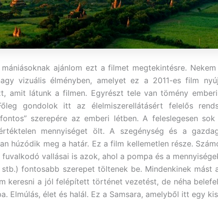
 mániásoknak ajánlom ezt a filmet megtekintésre. Nekem
agy vizuális élményben, amelyet ez a 2011-es film nyúj
azt, amit látunk a filmen. Egyrészt tele van tömény ember
 Főleg gondolok itt az élelmiszerellátásért felelős ren
fontos” szerepére az emberi létben. A feleslegesen sok 
értéktelen mennyiséget ölt. A szegénység és a gazda
óan húzódik meg a határ. Ez a film kellemetlen része. Szám
 fuvalkodó vallásai is azok, ahol a pompa és a mennyisége
stb.) fontosabb szerepet töltenek be. Mindenkinek mást a
m keresni a jól felépített történet vezetést, de néha belef
. Elmúlás, élet és halál. Ez a Samsara, amelyből itt egy kis 