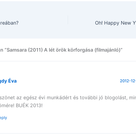
oreában?
n “Samsara (2011) A lét örök körforgása (filmajánló)”
gdy Éva
2012-12-
szönet az egész évi munkádért és további jó blogolást, m
ömére! BUÉK 2013!
eply