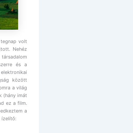
 tegnap volt
tott. Nehéz
i társadalom
dszerre és a
elektronikai
gság között
omra a világ
k (hány imát
d ez a film.
eledkeztem a
ízelítő: