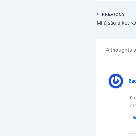
PREVIOUS
Mi újság a két K
4 thoughts o
Ba
Kö
ör
R