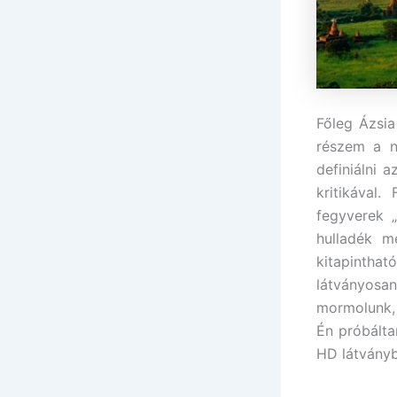
Főleg Ázsia
részem a n
definiálni 
kritikával.
fegyverek „
hulladék m
kitapinthat
látványosan
mormolunk, 
Én próbálta
HD látványba