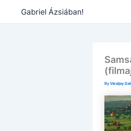
Skip
Gabriel Ázsiában!
to
content
Samsa
(filma
By
Váraljay Ga