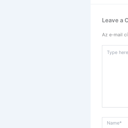
Leave a
Az e-mail c
Type
here..
Name*