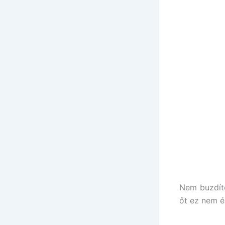
Nem buzdíto
őt ez nem é