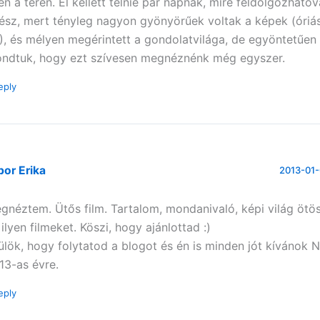
en a téren. El kellett telnie pár napnak, mire feldolgozhatóv
ész, mert tényleg nagyon gyönyörűek voltak a képek (óriási
), és mélyen megérintett a gondolatvilága, de egyöntetűen
ndtuk, hogy ezt szívesen megnéznénk még egyszer.
eply
or Erika
2013-01-
gnéztem. Ütős film. Tartalom, mondanivaló, képi világ ötö
 ilyen filmeket. Köszi, hogy ajánlottad :)
ülök, hogy folytatod a blogot és én is minden jót kívánok 
13-as évre.
eply