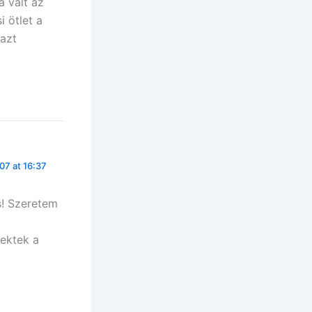
á vált az
 ötlet a
 azt
07 at 16:37
s! Szeretem
Nektek a