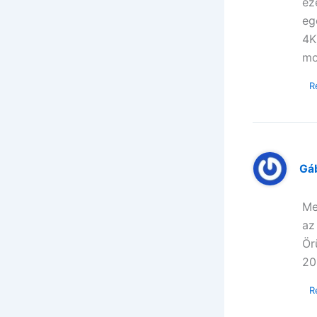
ez
eg
4K
mo
R
Gáb
Me
az
Ör
20
R