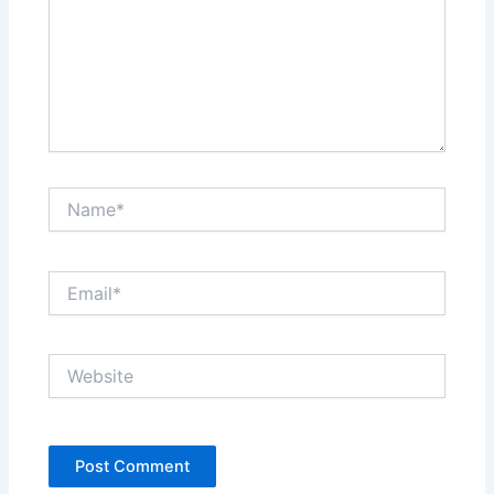
Name*
Email*
Website