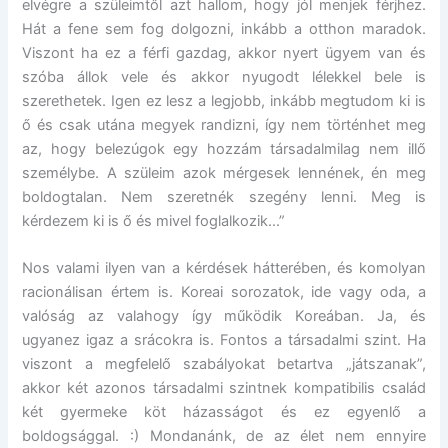
elvégre a szüleimtől azt hallom, hogy jól menjek férjhez.
Hát a fene sem fog dolgozni, inkább a otthon maradok.
Viszont ha ez a férfi gazdag, akkor nyert ügyem van és
szóba állok vele és akkor nyugodt lélekkel bele is
szerethetek. Igen ez lesz a legjobb, inkább megtudom ki is
ő és csak utána megyek randizni, így nem történhet meg
az, hogy belezúgok egy hozzám társadalmilag nem illő
személybe. A szüleim azok mérgesek lennének, én meg
boldogtalan. Nem szeretnék szegény lenni. Meg is
kérdezem ki is ő és mivel foglalkozik…”
Nos valami ilyen van a kérdések hátterében, és komolyan
racionálisan értem is. Koreai sorozatok, ide vagy oda, a
valóság az valahogy így működik Koreában. Ja, és
ugyanez igaz a srácokra is. Fontos a társadalmi szint. Ha
viszont a megfelelő szabályokat betartva „játszanak”,
akkor két azonos társadalmi szintnek kompatibilis család
két gyermeke köt házasságot és ez egyenlő a
boldogsággal. :) Mondanánk, de az élet nem ennyire