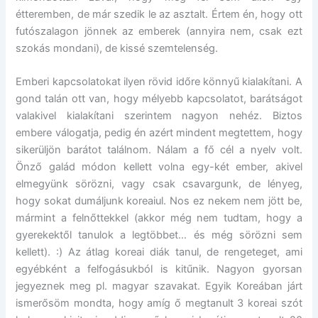
étteremben, de már szedik le az asztalt. Értem én, hogy ott
futószalagon jönnek az emberek (annyira nem, csak ezt
szokás mondani), de kissé szemtelenség.
Emberi kapcsolatokat ilyen rövid időre könnyű kialakítani. A
gond talán ott van, hogy mélyebb kapcsolatot, barátságot
valakivel kialakítani szerintem nagyon nehéz. Biztos
embere válogatja, pedig én azért mindent megtettem, hogy
sikerüljön barátot találnom. Nálam a fő cél a nyelv volt.
Önző galád módon kellett volna egy-két ember, akivel
elmegyünk sörözni, vagy csak csavargunk, de lényeg,
hogy sokat dumáljunk koreaiul. Nos ez nekem nem jött be,
mármint a felnőttekkel (akkor még nem tudtam, hogy a
gyerekektől tanulok a legtöbbet… és még sörözni sem
kellett). :) Az átlag koreai diák tanul, de rengeteget, ami
egyébként a felfogásukból is kitűnik. Nagyon gyorsan
jegyeznek meg pl. magyar szavakat. Egyik Koreában járt
ismerősöm mondta, hogy amíg ő megtanult 3 koreai szót