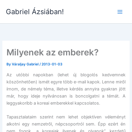
Skip
Gabriel Ázsiában!
to
Main
content
Men
Milyenek az emberek?
By
Váraljay Gabriel
/
2013-01-03
Az utóbbi napokban (lehet új blogolós kedvemnek
köszönhetően) ismét egyre több e-mail kapok. Lenne miről
írnom, de némely téma, illetve kérdés annyira gyakran jött
már, hogy ideje nyilvánosan is boncolgatni a témát. A
leggyakoribb a koreai emberekkel kapcsolatos.
Tapasztalataim szerint nem lehet objektíven véleményt
alkotni egy nemzetről, népcsoportról sem. Épp ezért én
nem fogok „a koreaiak ilyenek és olyanok” kezdetű