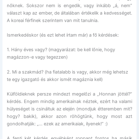
nőknek. Sokszor nem is engedik, vagy inkább „á, nem”
választ kap az ember, de általában értékelik a kedvességet.
A koreai férfinek szerintem van mit tanulnia.
Ismerkedéskor (és ezt lehet írtam már) a fő kérdések:
1. Hány éves vagy? (magyarázat: be kell lőnie, hogy
magázzon-e vagy tegezzen)
2. Mi a szakmád? (ha fiatalabb is vagy, akkor még lehetsz
te egy igazgató és akkor ismét magáznia kell)
Külföldieknek persze mindezt megelőzi a „Honnan jöttél?”
kérdés. Engem mindig amerikainak néztek, ezért ha valami
hülyeséget is csináltuk az elején (mondjuk étteremben mit?
hogy? bakik), akkor azon röhögtünk, hogy most azt
gondolhatják: „… ezek az amerikaiak, ilyenek!” :)
A fenti két kérdés egyébként roppant fontos ha másik