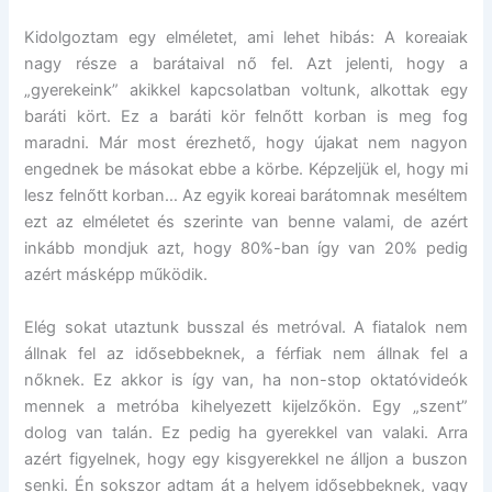
Kidolgoztam egy elméletet, ami lehet hibás: A koreaiak
nagy része a barátaival nő fel. Azt jelenti, hogy a
„gyerekeink” akikkel kapcsolatban voltunk, alkottak egy
baráti kört. Ez a baráti kör felnőtt korban is meg fog
maradni. Már most érezhető, hogy újakat nem nagyon
engednek be másokat ebbe a körbe. Képzeljük el, hogy mi
lesz felnőtt korban… Az egyik koreai barátomnak meséltem
ezt az elméletet és szerinte van benne valami, de azért
inkább mondjuk azt, hogy 80%-ban így van 20% pedig
azért másképp működik.
Elég sokat utaztunk busszal és metróval. A fiatalok nem
állnak fel az idősebbeknek, a férfiak nem állnak fel a
nőknek. Ez akkor is így van, ha non-stop oktatóvideók
mennek a metróba kihelyezett kijelzőkön. Egy „szent”
dolog van talán. Ez pedig ha gyerekkel van valaki. Arra
azért figyelnek, hogy egy kisgyerekkel ne álljon a buszon
senki. Én sokszor adtam át a helyem idősebbeknek, vagy