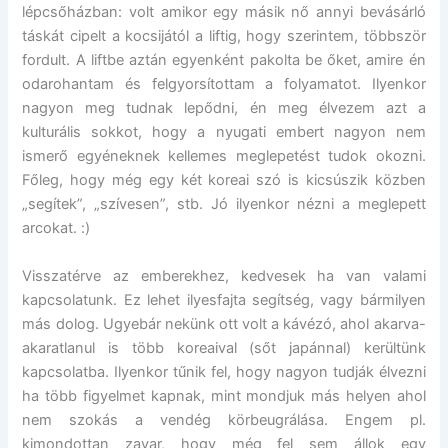
lépcsőházban: volt amikor egy másik nő annyi bevásárló
táskát cipelt a kocsijától a liftig, hogy szerintem, többször
fordult. A liftbe aztán egyenként pakolta be őket, amire én
odarohantam és felgyorsítottam a folyamatot. Ilyenkor
nagyon meg tudnak lepődni, én meg élvezem azt a
kulturális sokkot, hogy a nyugati embert nagyon nem
ismerő egyéneknek kellemes meglepetést tudok okozni.
Főleg, hogy még egy két koreai szó is kicsúszik közben
„segítek”, „szívesen”, stb. Jó ilyenkor nézni a meglepett
arcokat. :)
Visszatérve az emberekhez, kedvesek ha van valami
kapcsolatunk. Ez lehet ilyesfajta segítség, vagy bármilyen
más dolog. Ugyebár nekünk ott volt a kávézó, ahol akarva-
akaratlanul is több koreaival (sőt japánnal) kerültünk
kapcsolatba. Ilyenkor tűnik fel, hogy nagyon tudják élvezni
ha több figyelmet kapnak, mint mondjuk más helyen ahol
nem szokás a vendég körbeugrálása. Engem pl.
kimondottan zavar, hogy még fel sem állok egy