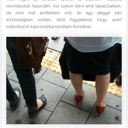
mondatokat használni. Azt tudom leírni amit tapasztaltam,
de mint már említettem volt, én egy eléggé zárt
közösségben voltam, attól függetlenül, hogy azért
másokkal is kapcsolatba kerültem Koreában.