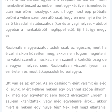
nembelivel beszél az ember, mert egy-két ilyen ismerkedés
után már előre mosolygok azon, hogy most épp próbálja
belőni a velem szemben álló csaj, hogy én mennyire illenék
az ő társadalmi státuszához (kor és anyagi helyzet – utóbbi
ugyebár a munkakörből megtippelhető). Ejj, hát így megy
ez…
Racionális magyarázatot tudok csak az egészre, mert ha
érzelmi síkon közelítem meg, akkor nem fogom megérteni:
ha valaki szereti a másikat, nem számít a korkülönbség de
a vagyoni helyzet sem. Racionálisan viszont ilyesmi az
elméletem és most átkapcsolok koreai agyra:
„Itt van ez az ember. Az én családom elért valamit és elég
jól élünk. Miért kellene nekem egy olyannal szóba állnom,
aki még egy egyetemet sem tudott elvégezni? Engem a
szüleim kitaníttattak, vagy még egyetemre járok… akkor
miért is nekem egy hülye férj? Neki kell majd eltartania,