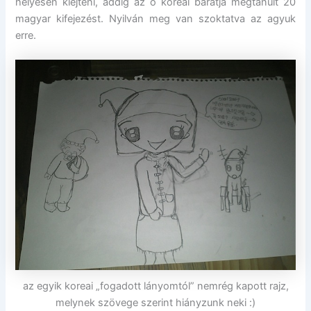
helyesen kiejteni, addig az ő koreai barátja megtanult 20
magyar kifejezést. Nyilván meg van szoktatva az agyuk
erre.
az egyik koreai „fogadott lányomtól” nemrég kapott rajz,
melynek szövege szerint hiányzunk neki :)