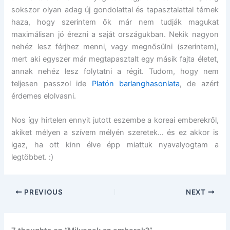
sokszor olyan adag új gondolattal és tapasztalattal térnek
haza, hogy szerintem ők már nem tudják magukat
maximálisan jó érezni a saját országukban. Nekik nagyon
nehéz lesz férjhez menni, vagy megnősülni (szerintem),
mert aki egyszer már megtapasztalt egy másik fajta életet,
annak nehéz lesz folytatni a régit. Tudom, hogy nem
teljesen passzol ide
Platón barlanghasonlata
, de azért
érdemes elolvasni.
Nos így hirtelen ennyit jutott eszembe a koreai emberekről,
akiket mélyen a szívem mélyén szeretek… és ez akkor is
igaz, ha ott kinn élve épp miattuk nyavalyogtam a
legtöbbet. :)
PREVIOUS
NEXT