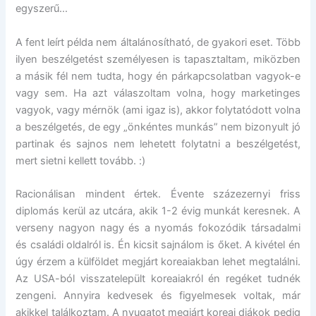
egyszerű…
A fent leírt példa nem általánosítható, de gyakori eset. Több
ilyen beszélgetést személyesen is tapasztaltam, miközben
a másik fél nem tudta, hogy én párkapcsolatban vagyok-e
vagy sem. Ha azt válaszoltam volna, hogy marketinges
vagyok, vagy mérnök (ami igaz is), akkor folytatódott volna
a beszélgetés, de egy „önkéntes munkás” nem bizonyult jó
partinak és sajnos nem lehetett folytatni a beszélgetést,
mert sietni kellett tovább. :)
Racionálisan mindent értek. Évente százezernyi friss
diplomás kerül az utcára, akik 1-2 évig munkát keresnek. A
verseny nagyon nagy és a nyomás fokozódik társadalmi
és családi oldalról is. Én kicsit sajnálom is őket. A kivétel én
úgy érzem a külföldet megjárt koreaiakban lehet megtalálni.
Az USA-ból visszatelepült koreaiakról én regéket tudnék
zengeni. Annyira kedvesek és figyelmesek voltak, már
akikkel találkoztam. A nyugatot megjárt koreai diákok pedig