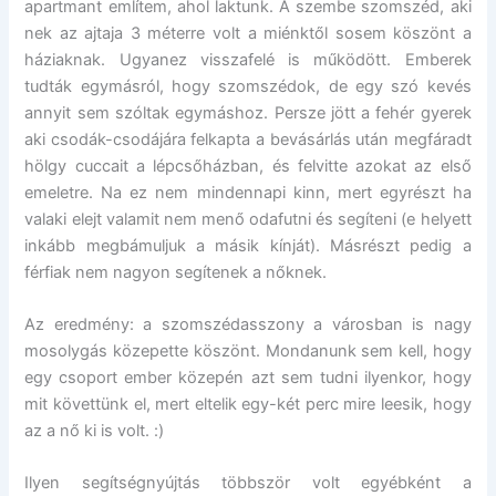
apartmant említem, ahol laktunk. A szembe szomszéd, aki
nek az ajtaja 3 méterre volt a miénktől sosem köszönt a
háziaknak. Ugyanez visszafelé is működött. Emberek
tudták egymásról, hogy szomszédok, de egy szó kevés
annyit sem szóltak egymáshoz. Persze jött a fehér gyerek
aki csodák-csodájára felkapta a bevásárlás után megfáradt
hölgy cuccait a lépcsőházban, és felvitte azokat az első
emeletre. Na ez nem mindennapi kinn, mert egyrészt ha
valaki elejt valamit nem menő odafutni és segíteni (e helyett
inkább megbámuljuk a másik kínját). Másrészt pedig a
férfiak nem nagyon segítenek a nőknek.
Az eredmény: a szomszédasszony a városban is nagy
mosolygás közepette köszönt. Mondanunk sem kell, hogy
egy csoport ember közepén azt sem tudni ilyenkor, hogy
mit követtünk el, mert eltelik egy-két perc mire leesik, hogy
az a nő ki is volt. :)
Ilyen segítségnyújtás többször volt egyébként a