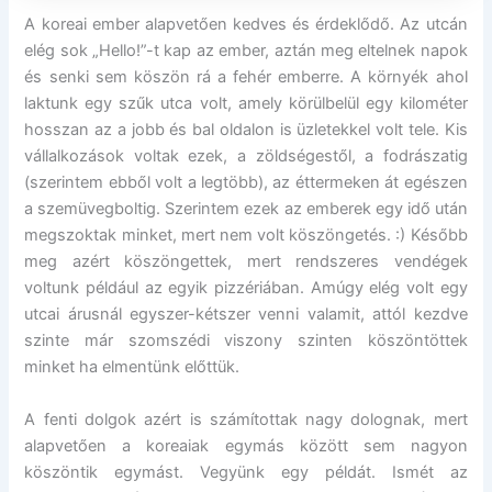
A koreai ember alapvetően kedves és érdeklődő. Az utcán
elég sok „Hello!”-t kap az ember, aztán meg eltelnek napok
és senki sem köszön rá a fehér emberre. A környék ahol
laktunk egy szűk utca volt, amely körülbelül egy kilométer
hosszan az a jobb és bal oldalon is üzletekkel volt tele. Kis
vállalkozások voltak ezek, a zöldségestől, a fodrászatig
(szerintem ebből volt a legtöbb), az éttermeken át egészen
a szemüvegboltig. Szerintem ezek az emberek egy idő után
megszoktak minket, mert nem volt köszöngetés. :) Később
meg azért köszöngettek, mert rendszeres vendégek
voltunk például az egyik pizzériában. Amúgy elég volt egy
utcai árusnál egyszer-kétszer venni valamit, attól kezdve
szinte már szomszédi viszony szinten köszöntöttek
minket ha elmentünk előttük.
A fenti dolgok azért is számítottak nagy dolognak, mert
alapvetően a koreaiak egymás között sem nagyon
köszöntik egymást. Vegyünk egy példát. Ismét az