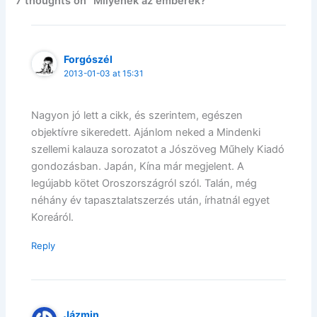
7 thoughts on “Milyenek az emberek?”
Forgószél
2013-01-03 at 15:31
Nagyon jó lett a cikk, és szerintem, egészen
objektívre sikeredett. Ajánlom neked a Mindenki
szellemi kalauza sorozatot a Jószöveg Műhely Kiadó
gondozásban. Japán, Kína már megjelent. A
legújabb kötet Oroszországról szól. Talán, még
néhány év tapasztalatszerzés után, írhatnál egyet
Koreáról.
Reply
Jázmin