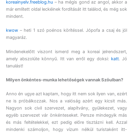
koreainyelv.freeblog.hu
– ha mégis gond az angol, akkor a
már említett oldal leckéinek fordítását itt találod, és még sok
mindent.
kwow
– heti 1 szó poénos körítéssel. Jópofa a csaj és jól
magyaráz.
Mindenekelőtt viszont ismerd meg a koreai jelrendszert,
amely abszolúte könnyű. Itt van erről egy doksi:
katt
. Jó
tanulást!
Milyen önkéntes-munka lehetőségek vannak Szöulban?
Anno én ugye azt kaptam, hogy itt nem sok ilyen van, ezért
ne is próbálkozzak. Nos a valóság azért egy kicsit más.
Nagyon sok civil szervezet, alapítvány, gyülekezet, vagy
egyéb szervezet vár önkénteseket. Persze mindegyik más
és más feltételekkel, ezt pedig előre tisztázni kell. Azzal
mindenki számoljon, hogy vízum nélkül turistaként itt-