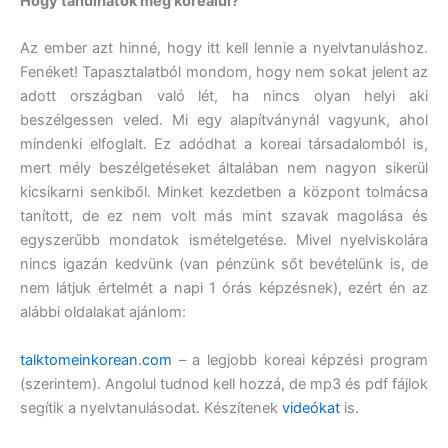
Hogy tanulhatok meg koreaiul?
Az ember azt hinné, hogy itt kell lennie a nyelvtanuláshoz.
Fenéket! Tapasztalatból mondom, hogy nem sokat jelent az
adott országban való lét, ha nincs olyan helyi aki
beszélgessen veled. Mi egy alapítványnál vagyunk, ahol
mindenki elfoglalt. Ez adódhat a koreai társadalomból is,
mert mély beszélgetéseket általában nem nagyon sikerül
kicsikarni senkiből. Minket kezdetben a központ tolmácsa
tanított, de ez nem volt más mint szavak magolása és
egyszerűbb mondatok ismételgetése. Mivel nyelviskolára
nincs igazán kedvünk (van pénzünk sőt bevételünk is, de
nem látjuk értelmét a napi 1 órás képzésnek), ezért én az
alábbi oldalakat ajánlom:
talktomeinkorean.com
– a legjobb koreai képzési program
(szerintem). Angolul tudnod kell hozzá, de mp3 és pdf fájlok
segítik a nyelvtanulásodat. Készítenek
videókat
is.