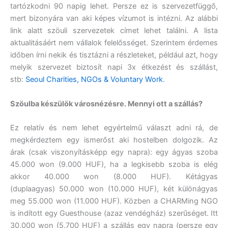
tartózkodni 90 napig lehet. Persze ez is szervezetfüggő,
mert bizonyára van aki képes vízumot is intézni. Az alábbi
link alatt szöuli szervezetek címet lehet találni. A lista
aktualitásáért nem vállalok felelősséget. Szerintem érdemes
időben írni nekik és tisztázni a részleteket, például azt, hogy
melyik szervezet biztosít napi 3x étkezést és szállást,
stb:
Seoul Charities, NGOs & Voluntary Work
.
Szöulba készülök városnézésre. Mennyi ott a szállás?
Ez relatív és nem lehet egyértelmű választ adni rá, de
megkérdeztem egy ismerőst aki hostelben dolgozik. Az
árak (csak viszonyításképp egy napra): egy ágyas szoba
45.000 won (9.000 HUF), ha a legkisebb szoba is elég
akkor 40.000 won (8.000 HUF). Kétágyas
(duplaagyas) 50.000 won (10.000 HUF), két különágyas
meg 55.000 won (11.000 HUF). Közben a CHARMing NGO
is indított egy Guesthouse (azaz vendégház) szerűséget. Itt
30.000 won (5.700 HUF) a szállás egy napra (persze egy