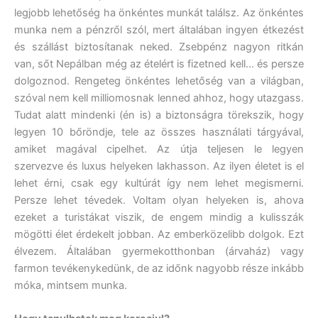
legjobb lehetőség ha önkéntes munkát találsz. Az önkéntes
munka nem a pénzről szól, mert általában ingyen étkezést
és szállást biztosítanak neked. Zsebpénz nagyon ritkán
van, sőt Nepálban még az ételért is fizetned kell… és persze
dolgoznod. Rengeteg önkéntes lehetőség van a világban,
szóval nem kell milliomosnak lenned ahhoz, hogy utazgass.
Tudat alatt mindenki (én is) a biztonságra törekszik, hogy
legyen 10 bőröndje, tele az összes használati tárgyával,
amiket magával cipelhet. Az útja teljesen le legyen
szervezve és luxus helyeken lakhasson. Az ilyen életet is el
lehet érni, csak egy kultúrát így nem lehet megismerni.
Persze lehet tévedek. Voltam olyan helyeken is, ahova
ezeket a turistákat viszik, de engem mindig a kulisszák
mögötti élet érdekelt jobban. Az emberközelibb dolgok. Ezt
élvezem. Általában gyermekotthonban (árvaház) vagy
farmon tevékenykedünk, de az időnk nagyobb része inkább
móka, mintsem munka.