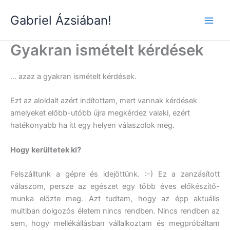
Skip
Gabriel Ázsiában!
to
Main
content
Gyakran ismételt kérdések
Men
… azaz a gyakran ismételt kérdések.
Ezt az aloldalt azért indítottam, mert vannak kérdések
amelyeket előbb-utóbb újra megkérdez valaki, ezért
hatékonyabb ha itt egy helyen válaszolok meg.
Hogy kerültetek ki?
Felszálltunk a gépre és idejöttünk. :-) Ez a zanzásított
válaszom, persze az egészet egy több éves előkészítő-
munka előzte meg. Azt tudtam, hogy az épp aktuális
multiban dolgozós életem nincs rendben. Nincs rendben az
sem, hogy mellékállásban vállalkoztam és megpróbáltam