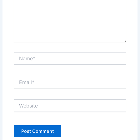
Name*
Email*
Website