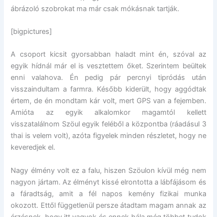
ábrázoló szobrokat ma már csak mókásnak tartják.
[bigpictures]
A csoport kicsit gyorsabban haladt mint én, szóval az
egyik hídnál már el is vesztettem őket. Szerintem beültek
enni valahova. Én pedig pár percnyi tipródás után
visszaindultam a farmra. Később kiderült, hogy aggódtak
értem, de én mondtam kár volt, mert GPS van a fejemben.
Amióta az egyik alkalomkor magamtól kellett
visszatalálnom Szöul egyik feléből a központba (ráadásul 3
thai is velem volt), azóta figyelek minden részletet, hogy ne
keveredjek el.
Nagy élmény volt ez a falu, hiszen Szöulon kívül még nem
nagyon jártam. Az élményt kissé elrontotta a lábfájásom és
a fáradtság, amit a fél napos kemény fizikai munka
okozott. Ettől függetlenül persze átadtam magam annak az
érzésnek, hogy itt vagyok és ennek hála még többet tudok