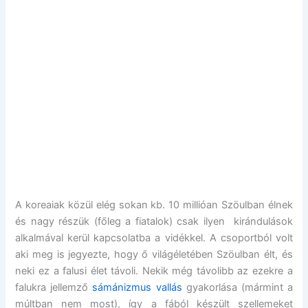
A koreaiak közül elég sokan kb. 10 millióan Szöulban élnek
és nagy részük (főleg a fiatalok) csak ilyen kirándulások
alkalmával kerül kapcsolatba a vidékkel. A csoportból volt
aki meg is jegyezte, hogy ő világéletében Szöulban élt, és
neki ez a falusi élet távoli. Nekik még távolibb az ezekre a
falukra jellemző
sámánizmus vallás
gyakorlása (mármint a
múltban nem most), így a fából készült szellemeket