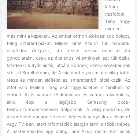
láttam
rizsföldet.
Tény, hogy
minden
más mint a képeken. Az ember otthon elképzel sok dolgot,
főleg sztereotípiákat. Milyen lehet Ázsia? Tuti mindenki
rizsföldön dolgozik, stb. (ezek persze nem az én
gondolataim, csak az általános vélemények ezt tükrözik).
Mindenki kutyát eszik, utcára köpnek, szerv-kereskednek
stb. :-) Sorolhatnám, de Ázsia pont olyan mint a világ többi
része és minden előítélet az ismeretlenből táplálkozik. Az
ettől való félelem, meg akár fajgyűlöletbe is terelheti az
embert. Itt is vannak földművesek és vannak olyanok is,
akik épp a legújabb Samsung okos-
telefon formatervezésén dolgoznak. A világ sokszínű, de
mi emberek nagyon sokszor képesek vagyunk az olvasott
vagy TV-ben látott információk alapján leírni a többi népet.
A rizstermesztés egy dolog, ami Ázsia része. Ezt eszik