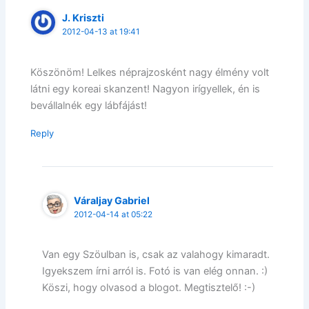
J. Kriszti
2012-04-13 at 19:41
Köszönöm! Lelkes néprajzosként nagy élmény volt
látni egy koreai skanzent! Nagyon irígyellek, én is
bevállalnék egy lábfájást!
Reply
Váraljay Gabriel
2012-04-14 at 05:22
Van egy Szöulban is, csak az valahogy kimaradt.
Igyekszem írni arról is. Fotó is van elég onnan. :)
Köszi, hogy olvasod a blogot. Megtisztelő! :-)