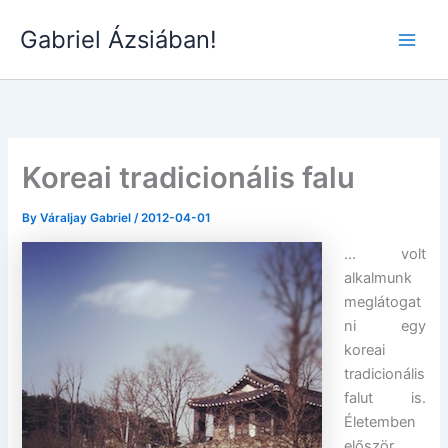
Skip
Gabriel Ázsiában!
to
Main
content
Men
Koreai tradicionális falu
By
Váraljay Gabriel
/
2012-04-01
… volt
alkalmunk
meglátogat
ni egy
koreai
tradicionális
falut is.
Életemben
először