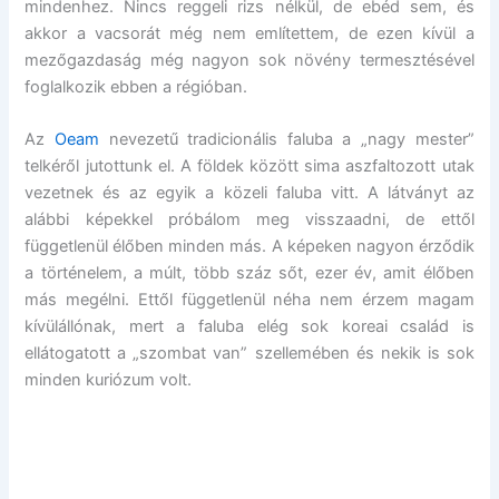
mindenhez. Nincs reggeli rizs nélkül, de ebéd sem, és
akkor a vacsorát még nem említettem, de ezen kívül a
mezőgazdaság még nagyon sok növény termesztésével
foglalkozik ebben a régióban.
Az
Oeam
nevezetű tradicionális faluba a „nagy mester”
telkéről jutottunk el. A földek között sima aszfaltozott utak
vezetnek és az egyik a közeli faluba vitt. A látványt az
alábbi képekkel próbálom meg visszaadni, de ettől
függetlenül élőben minden más. A képeken nagyon érződik
a történelem, a múlt, több száz sőt, ezer év, amit élőben
más megélni. Ettől függetlenül néha nem érzem magam
kívülállónak, mert a faluba elég sok koreai család is
ellátogatott a „szombat van” szellemében és nekik is sok
minden kuriózum volt.