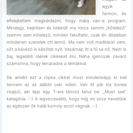
egyik
farmon, és
elfelejtettem megkérdezni, hogy mára van-e program.
Mindegy, bejöttem és kiderült ma nincs semmi „kötelező”
(semmi sem kötelező, minden fakultatív, csak én általában
mindenen szeretek ott lenni). Ma nem volt meditáció sem,
sőt a kávézó is később nyit. Vasárnap itt a fű se nő. Nem is
baj, legalább ráérek cikkeket írni. Néha igencsak zavaró
számomra, hogy lemaradok a témákkal.
De amiért ezt a röpke cikket most mindenképp ki kell
tennem az az alábbi cuki videó. Van itt pár kis koreai
csajszi, aki épp egy T-ara táncot tanul be. „Must see”
kategória. :-) A legviccesebb, hogy míg mi sírva nevetünk
az egészen ők halál komoly arcot vágnak. :-)