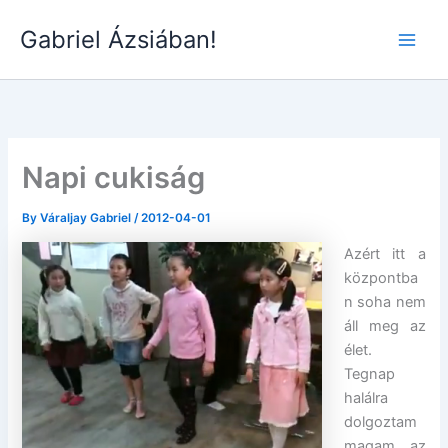
Skip
Gabriel Ázsiában!
to
Main
content
Men
Napi cukiság
By
Váraljay Gabriel
/
2012-04-01
Azért itt a
központba
n soha nem
áll meg az
élet.
Tegnap
halálra
dolgoztam
magam az