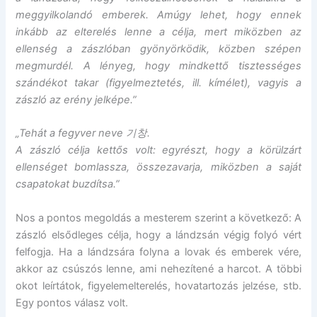
meggyilkolandó emberek. Amúgy lehet, hogy ennek
inkább az elterelés lenne a célja, mert miközben az
ellenség a zászlóban gyönyörködik, közben szépen
megmurdél. A lényeg, hogy mindkettő tisztességes
szándékot takar (figyelmeztetés, ill. kímélet), vagyis a
zászló az erény jelképe.”
„Tehát a fegyver neve 기창.
A zászló célja kettős volt: egyrészt, hogy a körülzárt
ellenséget bomlassza, összezavarja, miközben a saját
csapatokat buzdítsa.”
Nos a pontos megoldás a mesterem szerint a következő: A
zászló elsődleges célja, hogy a lándzsán végig folyó vért
felfogja. Ha a lándzsára folyna a lovak és emberek vére,
akkor az csúszós lenne, ami nehezítené a harcot. A többi
okot leírtátok, figyelemelterelés, hovatartozás jelzése, stb.
Egy pontos válasz volt.