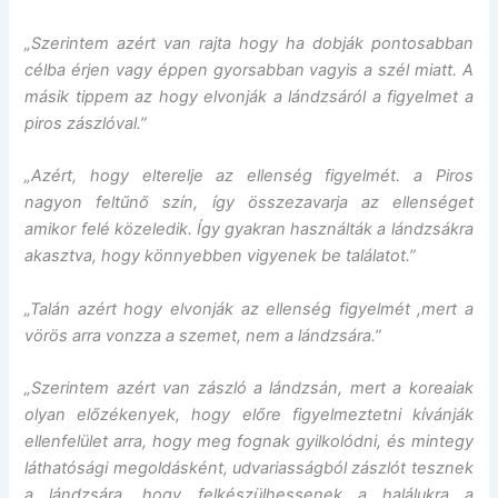
„Szerintem azért van rajta hogy ha dobják pontosabban
célba érjen vagy éppen gyorsabban vagyis a szél miatt. A
másik tippem az hogy elvonják a lándzsáról a figyelmet a
piros zászlóval.”
„Azért, hogy elterelje az ellenség figyelmét. a Piros
nagyon feltűnő szín, így összezavarja az ellenséget
amikor felé közeledik. Így gyakran használták a lándzsákra
akasztva, hogy könnyebben vigyenek be találatot.”
„Talán azért hogy elvonják az ellenség figyelmét ,mert a
vörös arra vonzza a szemet, nem a lándzsára.”
„Szerintem azért van zászló a lándzsán, mert a koreaiak
olyan előzékenyek, hogy előre figyelmeztetni kívánják
ellenfelület arra, hogy meg fognak gyilkolódni, és mintegy
láthatósági megoldásként, udvariasságból zászlót tesznek
a lándzsára, hogy felkészülhessenek a halálukra a