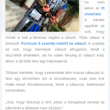
ha nem
akkor az
itt
olvasható
.
A kérdés
ugyebár az
volt, hogy
minek is kell a lándzsa végére a zászló. Több válasz is
érkezett.
Pontosan 6 személy küldött be választ
. A szabály
az volt, hogy bármilyen választ elfogadok, tehát a
részvételt értékelem, de ha valaki tényleg jó választ küld,
akkor a díj több lesz egy képeslapnál.
Többen kértétek, hogy szeretnétek látni mások válaszait is.
Nos úgy döntöttem ezt is közzéteszem, csak nem írok
mellé nevet. Következzenek, tehát a válaszok, beérkezési
sorrendben:
„Azé, hogy felszívja a vért, plusz a lobogással zavarja az
ellenfelet a látásban harc közben.”