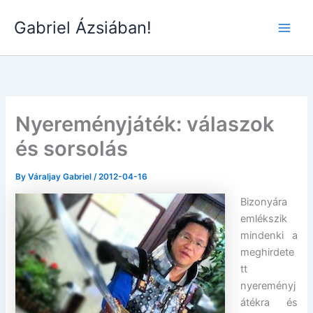
Skip
Gabriel Ázsiában!
to
Main
content
Men
Nyereményjáték: válaszok
és sorsolás
By
Váraljay Gabriel
/
2012-04-16
Bizonyára
emlékszik
mindenki a
meghirdete
tt
nyereményj
átékra és