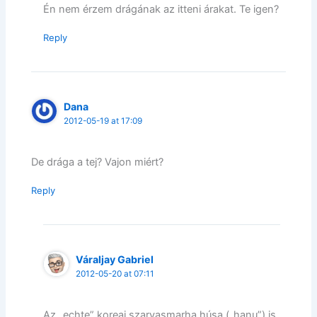
Én nem érzem drágának az itteni árakat. Te igen?
Reply
Dana
2012-05-19 at 17:09
De drága a tej? Vajon miért?
Reply
Váraljay Gabriel
2012-05-20 at 07:11
Az „echte” koreai szarvasmarha húsa („hanu”) is