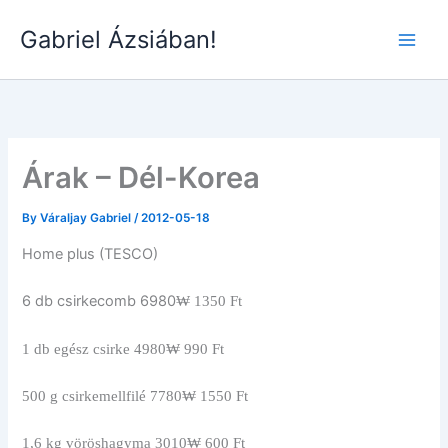
Skip
Gabriel Ázsiában!
to
Main
content
Men
Árak – Dél-Korea
By
Váraljay Gabriel
/
2012-05-18
Home plus (TESCO)
6 db csirkecomb 6980
₩ 1350 Ft
1 db egész csirke 4980₩ 990 Ft
500 g csirkemellfilé 7780₩ 1550 Ft
1,6 kg vöröshagyma 3010₩ 600 Ft