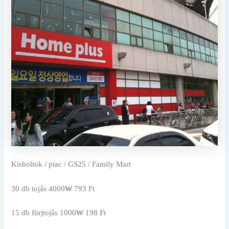
Kisboltok / piac / GS25 / Family Mart
30 db tojás 4000₩ 793 Ft
15 db fürjtojás 1000₩ 198 Ft