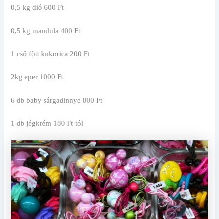
0,5 kg dió 600 Ft
0,5 kg mandula 400 Ft
1 cső főtt kukorica 200 Ft
2kg eper 1000 Ft
6 db baby sárgadinnye 800 Ft
1 db jégkrém 180 Ft-tól