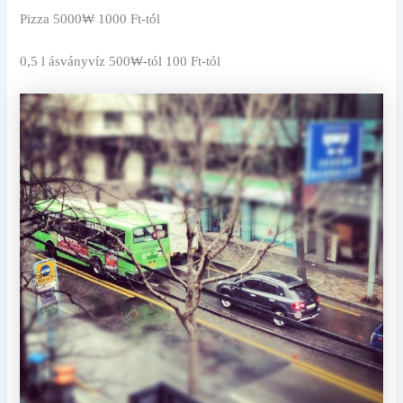
Pizza 5000₩ 1000 Ft-tól
0,5 l ásványvíz 500₩-tól 100 Ft-tól