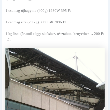
1 csomag újhagyma (400g) 1980₩ 395 Ft
1 csomag rizs (20 kg) 39800₩ 7896 Ft
1 kg liszt (ár attól függ: sütéshez, tésztához, kenyérhez… 200 Ft
-tól