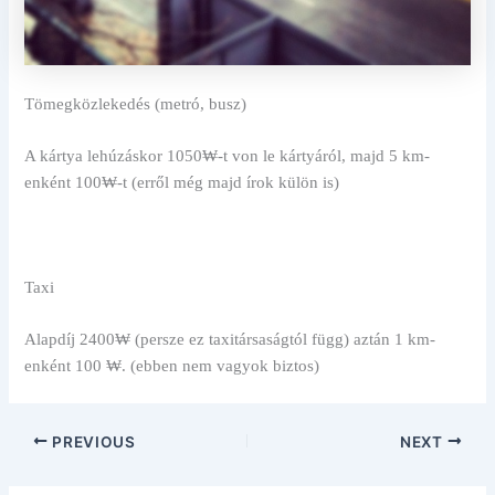
Tömegközlekedés (metró, busz)
A kártya lehúzáskor 1050₩-t von le kártyáról, majd 5 km-
enként 100₩-t (erről még majd írok külön is)
Taxi
Alapdíj 2400₩ (persze ez taxitársaságtól függ) aztán 1 km-
enként 100 ₩. (ebben nem vagyok biztos)
PREVIOUS
NEXT