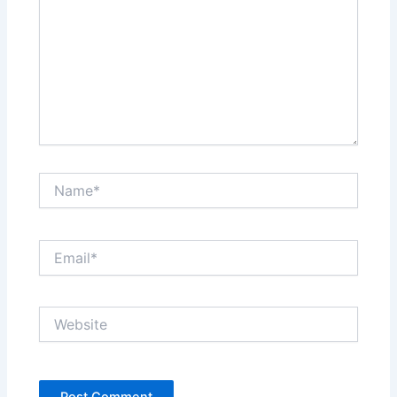
Name*
Email*
Website