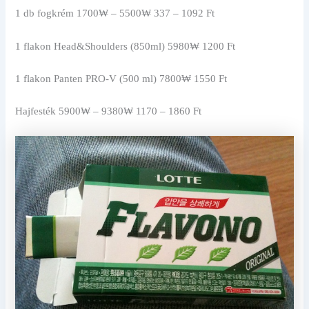
1 db fogkrém 1700₩ – 5500₩ 337 – 1092 Ft
1 flakon Head&Shoulders (850ml) 5980₩ 1200 Ft
1 flakon Panten PRO-V (500 ml) 7800₩ 1550 Ft
Hajfesték 5900₩ – 9380₩ 1170 – 1860 Ft