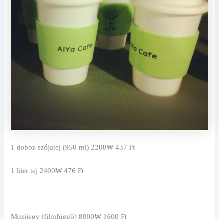
1 doboz szójatej (950 ml) 2200₩ 437 Ft
1 liter tej 2400₩ 476 Ft
Mozijegy (filmfüggő) 8000₩ 1600 Ft