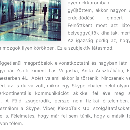
gyermekkoromban bé
gyűjtöttem, akkor nagyon 
érdeklődésű embert 
Felnőttként most azt lá
bélyeggyűjtők kihaltak, me
Az igazság pedig az, hogy
 mozgok ilyen körökben. Ez a szubjektív látásmód.
üggetlenül megpróbálok elvonatkoztatni és nagyban látni
yebár Zsolti kiment Las Vegasba, Anita Ausztráliába, E
sterben él… Azért valami akkor is történik. Nincsenek vé
ért az is durva volt, mikor egy Skype chaten belül olya
terkontinentális kommunikációt akikkel fél éve még 
nk. A Föld zsugorodik, persze nem fizikai értelemben. D
sználom a Skype, Viber, KakaoTalk stb. szolgáltatásokat
re is. Félelmetes, hogy már fel sem tűnik, hogy a másik f
 van tőlem.