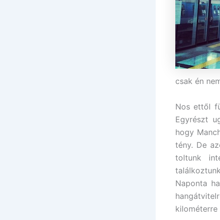
csak én nem
Nos ettől f
Egyrészt ug
hogy Manche
tény. De az
toltunk in
találkoztu
Naponta ha
hangátvitel
kilométerre