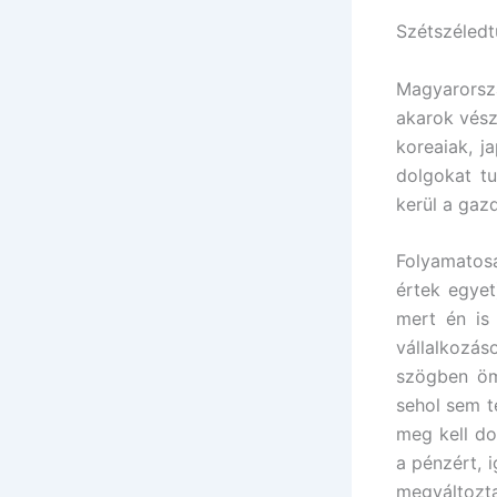
Szétszéledt
Magyarorszá
akarok vész
koreaiak, j
dolgokat t
kerül a gaz
Folyamatosa
értek egyet
mert én is
vállalkozá
szögben öm
sehol sem t
meg kell do
a pénzért, 
megváltozta