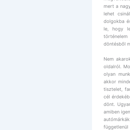
mert a nagy
lehet csin
dolgokba és
le, hogy 
történelem 
döntésből m
Nem akarok
oldalról. M
olyan munk
akkor mind
tisztelet,
cél érdekéb
dönt. Ugya
amiben igen
autómárkák
függetlenül