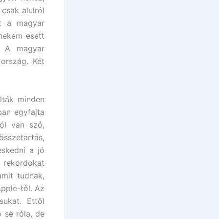
csak alulról
át a magyar
 nekem esett
. A magyar
 ország. Két
lták minden
ban egyfajta
ól van szó,
sszetartás,
skedni a jó
i rekordokat
mit tudnak,
pple-től. Az
ukat. Ettől
 se róla, de