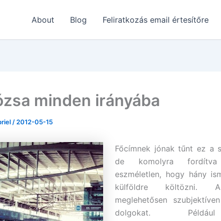
About
Blog
Feliratkozás email értesítőre
ózsa minden irányába
briel
/
2012-05-15
Főcímnek jónak tűnt ez a 
de komolyra fordít
eszméletlen, hogy hány is
külföldre költözni.
meglehetősen szubjektíve
dolgokat. Péld