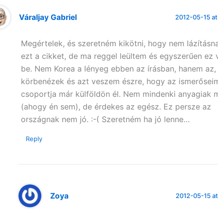
Váraljay Gabriel
2012-05-15 at
Megértelek, és szeretném kikötni, hogy nem lázításn
ezt a cikket, de ma reggel leültem és egyszerűen ez v
be. Nem Korea a lényeg ebben az írásban, hanem az,
körbenézek és azt veszem észre, hogy az ismerőseim
csoportja már külföldön él. Nem mindenki anyagiak m
(ahogy én sem), de érdekes az egész. Ez persze az
országnak nem jó. :-( Szeretném ha jó lenne…
Reply
Zoya
2012-05-15 at