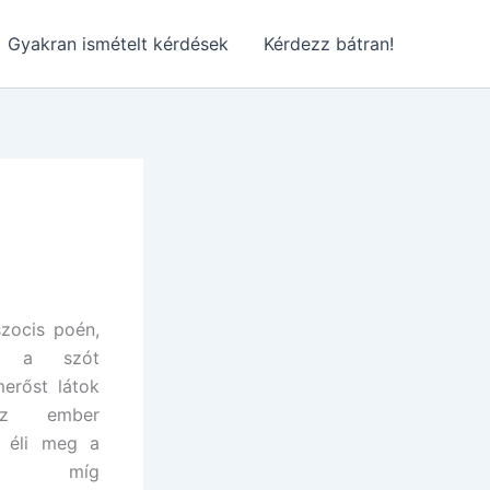
Gyakran ismételt kérdések
Kérdezz bátran!
szocis poén,
va a szót
merőst látok
 Az ember
n éli meg a
ául míg