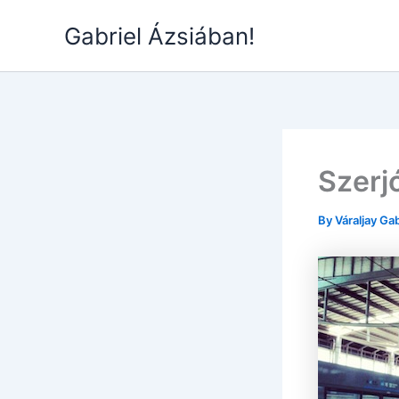
Skip
Gabriel Ázsiában!
to
content
Szerj
By
Váraljay Ga