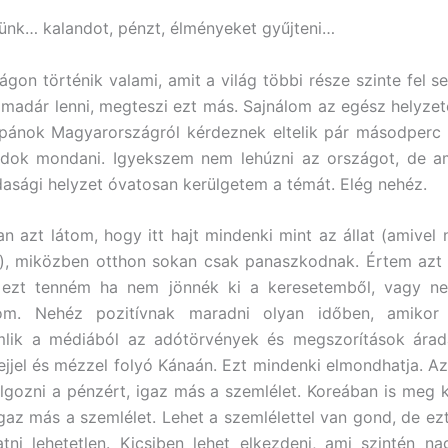
ünk… kalandot, pénzt, élményeket gyűjteni…
gon történik valami, amit a világ többi része szinte fel 
madár lenni, megteszi ezt más. Sajnálom az egész helyzet
apánok Magyarországról kérdeznek eltelik pár másodperc 
udok mondani. Igyekszem nem lehúzni az országot, de a
dasági helyzet óvatosan kerülgetem a témát. Elég nehéz.
n azt látom, hogy itt hajt mindenki mint az állat (amivel 
), miközben otthon sokan csak panaszkodnak. Értem azt a
 ezt tenném ha nem jönnék ki a keresetemből, vagy 
som. Nehéz pozitívnak maradni olyan időben, amiko
lik a médiából az adótörvények és megszorítások árada
ejjel és mézzel folyó Kánaán. Ezt mindenki elmondhatja. A
lgozni a pénzért, igaz más a szemlélet. Koreában is meg k
igaz más a szemlélet. Lehet a szemlélettel van gond, de e
tni lehetetlen. Kicsiben lehet elkezdeni, ami szintén n