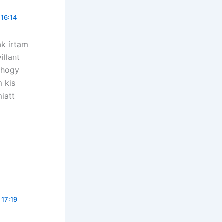
 16:14
ak írtam
illant
 hogy
 kis
iatt
 17:19