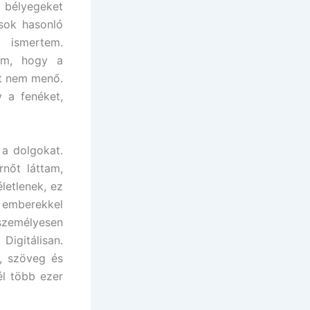
lyegeket
sok hasonló
ismertem.
tom, hogy a
rt nem menő.
 a fenéket,
 a dolgokat.
rnőt láttam,
letlenek, ez
n emberekkel
személyesen
igitálisan.
, szöveg és
él több ezer