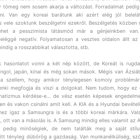
 tömeg nem sosem akarja a változást. Forradalmat pedig 
álni. Van egy koreai barátunk aki azért elég jól belel
 vele szoktunk beszélgetni ezekről. Beszélgetés közben
lehet a pesszimista látásmód már a génjeinkben van
eléggé negatív. Folyamatosan a vesztes oldalon állt az
indig a rosszabbikat választotta, stb.
 hasonlatot vonni a két nép között, de Koreát is rugda
ongol, japán, kínai és még sokan mások. Mégis van Ázsiá
a szellem, hogy amikor ténylegesen komoly problémár
enki megfogja és viszi a dolgokat. Nem tudom, hogy ez ö
 fanatizmus kérdése-e… de vész esetén képesek engedelme
en és vakon csinálni amit kell. A KIA és a Hyundai bevétel
nez igaz a Samsungra is és a többi koreai márkára. Vala
, ott van a másolás is. A Samsung mindig elles valamit az A
 pedig minőségiek, de nem találták meg a saját stílus
 itt tényleg dübörög a gazdaság. Van munkanélküliség, szó