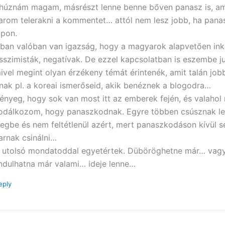
lhúznám magam, másrészt lenne benne bőven panasz is, a
arom telerakni a kommentet… attól nem lesz jobb, ha pan
apon.
ban valóban van igazság, hogy a magyarok alapvetően in
sszimisták, negatívak. De ezzel kapcsolatban is eszembe ju
ivel megint olyan érzékeny témát érintenék, amit talán job
tnak pl. a koreai ismerőseid, akik benéznek a blogodra…
lényeg, hogy sok van most itt az emberek fején, és valahol
odálkozom, hogy panaszkodnak. Egyre többen csúsznak le
tegbe és nem feltétlenül azért, mert panaszkodáson kívül 
arnak csinálni…
 utolsó mondatoddal egyetértek. Düböröghetne már… vagy
indulhatna már valami… ideje lenne…
eply