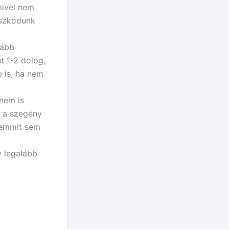
mivel nem
aszkodunk
kább
t 1-2 dolog,
b is, ha nem
 nem is
 a szegény
semmit sem
 legalább