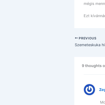
mégis menn
Ezt kívánná
PREVIOUS
9 thoughts o
Zo
Mo