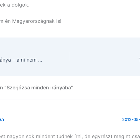
ek a dolgok.
m én Magyarországnak is!
Szemeteskuka hiánya – ami nem tetszik Koreában
n “Szerjózsa minden irányába”
ya
2012-05-
st nagyon sok mindent tudnék írni, de egyrészt megint cs