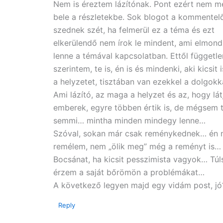
Nem is éreztem lázítónak. Pont ezért nem 
bele a részletekbe. Sok blogot a kommentel
szednek szét, ha felmerül ez a téma és ezt
elkerülendő nem írok le mindent, ami elmon
lenne a témával kapcsolatban. Ettől függetle
szerintem, te is, én is és mindenki, aki kicsit i
a helyzetet, tisztában van ezekkel a dolgokka
Ami lázító, az maga a helyzet és az, hogy lát
emberek, egyre többen értik is, de mégsem t
semmi… mintha minden mindegy lenne…
Szóval, sokan már csak reménykednek… én
remélem, nem „ölik meg” még a reményt is…
Bocsánat, ha kicsit pesszimista vagyok… Tú
érzem a saját bőrömön a problémákat…
A következő legyen majd egy vidám post, jó?
Reply