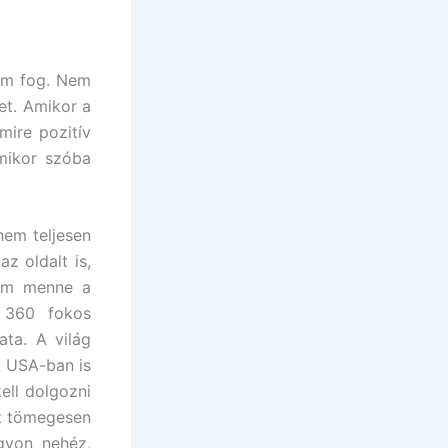
sem fog. Nem
et. Amikor a
mire pozitív
mikor szóba
nem teljesen
z oldalt is,
nem menne a
r 360 fokos
ta. A világ
z USA-ban is
ell dolgozni
zt tömegesen
agyon nehéz,