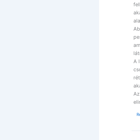
fe
ak
al
Ab
pe
am
lá
A 
cs
ré
ak
Az
el
R