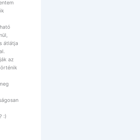
mentem
ők
dható
nül,
s átlátja
l.
ják az
örténik
 meg
lságosan
 :)