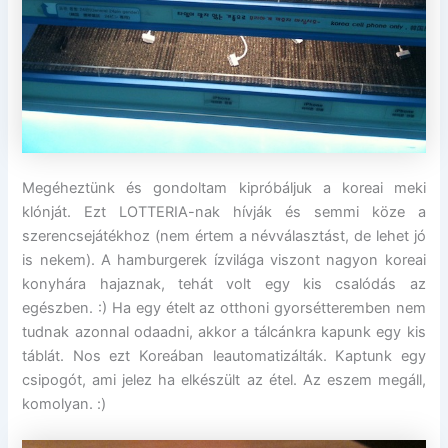
Megéheztünk és gondoltam kipróbáljuk a koreai meki
klónját. Ezt LOTTERIA-nak hívják és semmi köze a
szerencsejátékhoz (nem értem a névválasztást, de lehet jó
is nekem). A hamburgerek ízvilága viszont nagyon koreai
konyhára hajaznak, tehát volt egy kis csalódás az
egészben. :) Ha egy ételt az otthoni gyorsétteremben nem
tudnak azonnal odaadni, akkor a tálcánkra kapunk egy kis
táblát. Nos ezt Koreában leautomatizálták. Kaptunk egy
csipogót, ami jelez ha elkészült az étel. Az eszem megáll,
komolyan. :)