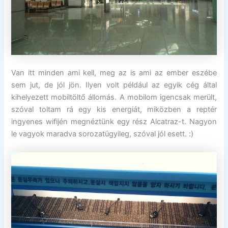
Van itt minden ami kell, meg az is ami az ember eszébe
sem jut, de jól jön. Ilyen volt például az egyik cég által
kihelyezett mobiltöltő állomás. A mobilom igencsak merült,
szóval toltam rá egy kis energiát, miközben a reptér
ingyenes wifijén megnéztünk egy rész Alcatraz-t. Nagyon
le vagyok maradva sorozatügyileg, szóval jól esett. :)