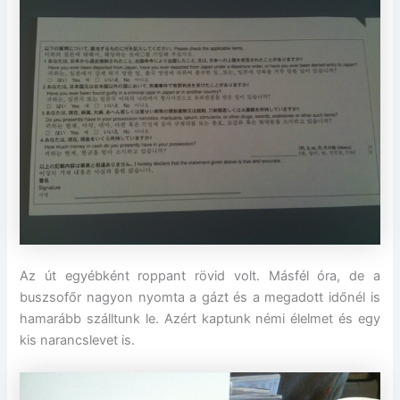
Az út egyébként roppant rövid volt. Másfél óra, de a
buszsofőr nagyon nyomta a gázt és a megadott időnél is
hamarább szálltunk le. Azért kaptunk némi élelmet és egy
kis narancslevet is.