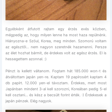
Egyébként átfutott rajtam egy érzés evés közben,
mégpedig az, hogy milyen lenne ha most haza repülnénk.
Hiányozna-e Szöul, Korea, meg minden. Szomorú voltam
az egésztől… nem nagyon szeretnék hazamenni. Persze
az élet hozhat bármit, de érdekes volt az egész érzés. El is
hessegettem azonnal. :)
Pénzt is kellett váltanom. Fogtam hát 185.000 won-t és
átváltottam japán yen-re. Kaptam 19 papírosért kaptam 4
db papírt. 12.000 yen-el távoztam. Érdekes, mert most
Japánban mindent 3-al kell szorozni, Koreában pedig 5-el
kell osztani… és kész a becsült forint érték. :) Érdekesek a
japán pénzek. Elég nagyok.