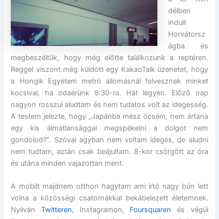
délben
indult
Horvátorsz
ágba és
megbeszéltük, hogy még előtte találkozunk a reptéren.
Reggel viszont még küldött egy KakaoTalk üzenetet, hogy
a Hongik Egyetem metró állomásnál felvesznek minket
kocsival, ha odaérünk 9:30-ra. Hát legyen. Előző nap
nagyon rosszul aludtam és nem tudatos volt az idegesség.
A testem jelezte, hogy „Japánba mész öcsém, nem ártana
egy kis álmatlansággal megspékelni a dolgot nem
gondolod?”. Szóval agyban nem voltam ideges, de aludni
nem tudtam, aztán csak beájultam. 8-kor csörgött az óra
és utána minden vajazottan ment.
A mobilt majdnem otthon hagytam ami irtó nagy bűn lett
volna a közösségi csatornákkal bekábelezett életemnek.
Nyilván
Twitteren
, Instagramon,
Foursquaren
és végül