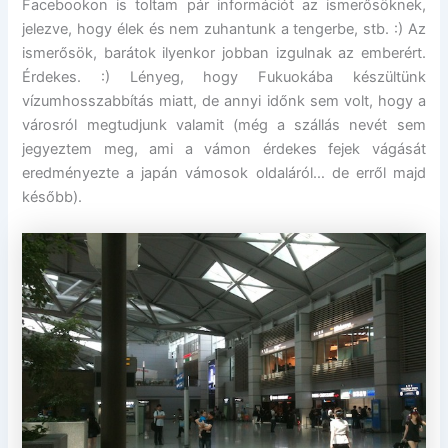
Facebookon is toltam pár információt az ismerősöknek,
jelezve, hogy élek és nem zuhantunk a tengerbe, stb. :) Az
ismerősök, barátok ilyenkor jobban izgulnak az emberért.
Érdekes. :) Lényeg, hogy Fukuokába készültünk
vízumhosszabbítás miatt, de annyi időnk sem volt, hogy a
városról megtudjunk valamit (még a szállás nevét sem
jegyeztem meg, ami a vámon érdekes fejek vágását
eredményezte a japán vámosok oldaláról… de erről majd
később).