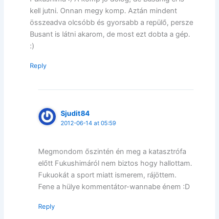
kell jutni. Onnan megy komp. Aztán mindent
összeadva olcsóbb és gyorsabb a repülő, persze
Busant is látni akarom, de most ezt dobta a gép.
:)
Reply
Sjudit84
2012-06-14 at 05:59
Megmondom őszintén én meg a katasztrófa
előtt Fukushimáról nem biztos hogy hallottam.
Fukuokát a sport miatt ismerem, rájöttem.
Fene a hülye kommentátor-wannabe énem :D
Reply