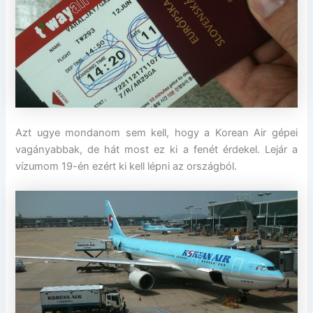
Azt ugye mondanom sem kell, hogy a Korean Air gépei
vagányabbak, de hát most ez ki a fenét érdekel. Lejár a
vízumom 19-én ezért ki kell lépni az országból.