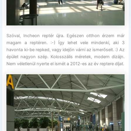
Szóval, Incheon reptér újra. Egészen otthon érzem már
magam a reptéren. :-) Így lehet vele mindenki, aki 3
havonta ki-be repked, vagy idejön várni az ismerőseit. :) Az
épület nagyon szép. Kolosszális méretek, modern dizájn.
Nem véletlenül nyerte el ismét a 2012-es az év reptere díjat.