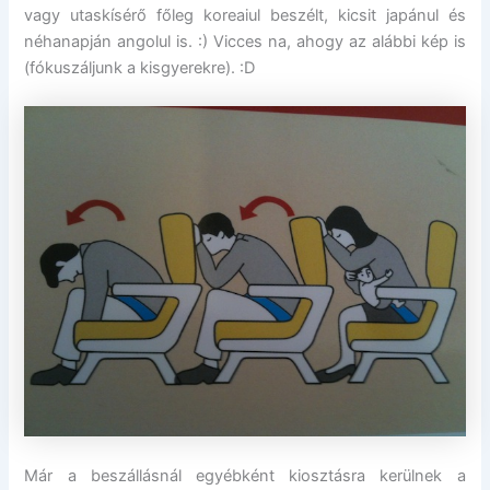
vagy utaskísérő főleg koreaiul beszélt, kicsit japánul és
néhanapján angolul is. :) Vicces na, ahogy az alábbi kép is
(fókuszáljunk a kisgyerekre). :D
Már a beszállásnál egyébként kiosztásra kerülnek a