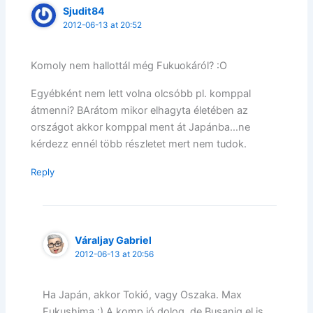
Sjudit84
2012-06-13 at 20:52
Komoly nem hallottál még Fukuokáról? :O
Egyébként nem lett volna olcsóbb pl. komppal
átmenni? BArátom mikor elhagyta életében az
országot akkor komppal ment át Japánba…ne
kérdezz ennél több részletet mert nem tudok.
Reply
Váraljay Gabriel
2012-06-13 at 20:56
Ha Japán, akkor Tokió, vagy Oszaka. Max
Fukushima :) A komp jó dolog, de Busanig el is