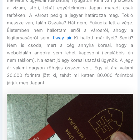
mehetünk ugyebár (diktatúra), nyugaton Kína van (macerás
a vízum, stb.), tehát egyértelműen Japán maradt csak
terítéken. A várost pedig a jegyár határozza meg. Tokió
messze van, talán Oszaka? Hát nem, Fukuoka lett a vége.
Életemben nem hallottam erről a városról, ahogy a
légitársaságról sem.
t’way air
Ki hallott már ilyet? Senki?
Nem is csoda, mert a cég annyira koreai, hogy a
weboldalán angolra sem lehet kapcsolni (legalábbis én
nem találom). Na ezért jó egy koreai utazási ügynök. A jegy
ár valami nagyon röhejes összeg volt. Egy út ára valami
20.000 forintra jött ki, tehát mi ketten 80.000 forintból
járjuk meg Japánt.