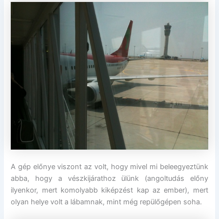
A gép előnye viszont az volt, hogy mivel mi beleegyeztünk
abba, hogy a vészkijárathoz ülünk (angoltudás előny
ilyenkor, mert komolyabb kiképzést kap az ember), mert
olyan helye volt a lábamnak, mint még repülőgépen soha.