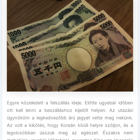
Egyre közeledett a felszállás ideje. Előtte ugyebár időben
ott kell lenni a beszálláshoz kijelölt helyen. Az utazási
ügynököm a legkedvezőbb árú jegyet vette meg nekünk.
Az volt a kikötés, hogy Koreán kívüli helyre szóljon, és a
legolcsóbban ússzuk meg az egészet. Északra nem