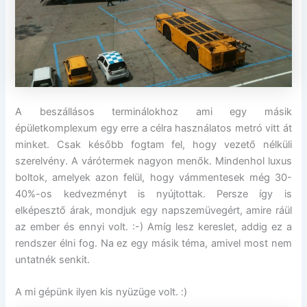
A beszállásos terminálokhoz ami egy másik
épületkomplexum egy erre a célra használatos metró vitt át
minket. Csak később fogtam fel, hogy vezető nélküli
szerelvény. A várótermek nagyon menők. Mindenhol luxus
boltok, amelyek azon felül, hogy vámmentesek még 30-
40%-os kedvezményt is nyújtottak. Persze így is
elképesztő árak, mondjuk egy napszemüvegért, amire ráül
az ember és ennyi volt. :-) Amíg lesz kereslet, addig ez a
rendszer élni fog. Na ez egy másik téma, amivel most nem
untatnék senkit.
A mi gépünk ilyen kis nyüzüge volt. :)