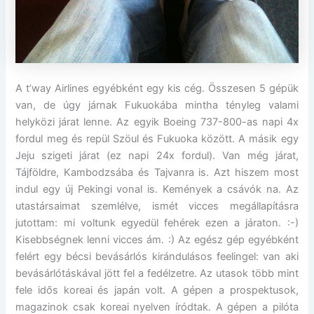
A t’way Airlines egyébként egy kis cég. Összesen 5 gépük
van, de úgy járnak Fukuokába mintha tényleg valami
helyközi járat lenne. Az egyik Boeing 737-800-as napi 4x
fordul meg és repül Szöul és Fukuoka között. A másik egy
Jeju szigeti járat (ez napi 24x fordul). Van még járat,
Tájföldre, Kambodzsába és Tajvanra is. Azt hiszem most
indul egy új Pekingi vonal is. Kemények a csávók na. Az
utastársaimat szemlélve, ismét vicces megállapításra
jutottam: mi voltunk egyedül fehérek ezen a járaton. :-)
Kisebbségnek lenni vicces ám. :) Az egész gép egyébként
felért egy bécsi bevásárlós kirándulásos feelingel: van aki
bevásárlótáskával jött fel a fedélzetre. Az utasok több mint
fele idős koreai és japán volt. A gépen a prospektusok,
magazinok csak koreai nyelven íródtak. A gépen a pilóta