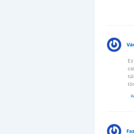
Vá
Ez
cs
tú
tör
R
Faz