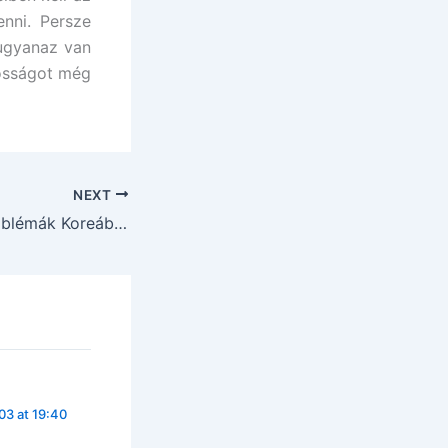
nni. Persze
 ugyanaz van
kosságot még
NEXT
Egészségügyi problémák Koreában 1. rész
3 at 19:40