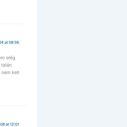
4 at 08:56
nem elég
 talán
 nem kell
08 at 12:01