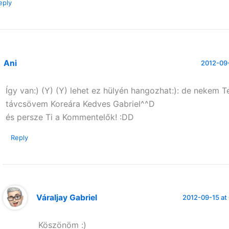
eply
Ani
2012-09-
Így van:) (Y) (Y) lehet ez hülyén hangozhat:): de nekem T
távcsövem Koreára Kedves Gabriel^^D
és persze Ti a Kommentelők! :DD
Reply
Váraljay Gabriel
2012-09-15 at
Köszönöm :)