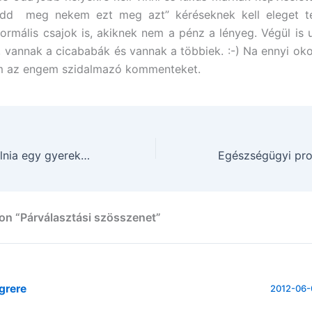
dd meg nekem ezt meg azt” kéréseknek kell eleget te
normális csajok is, akiknek nem a pénz a lényeg. Végül is
, vannak a cicababák és vannak a többiek. :-) Na ennyi o
m az engem szidalmazó kommenteket.
Mennyit kell tanulnia egy gyereknek?
on “Párválasztási szösszenet”
grere
2012-06-0