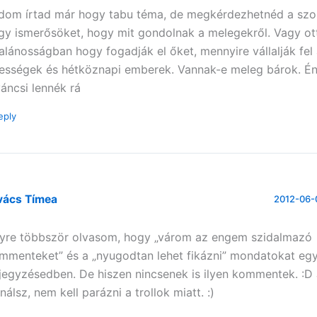
dom írtad már hogy tabu téma, de megkérdezhetnéd a szo
gy ismerősöket, hogy mit gondolnak a melegekről. Vagy ot
talánosságban hogy fogadják el őket, mennyire vállalják fel
rességek és hétköznapi emberek. Vannak-e meleg bárok. É
váncsi lennék rá
eply
vács Tímea
2012-06-0
yre többször olvasom, hogy „várom az engem szidalmazó
mmenteket” és a „nyugodtan lehet fikázni” mondatokat eg
jegyzésedben. De hiszen nincsenek is ilyen kommentek. :D 
inálsz, nem kell parázni a trollok miatt. :)