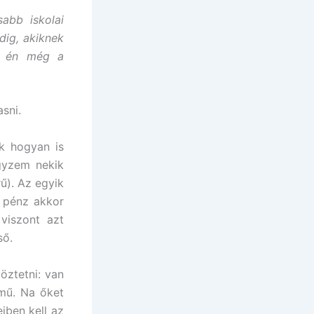
abb iskolai
dig, akiknek
a, én még a
sni.
k hogyan is
egyzem nekik
ű). Az egyik
 pénz akkor
viszont azt
ső.
öztetni: van
mű. Na őket
iben kell az