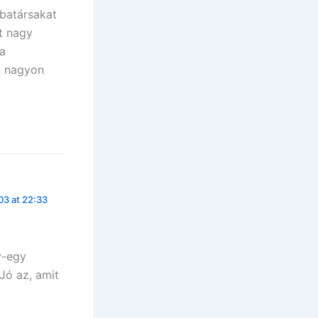
batársakat
t nagy
 a
n nagyon
3 at 22:33
y-egy
Jó az, amit