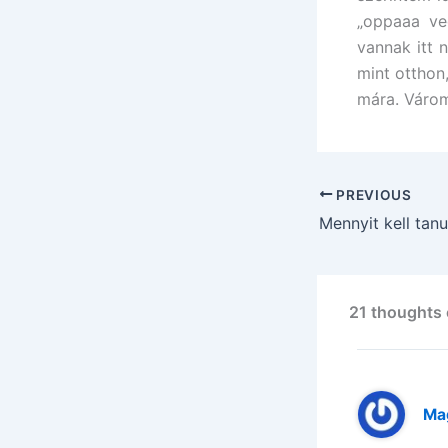
„oppaaa ve
vannak itt 
mint otthon
mára. Váro
PREVIOUS
21 thoughts 
Ma