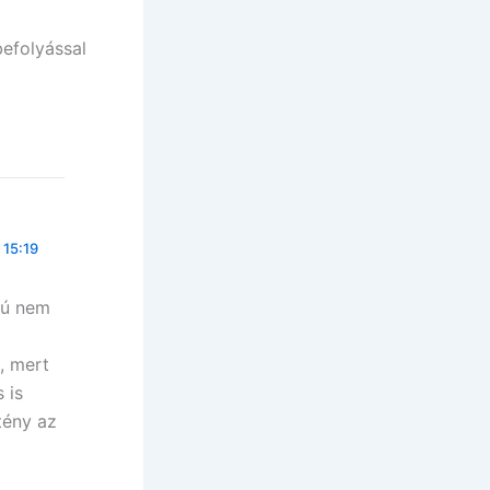
efolyással
 15:19
iú nem
, mert
 is
tény az