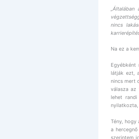
„Általában
végzettségg
nincs laká
karrierépíté
Na ez a ke
Egyébként 
látják ezt,
nincs mert 
válasza az
lehet rand
nyilatkozta
Tény, hogy 
a hercegnő
szerintem i