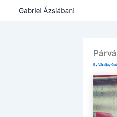
Skip
Gabriel Ázsiában!
to
content
Párvá
By
Váraljay Ga