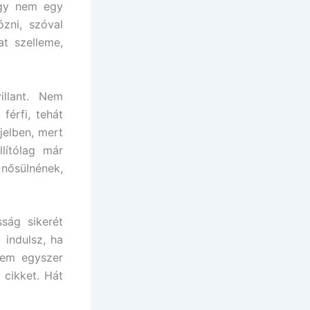
ogy nem egy
ózni, szóval
at szelleme,
llant. Nem
férfi, tehát
jelben, mert
lítólag már
 nősülnének,
ság sikerét
 indulsz, ha
nem egyszer
cikket. Hát