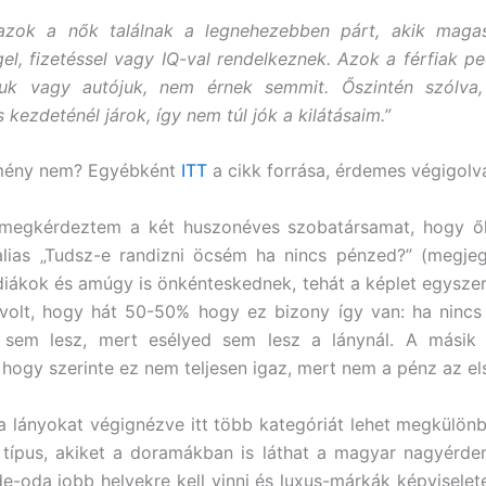
 azok a nők találnak a legnehezebben párt, akik magas
el, fizetéssel vagy IQ-val rendelkeznek. Azok a férfiak pe
suk vagy autójuk, nem érnek semmit. Őszintén szólv
s kezdeténél járok, így nem túl jók a kilátásaim.”
mény nem? Egyébként
ITT
a cikk forrása, érdemes végigolva
megkérdeztem a két huszonéves szobatársamat, hogy ő
 alias „Tudsz-e randizni öcsém ha nincs pénzed?” (megj
diákok és amúgy is önkénteskednek, tehát a képlet egyszer
 volt, hogy hát 50-50% hogy ez bizony így van: ha nincs
i sem lesz, mert esélyed sem lesz a lánynál. A másik 
, hogy szerinte ez nem teljesen igaz, mert nem a pénz az el
a lányokat végignézve itt több kategóriát lehet megkülönb
 típus, akiket a doramákban is láthat a magyar nagyérde
de-oda jobb helyekre kell vinni és luxus-márkák képviselete