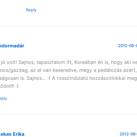
Reply
ndormadár
2012-06-0
 jó volt! Sajnos, tapasztalom itt, Koreában én is, hogy aki 
inos/gazdag, az el van keseredve, megy a pedálozás ezért,
lságosan is. Sajnos… :( A rosszindulatú hozzászólokkal meg
ődni!!! :)
eply
ekas Erika
2012-06-