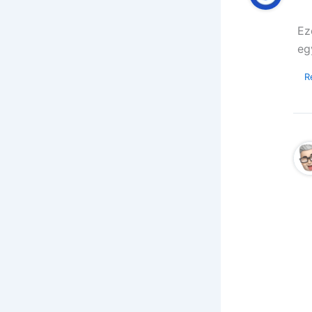
Ez
eg
R