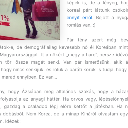
képek is, de a lényeg, h
koreai párt láttunk csókol
ennyit erről
. Bejött a nyug
romlás van. :)
Pár tény azért még bevi
tok-e, de demográfiailag kevesebb nő él Koreában mint 
 Magyarországgal itt a nőkért „megy a harc”, persze idéző
m töri össze magát senki. Van pár ismerősünk, akik ál
hogy nincs senkijük, és róluk a baráti körük is tudja, hogy
z marad ennyiben. Ez van…
ny, hogy Ázsiában még általános szokás, hogy a házas
olyásolja az anyagi háttér. Ha orvos vagy, lépéselőnnyel
, gazdag a családod lépj előre kettőt a játékban. Ha 
a dobásból. Nem Korea, de a minap Kínáról olvastam egy 
. Idézek: