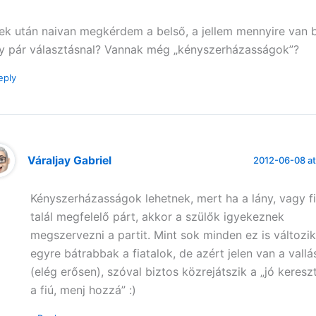
ek után naivan megkérdem a belső, a jellem mennyire van b
y pár választásnal? Vannak még „kényszerházasságok”?
eply
Váraljay Gabriel
2012-06-08 at
Kényszerházasságok lehetnek, mert ha a lány, vagy f
talál megfelelő párt, akkor a szülők igyekeznek
megszervezni a partit. Mint sok minden ez is változik
egyre bátrabbak a fiatalok, de azért jelen van a vallás
(elég erősen), szóval biztos közrejátszik a „jó keresz
a fiú, menj hozzá” :)