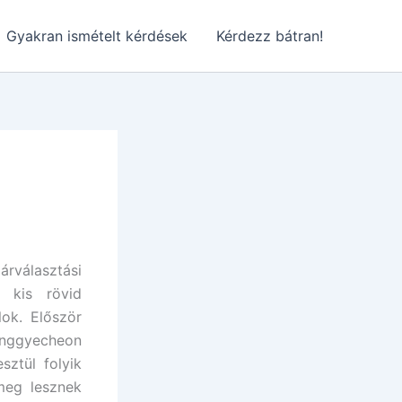
Gyakran ismételt kérdések
Kérdezz bátran!
rválasztási
 kis rövid
lok. Először
onggyecheon
sztül folyik
 meg lesznek