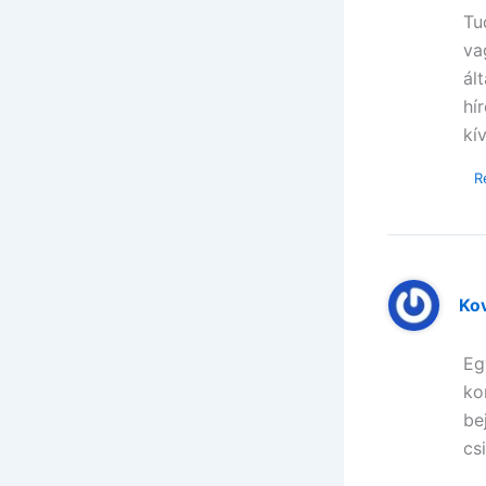
Tu
va
ál
hí
kí
R
Ko
Eg
ko
be
cs