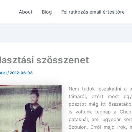
About
Blog
Feliratkozás email értesítőre
lasztási szösszenet
briel
/
2012-06-03
Nem tudok leszakadni a pá
témáról, ezért most egy
posztot még itt összetáko
is voltunk tegnap a Che
pataknál, ami ugyebár kere
Szöulon. Erről majd írok,