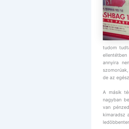
tudom tudtá
ellentétben
annyira ne
szomorúak, 
de az egés
A másik té
nagyban bef
van pénzed
kimaradsz 
ledöbbentem