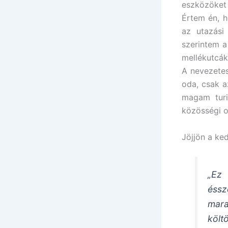
eszközöket 
Értem én, 
az utazási
szerintem a
mellékutcák
A nevezetes
oda, csak a
magam turi
közösségi o
Jöjjön a ke
„Ez
éssz
mara
költ