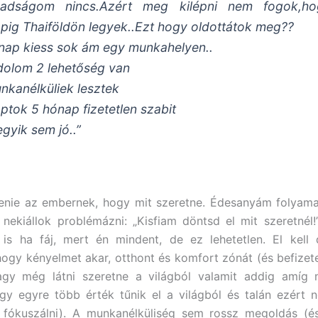
badságom nincs.Azért meg kilépni nem fogok,h
pig Thaiföldön legyek..Ezt hogy oldottátok meg??
nap kiess sok ám egy munkahelyen..
olom 2 lehetőség van
unkanélküliek lesztek
aptok 5 hónap fizetetlen szabit
egyik sem jó..”
tenie az embernek, hogy mit szeretne. Édesanyám folyam
ekiállok problémázni: „Kisfiam döntsd el mit szeretnél!
is ha fáj, mert én mindent, de ez lehetetlen. El kell 
ogy kényelmet akar, otthont és komfort zónát (és befizete
vagy még látni szeretne a világból valamit addig amíg 
gy egyre több érték tűnik el a világból és talán ezért
e fókuszálni). A munkanélküliség sem rossz megoldás (