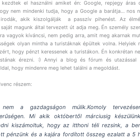
kezdtek el használni amiket én: Google, repjegy áras o
hogy nem mindenki tudja, hogy a Google a barátja… nos n
 irodák, akik kiszolgálják a passzív pihenést. Az élmé
 saját magunk által tervezett út adja meg. Én személy szer
ra vagyok kíváncsi, nem pedig arra, amit meg akarnak mu
ségek olyan mintha a turistáknak épültek volna. Helyie
zért, hogy pénzt keressenek a turistákon. Én konkrétan 
stának érezni. :) Annyi a blog és fórum és utazással 
ldal, hogy mindenre meg lehet találni a megoldást.
dvenc részem:
 nem a gazdagságon múlik.Komoly tervezés
erűségen. Mi akik októbertől márciusig készülünk
dni kiszámoltuk, hogy az itthoni téli rezsink, a be
ött pénzünk és a kajára fordított összeg ezalatt a 5