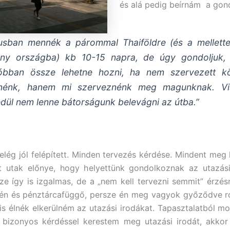
és alá pedig beírnám a gon
iusban mennék a párommal Thaiföldre (és a mellette
ny országba) kb 10-15 napra, de úgy gondoljuk,
óbban össze lehetne hozni, ha nem szervezett kö
nénk, hanem mi szerveznénk meg magunknak. Vi
dül nem lenne bátorságunk belevágni az útba.”
elég jól felépített. Minden tervezés kérdése. Mindent meg l
tt utak előnye, hogy helyettünk gondolkoznak az utazási
ze így is izgalmas, de a „nem kell tervezni semmit” érzés
én és pénztárcafüggő, persze én meg vagyok győződve ró
is élnék elkerülném az utazási irodákat. Tapasztalatból 
 bizonyos kérdéssel kerestem meg utazási irodát, akkor