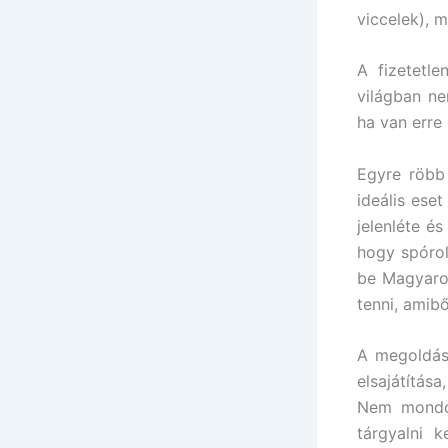
viccelek), 
A fizetetl
világban ne
ha van erre
Egyre röbb
ideális ese
jelenléte é
hogy spórol
be Magyaror
tenni, amibő
A megoldás 
elsajátítása
Nem mondom
tárgyalni 