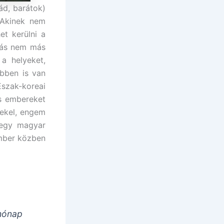
ád, barátok)
 Akinek nem
et kerülni a
azás nem más
a helyeket,
bben is van
szak-koreai
és embereket
dekel, engem
 egy magyar
ember közben
hónap