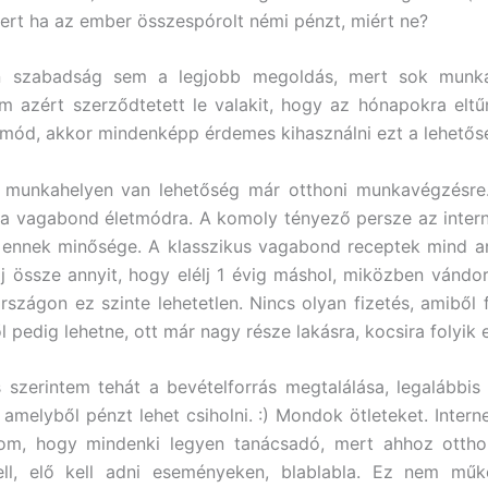
mert ha az ember összespórolt némi pénzt, miért ne?
en szabadság sem a legjobb megoldás, mert sok mun
m azért szerződtetett le valakit, hogy az hónapokra eltű
 mód, akkor mindenképp érdemes kihasználni ezt a lehetős
 munkahelyen van lehetőség már otthoni munkavégzésre
t a vagabond életmódra. A komoly tényező persze az inter
s ennek minősége. A klasszikus vagabond receptek mind ar
j össze annyit, hogy elélj 1 évig máshol, miközben vándoro
szágon ez szinte lehetetlen. Nincs olyan fizetés, amiből f
l pedig lehetne, ott már nagy része lakásra, kocsira folyik e
szerintem tehát a bevételforrás megtalálása, legalábbis
, amelyből pénzt lehet csiholni. :) Mondok ötleteket. Intern
, hogy mindenki legyen tanácsadó, mert ahhoz otthon 
kell, elő kell adni eseményeken, blablabla. Ez nem műk