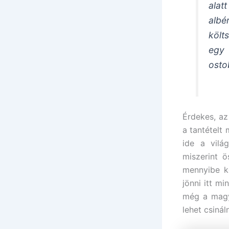
alat
albé
költ
egy 
osto
Érdekes, az
a tantételt
ide a vilá
miszerint 
mennyibe k
jönni itt mi
még a magya
lehet csináln