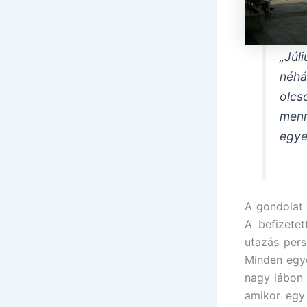
„Júl
néhá
olcs
men
egye
A gondolat 
A befizete
utazás pers
Minden egy
nagy lábon 
amikor egy