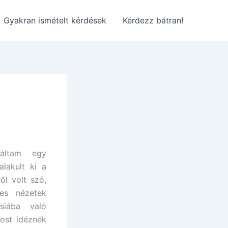
Gyakran ismételt kérdések
Kérdezz bátran!
áltam egy
alakult ki a
ől volt szó,
kes nézetek
siába való
Most idéznék