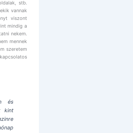
ldalak, stb.
ekik vannak
nyt viszont
int mindig a
tatni nekem.
k nem mennek
nem szeretem
kapcsolatos
en és
 kint
nzinre
 hónap