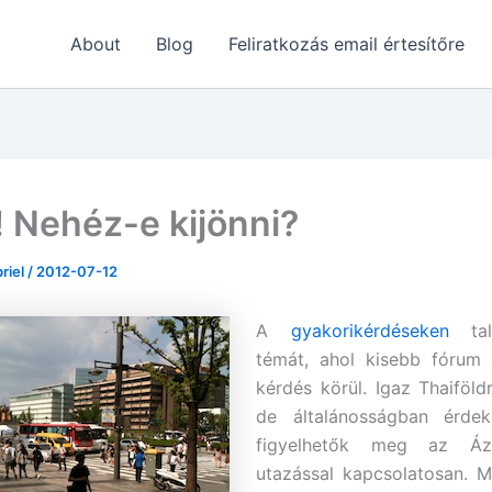
About
Blog
Feliratkozás email értesítőre
! Nehéz-e kijönni?
briel
/
2012-07-12
A
gyakorikérdéseken
tal
témát, ahol kisebb fórum 
kérdés körül. Igaz Thaiföldr
de általánosságban érde
figyelhetők meg az Áz
utazással kapcsolatosan. 