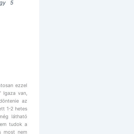
ogy 5
atosan ezzel
” Igaza van,
döntenie az
tt 1-2 hetes
még látható
 nem tudok a
és most nem