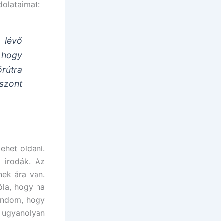
dolataimat:
 lévő
 hogy
rútra
szont
ehet oldani.
 irodák. Az
nek ára van.
la, hogy ha
mondom, hogy
 ugyanolyan