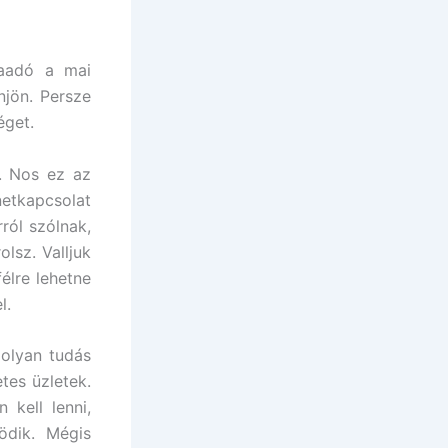
kaadó a mai
njön. Persze
éget.
. Nos ez az
netkapcsolat
ról szólnak,
lsz. Valljuk
élre lehetne
l.
 olyan tudás
etes üzletek.
kell lenni,
ödik. Mégis