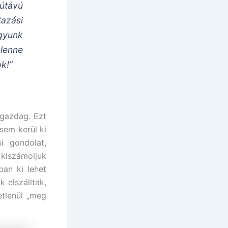
útávú
azási
agyunk
lenne
k!”
 gazdag. Ezt
sem kerül ki
i gondolat,
kiszámoljuk
an ki lehet
k elszálltak,
etlenül „meg