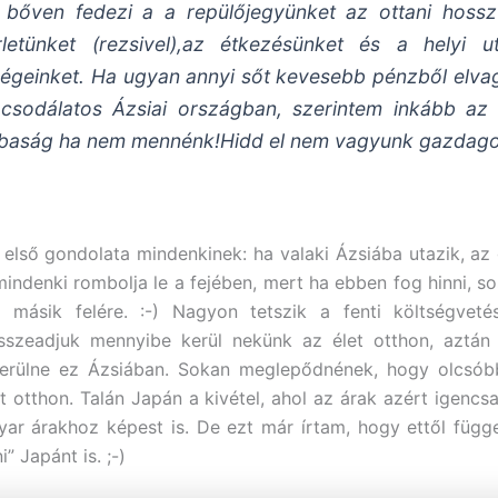
t bőven fedezi a a repülőjegyünket az ottani hossz
rletünket (rezsivel),az étkezésünket és a helyi ut
ségeinket. Ha ugyan annyi sőt kevesebb pénzből elv
csodálatos Ázsiai országban, szerintem inkább az 
baság ha nem mennénk!Hidd el nem vagyunk gazdago
 első gondolata mindenkinek: ha valaki Ázsiába utazik, az
 mindenki rombolja le a fejében, mert ha ebben fog hinni, so
g másik felére. :-) Nagyon tetszik a fenti költségvetés
összeadjuk mennyibe kerül nekünk az élet otthon, aztán 
erülne ez Ázsiában. Sokan meglepődnének, hogy olcsóbb
nt otthon. Talán Japán a kivétel, ahol az árak azért igencsa
r árakhoz képest is. De ezt már írtam, hogy ettől függ
i” Japánt is. ;-)