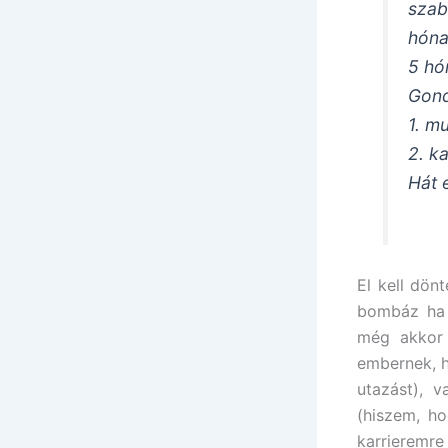
sza
hóna
5 hó
Gond
1. m
2. k
Hát 
El kell dön
bombáz ha n
még akkor 
embernek, h
utazást), 
(hiszem, ho
karrieremr