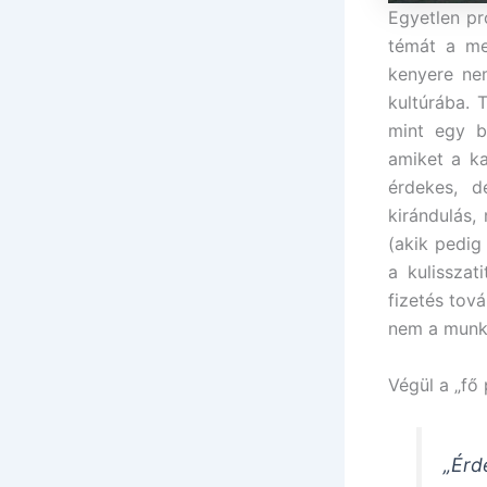
Egyetlen pr
témát a me
kenyere nem
kultúrába. 
mint egy b
amiket a k
érdekes, d
kirándulás,
(akik pedig
a kulissza
fizetés tov
nem a munka
Végül a „fő
„Ér