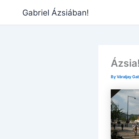
Skip
Gabriel Ázsiában!
to
content
Ázsia
By
Váraljay Ga