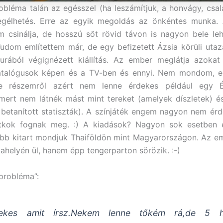
obléma talán az egésszel (ha leszámítjuk, a honvágy, csal
gélhetés. Erre az egyik megoldás az önkéntes munka.
 csinálja, de hosszú sőt rövid távon is nagyon bele leh
Tudom említettem már, de egy befizetett Ázsia körüli ut
urából végignézett kiállítás. Az ember meglátja azokat 
atalógusok képen és a TV-ben és ennyi. Nem mondom, e
e részemről azért nem lenne érdekes például egy É
 mert nem látnék mást mint tereket (amelyek díszletek) 
 betanított statiszták). A színjáték engem nagyon nem ér
titkok fognak meg. :) A kiadások? Nagyon sok esetben
ább kitart mondjuk Thaiföldön mint Magyarországon. Az 
helyén ül, hanem épp tengerparton sörözik. :-)
 probléma”:
dekes amit írsz.Nekem lenne tőkém rá,de 5 