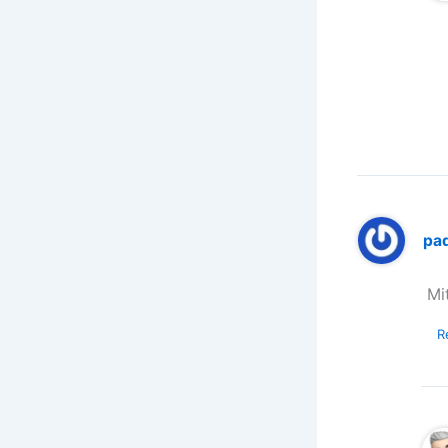
pa
Mi
R