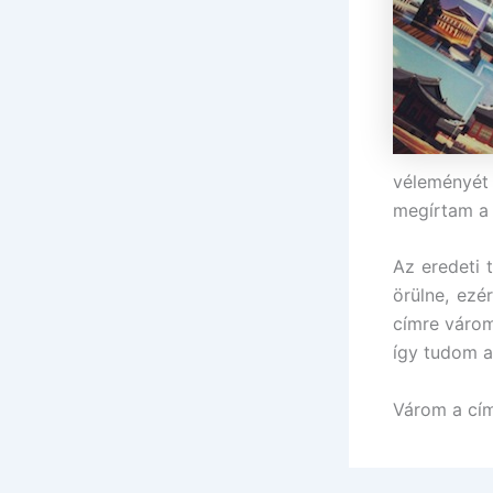
véleményét
megírtam 
Az eredeti 
örülne, ezé
címre várom
így tudom a
Várom a cím