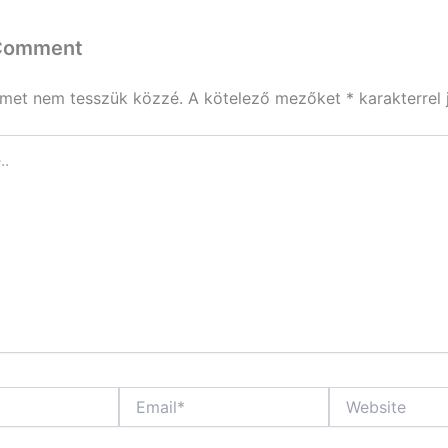
 Comment
ímet nem tesszük közzé.
A kötelező mezőket
*
karakterrel 
Email*
Website