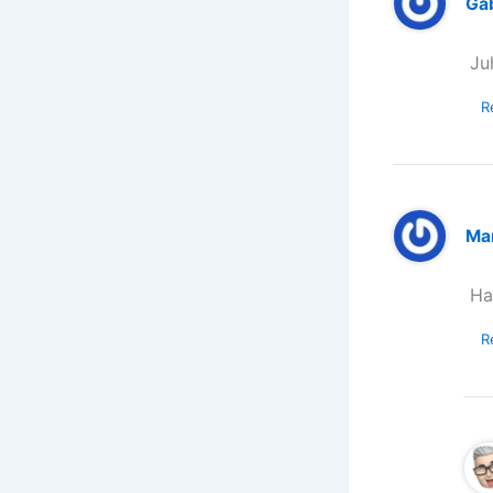
Gáb
Ju
R
Ma
Ha
R