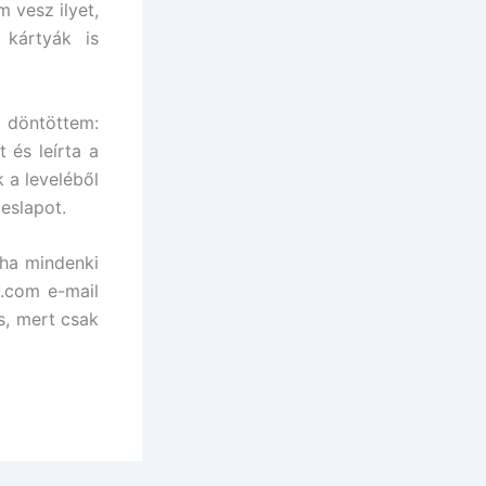
 vesz ilyet,
 kártyák is
öntöttem:
 és leírta a
 a leveléből
eslapot.
 ha mindenki
y.com e-mail
s, mert csak