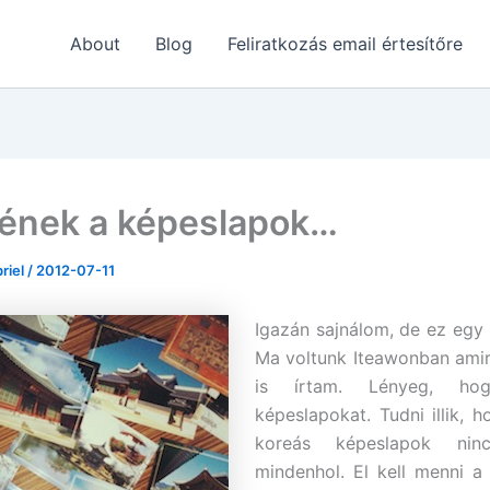
About
Blog
Feliratkozás email értesítőre
nek a képeslapok…
briel
/
2012-07-11
Igazán sajnálom, de ez egy
Ma voltunk Iteawonban ami
is írtam. Lényeg, hog
képeslapokat. Tudni illik, h
koreás képeslapok nin
mindenhol. El kell menni a 