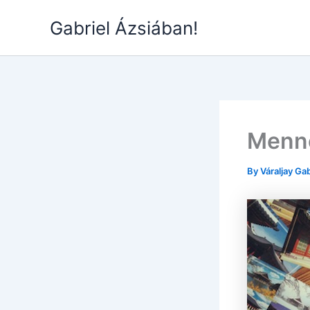
Skip
Gabriel Ázsiában!
to
content
Menné
By
Váraljay Ga