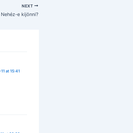
NEXT
 Nehéz-e kijönni?
11 at 15:41