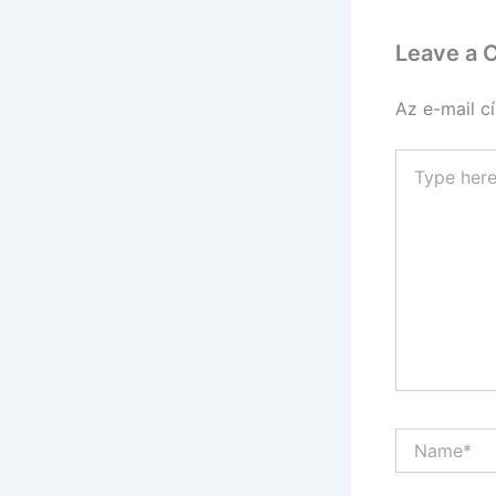
Leave a
Az e-mail c
Type
here..
Name*