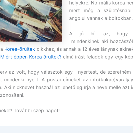
helyekre. Normális korea nem
mert még a születésnapi
angolul vannak a boltokban.
A jó hír az, hogy d
mindenkinek aki hozzászólt
 a
Korea-őrültek
cikkhez, és annak a 12 éves lánynak akinek
a
Miért éppen Korea őrültek?
című írást feladok egy-egy kép
terv az volt, hogy választok egy nyertest, de szeretném
rt mindenki nyert. A postai címeket az info(kukac)varalja
. Aki nicknevet használ az lehetőleg írja a neve mellé azt i
zonosítani.
eket! További szép napot!