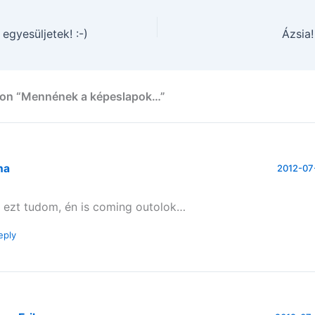
egyesüljetek! :-)
Ázsia!
 on “Mennének a képeslapok…”
na
2012-07-
 ezt tudom, én is coming outolok…
eply