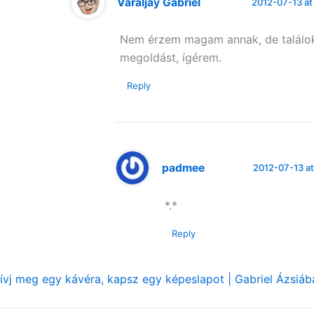
Váraljay Gabriel
2012-07-13 at
Nem érzem magam annak, de találo
megoldást, ígérem.
Reply
padmee
2012-07-13 at
*.*
Reply
ívj meg egy kávéra, kapsz egy képeslapot | Gabriel Ázsiáb