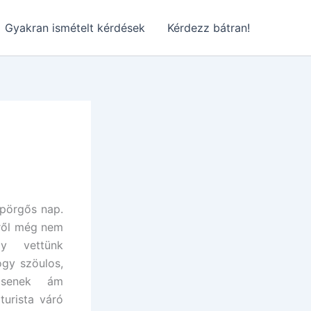
Gyakran ismételt kérdések
Kérdezz bátran!
 pörgős nap.
ről még nem
y vettünk
ogy szöulos,
csenek ám
turista váró