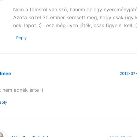
Nem a fölösről van szó, hanem ez egy nyereményjáté
Azóta közel 30 ember keresett meg, hogy csak úgy k
neki lapot. :) Lesz még ilyen játék, csak figyelni kell. :
Reply
dmee
2012-07-
t nem adnék érte :)
eply