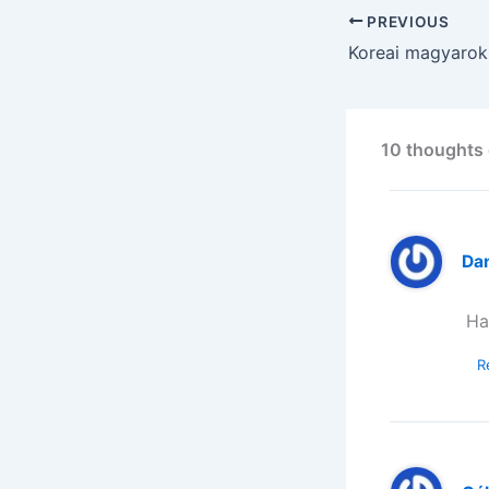
PREVIOUS
Koreai magyarok 
10 thoughts
Da
Ha
R