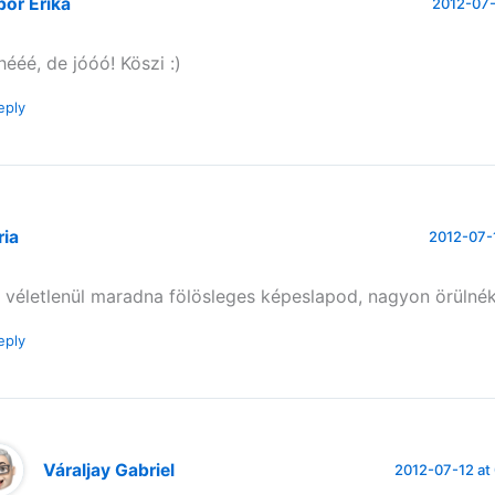
or Erika
2012-07-
hééé, de jóóó! Köszi :)
eply
ria
2012-07-1
 véletlenül maradna fölösleges képeslapod, nagyon örülnék
eply
Váraljay Gabriel
2012-07-12 at