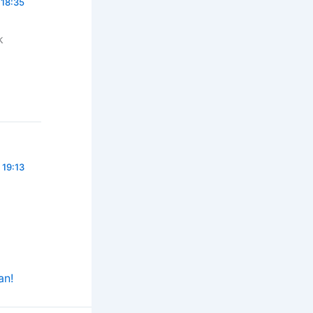
 18:35
k
 19:13
an!