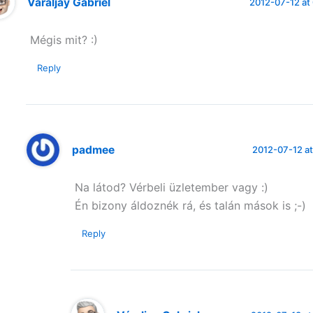
Váraljay Gabriel
2012-07-12 at
Mégis mit? :)
Reply
padmee
2012-07-12 at
Na látod? Vérbeli üzletember vagy :)
Én bizony áldoznék rá, és talán mások is ;-)
Reply