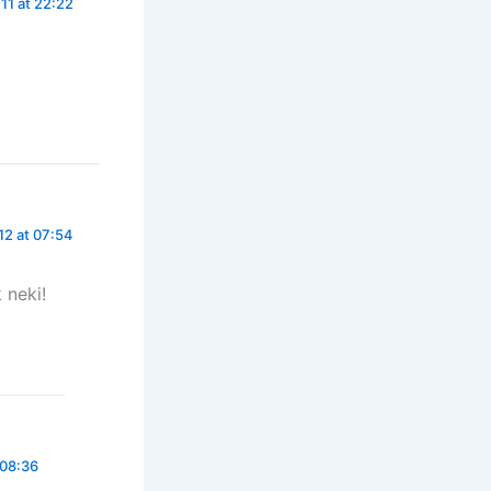
11 at 22:22
2 at 07:54
 neki!
 08:36