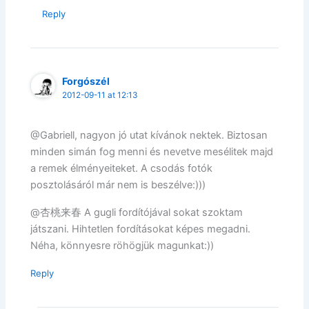
Reply
Forgószél
2012-09-11 at 12:13
@Gabriell, nagyon jó utat kívánok nektek. Biztosan
minden simán fog menni és nevetve mesélitek majd
a remek élményeiteket. A csodás fotók
posztolásáról már nem is beszélve:)))
@杏桃来春 A gugli fordítójával sokat szoktam
játszani. Hihtetlen fordításokat képes megadni.
Néha, könnyesre röhögjük magunkat:))
Reply