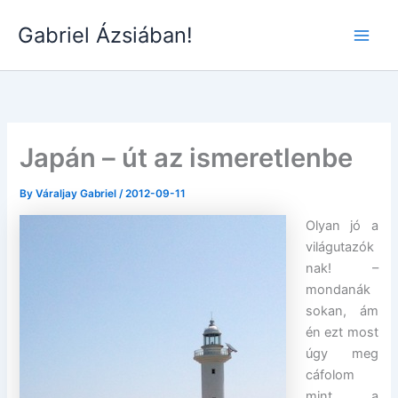
Skip
Gabriel Ázsiában!
to
Main
content
Men
Japán – út az ismeretlenbe
By
Váraljay Gabriel
/
2012-09-11
Olyan jó a
világutazók
nak! –
mondanák
sokan, ám
én ezt most
úgy meg
cáfolom
mint a