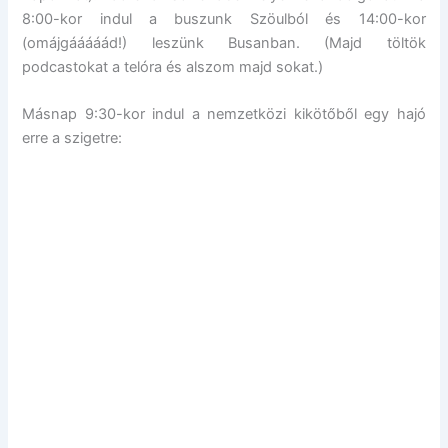
8:00-kor indul a buszunk Szöulból és 14:00-kor
(omájgááááád!) leszünk Busanban. (Majd töltök
podcastokat a telóra és alszom majd sokat.)
Másnap 9:30-kor indul a nemzetközi kikötőből egy hajó
erre a szigetre: