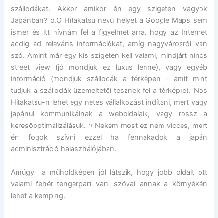
szállodákat. Akkor amikor én egy szigeten vagyok
Japánban? o.O Hitakatsu nevű helyet a Google Maps sem
ismer és itt hívnám fel a figyelmet arra, hogy az Internet
addig ad releváns információkat, amíg nagyvárosról van
szó. Amint már egy kis szigeten kell valami, mindjárt nincs
street view (jó mondjuk ez luxus lenne), vagy egyéb
információ (mondjuk szállodák a térképen – amit mint
tudjuk a szállodák üzemeltetői tesznek fel a térképre). Nos
Hitakatsu-n lehet egy netes vállalkozást indítani, mert vagy
japánul kommunikálnak a weboldalaik, vagy rossz a
keresőoptimalizálásuk. :) Nekem most ez nem vicces, mert
én fogok szívni ezzel ha fennakadok a japán
adminisztráció halászhálójában.
Amúgy a műholdképen jól látszik, hogy jobb oldalt ott
valami fehér tengerpart van, szóval annak a környékén
lehet a kemping.