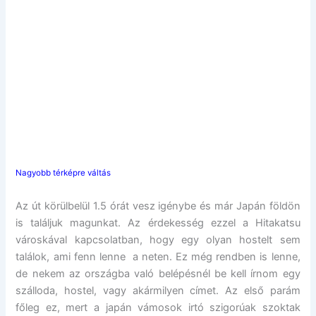
Nagyobb térképre váltás
Az út körülbelül 1.5 órát vesz igénybe és már Japán földön
is találjuk magunkat. Az érdekesség ezzel a Hitakatsu
városkával kapcsolatban, hogy egy olyan hostelt sem
találok, ami fenn lenne a neten. Ez még rendben is lenne,
de nekem az országba való belépésnél be kell írnom egy
szálloda, hostel, vagy akármilyen címet. Az első parám
főleg ez, mert a japán vámosok irtó szigorúak szoktak