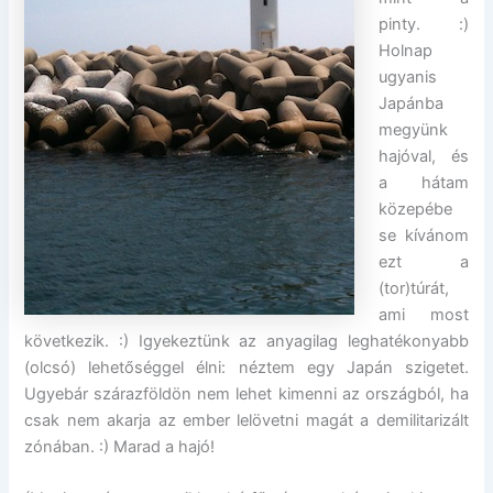
pinty. :)
Holnap
ugyanis
Japánba
megyünk
hajóval, és
a hátam
közepébe
se kívánom
ezt a
(tor)túrát,
ami most
következik. :) Igyekeztünk az anyagilag leghatékonyabb
(olcsó) lehetőséggel élni: néztem egy Japán szigetet.
Ugyebár szárazföldön nem lehet kimenni az országból, ha
csak nem akarja az ember lelövetni magát a demilitarizált
zónában. :) Marad a hajó!