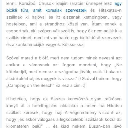
lenni. Koreából Chusok idején (aratás ünnepe) lesz
egy
bicikli túra, amit koreaiak szerveztek
és Hitakatsu-n
szállnak ki hajóval és itt alszanak kempingben, vagy
hostelben, ami a strandhoz közel van. Írtam ennek a
csoportnak, aki szépen válaszolt is, hogy ők nem adják ki a
szállás címét, mert mi van ha én egy bicikli túrát szervezek
és a konkurenciájuk vagyok. Kössssssz!
Szóval marad a blöff, mert nem tudom minek nevezni azt
amikor a vámosnak azt fogom mondani, hogy „Ne
kötekedjél, mert nem az országodba jövök, csak itt akarok
aludni akárhol, és megyek is vissza.” :) Szóval beírom, hogy
„Camping on the Beach” Ez lesz a cím. :)
Hihetetlen, hogy az összes keresőszó olyan rafkósan
irányít át a hotelfoglalós oldalakra a neten ha Hikatsu
szállást keresek, hogy ihaj. A végeredmény viszont az,
hogy „és akkor válogass a legközelebbi szállások közül 65
kilométeren belül” … és kiad nekem Busan-ban lévő