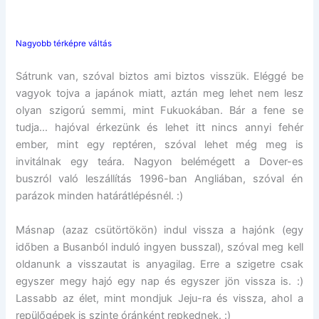
Nagyobb térképre váltás
Sátrunk van, szóval biztos ami biztos visszük. Eléggé be
vagyok tojva a japánok miatt, aztán meg lehet nem lesz
olyan szigorú semmi, mint Fukuokában. Bár a fene se
tudja… hajóval érkezünk és lehet itt nincs annyi fehér
ember, mint egy reptéren, szóval lehet még meg is
invitálnak egy teára. Nagyon belémégett a Dover-es
buszról való leszállítás 1996-ban Angliában, szóval én
parázok minden határátlépésnél. :)
Másnap (azaz csütörtökön) indul vissza a hajónk (egy
időben a Busanból induló ingyen busszal), szóval meg kell
oldanunk a visszautat is anyagilag. Erre a szigetre csak
egyszer megy hajó egy nap és egyszer jön vissza is. :)
Lassabb az élet, mint mondjuk Jeju-ra és vissza, ahol a
repülőgépek is szinte óránként repkednek. :)