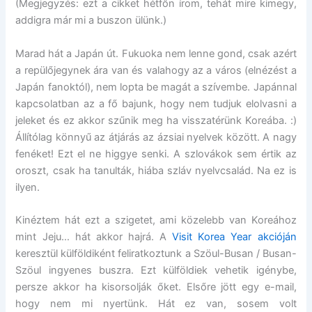
(Megjegyzés: ezt a cikket hétfőn írom, tehát mire kimegy,
addigra már mi a buszon ülünk.)
Marad hát a Japán út. Fukuoka nem lenne gond, csak azért
a repülőjegynek ára van és valahogy az a város (elnézést a
Japán fanoktól), nem lopta be magát a szívembe. Japánnal
kapcsolatban az a fő bajunk, hogy nem tudjuk elolvasni a
jeleket és ez akkor szűnik meg ha visszatérünk Koreába. :)
Állítólag könnyű az átjárás az ázsiai nyelvek között. A nagy
fenéket! Ezt el ne higgye senki. A szlovákok sem értik az
oroszt, csak ha tanulták, hiába szláv nyelvcsalád. Na ez is
ilyen.
Kinéztem hát ezt a szigetet, ami közelebb van Koreához
mint Jeju… hát akkor hajrá. A
Visit Korea Year akcióján
keresztül külföldiként feliratkoztunk a Szöul-Busan / Busan-
Szöul ingyenes buszra. Ezt külföldiek vehetik igénybe,
persze akkor ha kisorsolják őket. Elsőre jött egy e-mail,
hogy nem mi nyertünk. Hát ez van, sosem volt