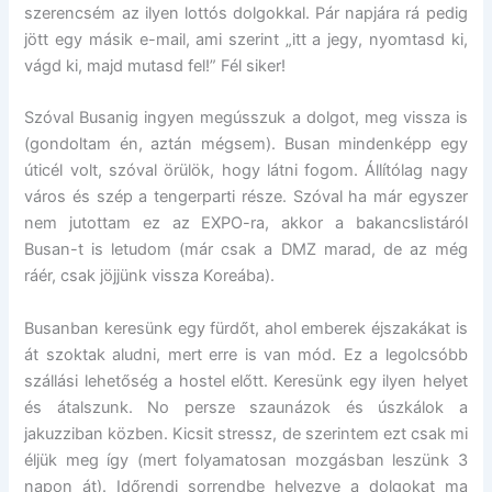
szerencsém az ilyen lottós dolgokkal. Pár napjára rá pedig
jött egy másik e-mail, ami szerint „itt a jegy, nyomtasd ki,
vágd ki, majd mutasd fel!” Fél siker!
Szóval Busanig ingyen megússzuk a dolgot, meg vissza is
(gondoltam én, aztán mégsem). Busan mindenképp egy
úticél volt, szóval örülök, hogy látni fogom. Állítólag nagy
város és szép a tengerparti része. Szóval ha már egyszer
nem jutottam ez az EXPO-ra, akkor a bakancslistáról
Busan-t is letudom (már csak a DMZ marad, de az még
ráér, csak jöjjünk vissza Koreába).
Busanban keresünk egy fürdőt, ahol emberek éjszakákat is
át szoktak aludni, mert erre is van mód. Ez a legolcsóbb
szállási lehetőség a hostel előtt. Keresünk egy ilyen helyet
és átalszunk. No persze szaunázok és úszkálok a
jakuzziban közben. Kicsit stressz, de szerintem ezt csak mi
éljük meg így (mert folyamatosan mozgásban leszünk 3
napon át). Időrendi sorrendbe helyezve a dolgokat ma