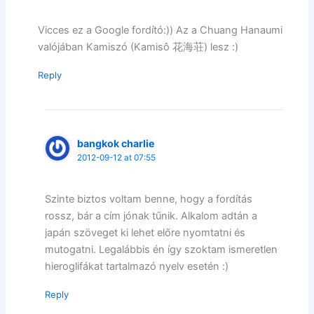
Vicces ez a Google fordító:)) Az a Chuang Hanaumi
valójában Kamiszó (Kamisô 花海荘) lesz :)
Reply
bangkok charlie
2012-09-12 at 07:55
Szinte biztos voltam benne, hogy a fordítás
rossz, bár a cím jónak tűnik. Alkalom adtán a
japán szöveget ki lehet előre nyomtatni és
mutogatni. Legalábbis én így szoktam ismeretlen
hieroglifákat tartalmazó nyelv esetén :)
Reply