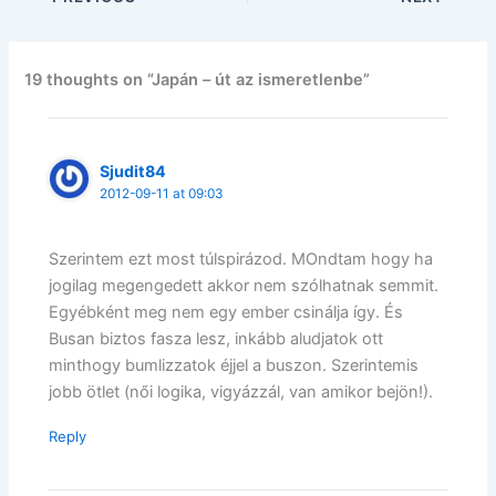
19 thoughts on “Japán – út az ismeretlenbe”
Sjudit84
2012-09-11 at 09:03
Szerintem ezt most túlspirázod. MOndtam hogy ha
jogilag megengedett akkor nem szólhatnak semmit.
Egyébként meg nem egy ember csinálja így. És
Busan biztos fasza lesz, inkább aludjatok ott
minthogy bumlizzatok éjjel a buszon. Szerintemis
jobb ötlet (női logika, vigyázzál, van amikor bejön!).
Reply