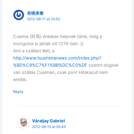
杏桃来春
2012-09-11 at 10:53
Cusima (対馬) érdekes helynek tűnik, még a
mongolok is jártak ott 1274-ben :))
Ami a szállást illeti, a
http://www.tsushimanews.com/index.php?
%BD%C9%C7%F1%BB%DC%C0%DF
szerint dögivel
van szállás Cusimán, csak pont Hitakacut nem
említik.
Reply
Váraljay Gabriel
2012-09-15 at 05:45