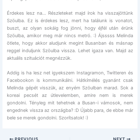
Érdekes lesz na… Részleteket majd írok ha visszajöttünk
Szöulba. Ez is érdekes lesz, mert ha találunk is vonatot,
buszt, az olyan sokáig fog jönni, hogy éjfél után érünk
Szöulba, amikor meg már nincs metró. :) Ájsssss Melinda
ötlete, hogy akkor aludjunk megint Busanban és másnap
reggel induljunk Szöulba vissza. Lehet igaza van. Majd az
aktuális szituációt megnézzük.
Addig is ha lesz net igyekszem Instagramon, Twitteren és
Facebookon is kommunikálni. Hátkímélés gyanánt csak
Melinda gépét visszük, az enyém Szöulban marad. Sok a
koreai pecsét az útlevelemben, amire nem is merek
gondolni. Tényleg mit tehetnek a Busan-i vámosok, nem
engednek vissza az országba? :D Újabb para, de ebbe már
bele se merek gondolni. Szorítsatok! :)
PREVIOUS
NEXT