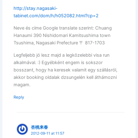
http://stay.nagasaki-
tabinet.com/dom/h/h052082.html?cp=2
Neve és címe Google translate szerint: Chuang
Hanaumi 390 Nishidomari Kamitsushima town
Tsushima, Nagasaki Prefecture 〒 817-1703
Legfeljebb jó lesz majd a legközelebbi visa run
alkalmával. :) Egyébként engem is sokszor
bosszant, hogy ha keresek valamit egy szállásról,
akkor booking oldalak dzsungelén kell áthámozni
magam.
Reply
杏桃来春
2012-09-11 at 11:57