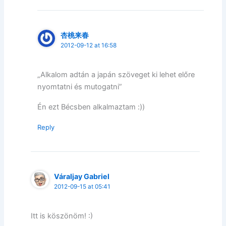
杏桃来春
2012-09-12 at 16:58
„Alkalom adtán a japán szöveget ki lehet előre
nyomtatni és mutogatni”
Én ezt Bécsben alkalmaztam :))
Reply
Váraljay Gabriel
2012-09-15 at 05:41
Itt is köszönöm! :)