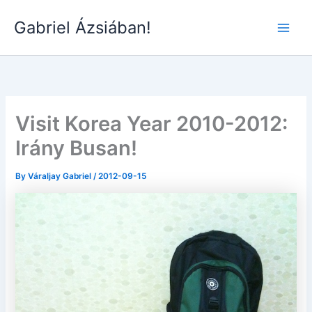
Skip
Gabriel Ázsiában!
to
Main
content
Men
Visit Korea Year 2010-2012:
Irány Busan!
By
Váraljay Gabriel
/
2012-09-15