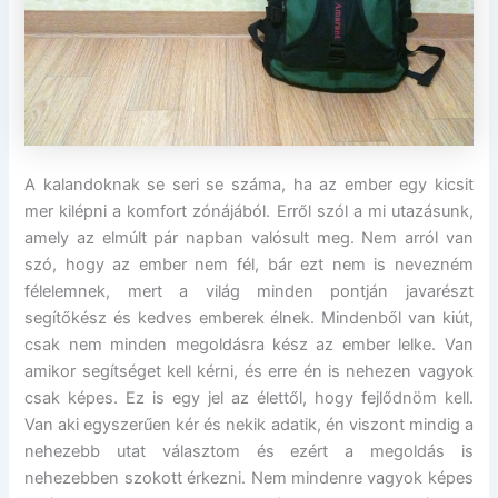
A kalandoknak se seri se száma, ha az ember egy kicsit
mer kilépni a komfort zónájából. Erről szól a mi utazásunk,
amely az elmúlt pár napban valósult meg. Nem arról van
szó, hogy az ember nem fél, bár ezt nem is nevezném
félelemnek, mert a világ minden pontján javarészt
segítőkész és kedves emberek élnek. Mindenből van kiút,
csak nem minden megoldásra kész az ember lelke. Van
amikor segítséget kell kérni, és erre én is nehezen vagyok
csak képes. Ez is egy jel az élettől, hogy fejlődnöm kell.
Van aki egyszerűen kér és nekik adatik, én viszont mindig a
nehezebb utat választom és ezért a megoldás is
nehezebben szokott érkezni. Nem mindenre vagyok képes