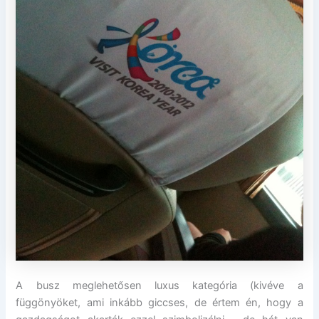
A busz meglehetősen luxus kategória (kivéve a
függönyöket, ami inkább giccses, de értem én, hogy a