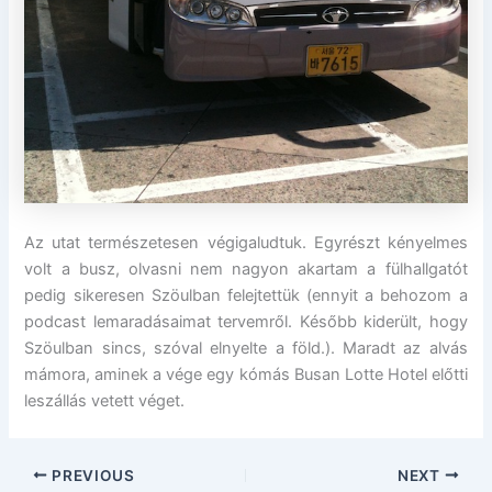
Az utat természetesen végigaludtuk. Egyrészt kényelmes
volt a busz, olvasni nem nagyon akartam a fülhallgatót
pedig sikeresen Szöulban felejtettük (ennyit a behozom a
podcast lemaradásaimat tervemről. Később kiderült, hogy
Szöulban sincs, szóval elnyelte a föld.). Maradt az alvás
mámora, aminek a vége egy kómás Busan Lotte Hotel előtti
leszállás vetett véget.
PREVIOUS
NEXT