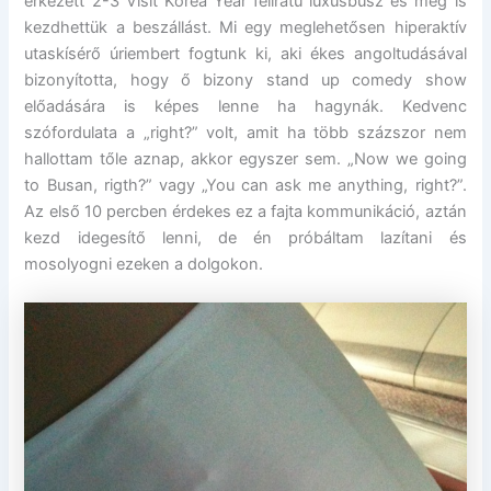
érkezett 2-3 Visit Korea Year feliratú luxusbusz és meg is
kezdhettük a beszállást. Mi egy meglehetősen hiperaktív
utaskísérő úriembert fogtunk ki, aki ékes angoltudásával
bizonyította, hogy ő bizony stand up comedy show
előadására is képes lenne ha hagynák. Kedvenc
szófordulata a „right?” volt, amit ha több százszor nem
hallottam tőle aznap, akkor egyszer sem. „Now we going
to Busan, rigth?” vagy „You can ask me anything, right?”.
Az első 10 percben érdekes ez a fajta kommunikáció, aztán
kezd idegesítő lenni, de én próbáltam lazítani és
mosolyogni ezeken a dolgokon.