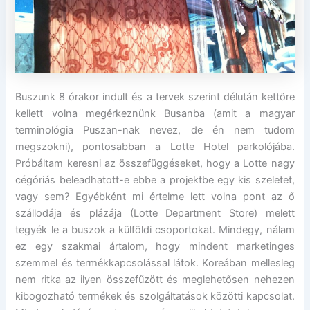
Buszunk 8 órakor indult és a tervek szerint délután kettőre
kellett volna megérkeznünk Busanba (amit a magyar
terminológia Puszan-nak nevez, de én nem tudom
megszokni), pontosabban a Lotte Hotel parkolójába.
Próbáltam keresni az összefüggéseket, hogy a Lotte nagy
cégóriás beleadhatott-e ebbe a projektbe egy kis szeletet,
vagy sem? Egyébként mi értelme lett volna pont az ő
szállodája és plázája (Lotte Department Store) melett
tegyék le a buszok a külföldi csoportokat. Mindegy, nálam
ez egy szakmai ártalom, hogy mindent marketinges
szemmel és termékkapcsolással látok. Koreában mellesleg
nem ritka az ilyen összefűzött és meglehetősen nehezen
kibogozható termékek és szolgáltatások közötti kapcsolat.