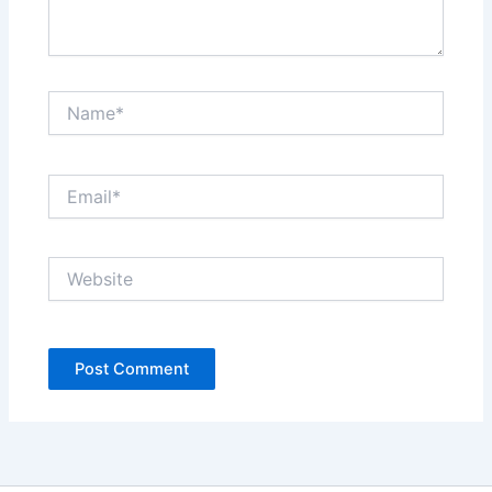
Name*
Email*
Website