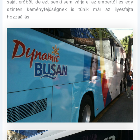
saját erőből, de ezt senki sem várja el az embertől és egy
szinten keményfejűségnek is tűnik már az ilyesfajta
hozzáállás.