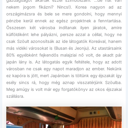
gazdagságot akarták ezzel szimbolizálni. …de hát van
nekem jogom fikázni? Nincs!). Korea nagyon ad az
országimázsra és bele se mere gondolni, hogy mennyi
pénzbe kerül ennek az egész projektnek a fenntartása.
Összesen két városba indítanak ilyen járatok, amire
külföldiként lehe pályázni, persze azzal a céllal, hogy ne
csak Szöult azonosítsák az ide látogatók Koreával, hanem
más vidéki városokat is (Busan és Jeonju). Az utastársaink
80% egyébként fejkendős malajziai nő volt, de akadt pár
japán lány is. Az látogatás egyik feltétele, hogy az adott
városban ne csak egy napot maradjon az ember. Nekünk
ez kapóra is jött, mert Japánban is töltünk egy éjszakát így
esély sincs rá, hogy még aznap visszatérjünk Szöulba.
Meg amúgy is volt már egy forgatókönyv az okos éjszakai
szállásra.