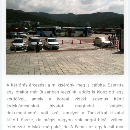
A két órás érkezést a mi kísérőnk meg is cáfolta. Szerinte
egy órakor már Busanban leszünk, addig is kiosztott egy
kérdőívet, amely a koreai vidéki turizmus iránti
érdeklődésünket hivatott megtudni. Hivatalos
dokumentumról volt szó, amelyet a Turisztikai Hivatal
állított össze, de mégis nagyon sok angol hibát véltem
fefedezni. A Male még oké, de A Femail az egy kicsit már