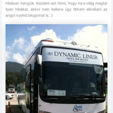
hibásan hangzik. Kezdem azt hinni, hogy ha a világ megtűr
ilyen hibákat, akkor nem kellene úgy félnem elindítani az
angol nyelvű blogomat is. :)