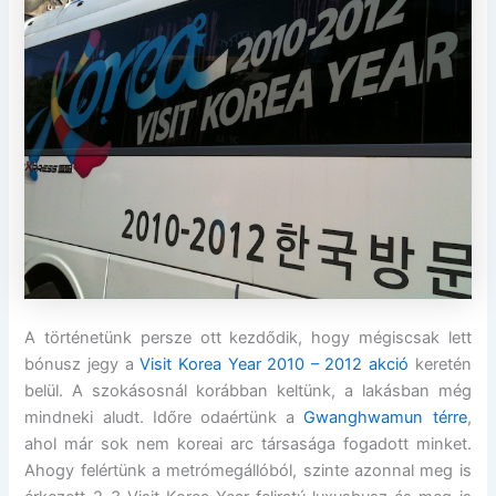
A történetünk persze ott kezdődik, hogy mégiscsak lett
bónusz jegy a
Visit Korea Year 2010 – 2012 akció
keretén
belül. A szokásosnál korábban keltünk, a lakásban még
mindneki aludt. Időre odaértünk a
Gwanghwamun térre
,
ahol már sok nem koreai arc társasága fogadott minket.
Ahogy felértünk a metrómegállóból, szinte azonnal meg is