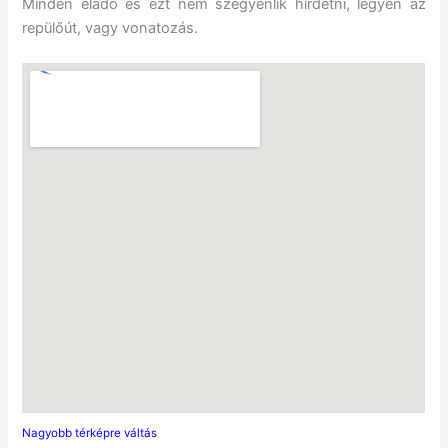
Minden eladó és ezt nem szégyenlik hirdetni, legyen az
repülőút, vagy vonatozás.
Nagyobb térképre váltás