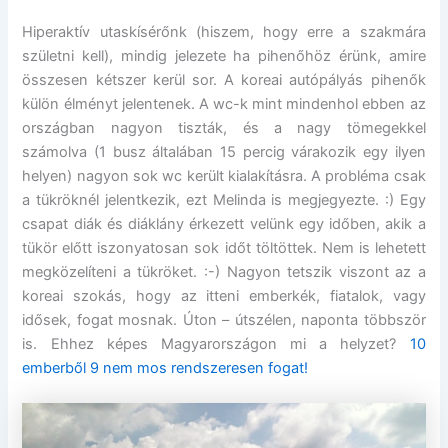
Hiperaktív utaskísérőnk (hiszem, hogy erre a szakmára
születni kell), mindig jelezete ha pihenőhöz érünk, amire
összesen kétszer kerül sor. A koreai autópályás pihenők
külön élményt jelentenek. A wc-k mint mindenhol ebben az
országban nagyon tiszták, és a nagy tömegekkel
számolva (1 busz általában 15 percig várakozik egy ilyen
helyen) nagyon sok wc került kialakításra. A probléma csak
a tükröknél jelentkezik, ezt Melinda is megjegyezte. :) Egy
csapat diák és diáklány érkezett velünk egy időben, akik a
tükör előtt iszonyatosan sok időt töltöttek. Nem is lehetett
megközelíteni a tükröket. :-) Nagyon tetszik viszont az a
koreai szokás, hogy az itteni emberkék, fiatalok, vagy
idősek, fogat mosnak. Úton – útszélen, naponta többször
is. Ehhez képes Magyarországon mi a helyzet?
10
emberből 9 nem mos rendszeresen fogat!