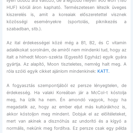
ilyen doboz ára változó, de a legtöbb helyen 900 won (180
HUF) körüli áron kapható. Természetesen létezik üveges
kiszerelés is, amit a koreaiak előszeretettel visznek
közösségi eseményekre (sportolás, piknikezés a
szabadban, stb.).
Az ital érdekességei közé még a B1, B2, és C vitamin
adalékokat sorolnám, de amiről nem mindenki tud, hogy az
italt a hírhedt Moon-szekta (Egyesítő Egyház) egyik gyára
gyártja. Az alapító, Moon tiszteletes, nemrég halt meg. A
róla szóló egyik cikket ajánlom mindenkinek:
KATT.
A fogyasztás szempontjából ez persze lényegtelen, de
érdekesség. Ha valaki Koreában jár a McCol-t kóstolja
meg, ha ízlik ha nem. Én amondó vagyok, hogy ha
megadatik az, hogy az ember eljut más kultúrákhoz is,
akkor kóstoljon meg mindent. Dobjuk el az előítéleteket,
mert van akinek a disznóhús az undorító és a kígyó a
normális, nekünk meg fordítva. Ez persze csak egy példa