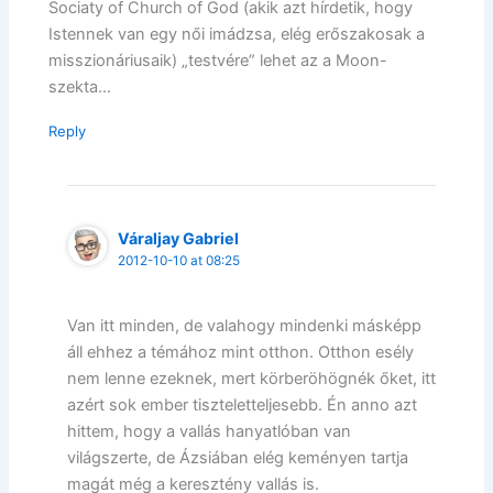
Sociaty of Church of God (akik azt hírdetik, hogy
Istennek van egy női imádzsa, elég erőszakosak a
misszionáriusaik) „testvére” lehet az a Moon-
szekta…
Reply
Váraljay Gabriel
2012-10-10 at 08:25
Van itt minden, de valahogy mindenki másképp
áll ehhez a témához mint otthon. Otthon esély
nem lenne ezeknek, mert körberöhögnék őket, itt
azért sok ember tiszteletteljesebb. Én anno azt
hittem, hogy a vallás hanyatlóban van
világszerte, de Ázsiában elég keményen tartja
magát még a keresztény vallás is.