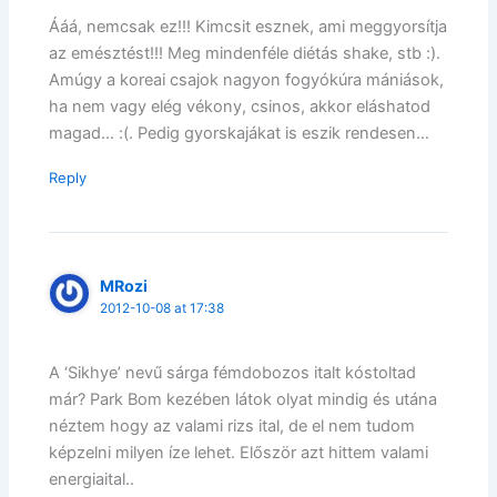
Ááá, nemcsak ez!!! Kimcsit esznek, ami meggyorsítja
az emésztést!!! Meg mindenféle diétás shake, stb :).
Amúgy a koreai csajok nagyon fogyókúra mániások,
ha nem vagy elég vékony, csinos, akkor eláshatod
magad… :(. Pedig gyorskajákat is eszik rendesen…
Reply
MRozi
2012-10-08 at 17:38
A ‘Sikhye’ nevű sárga fémdobozos italt kóstoltad
már? Park Bom kezében látok olyat mindig és utána
néztem hogy az valami rizs ital, de el nem tudom
képzelni milyen íze lehet. Először azt hittem valami
energiaital..