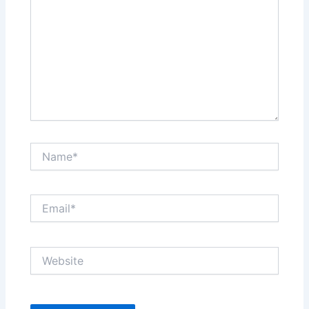
Name*
Email*
Website