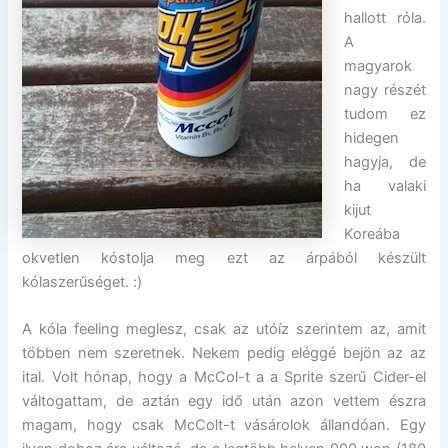
hallott róla.
A
magyarok
nagy részét
tudom ez
hidegen
hagyja, de
ha valaki
kijut
Koreába
okvetlen kóstolja meg ezt az árpából készült
kólaszerűséget. :)
A kóla feeling meglesz, csak az utóíz szerintem az, amit
többen nem szeretnek. Nekem pedig eléggé bejön az az
ital. Volt hónap, hogy a McCol-t a a Sprite szerű Cider-el
váltogattam, de aztán egy idő után azon vettem észra
magam, hogy csak McColt-t vásárolok állandóan. Egy