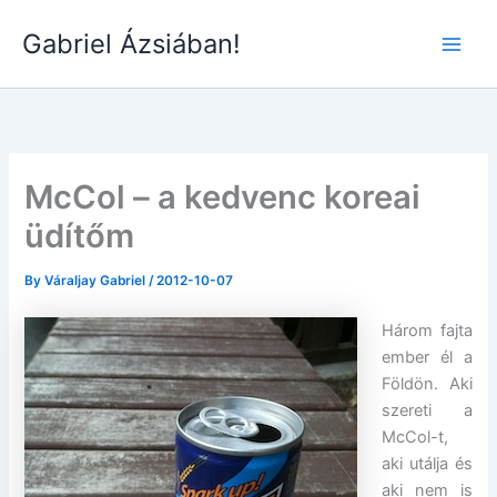
Skip
Gabriel Ázsiában!
to
Main
content
Men
McCol – a kedvenc koreai
üdítőm
By
Váraljay Gabriel
/
2012-10-07
Három fajta
ember él a
Földön. Aki
szereti a
McCol-t,
aki utálja és
aki nem is