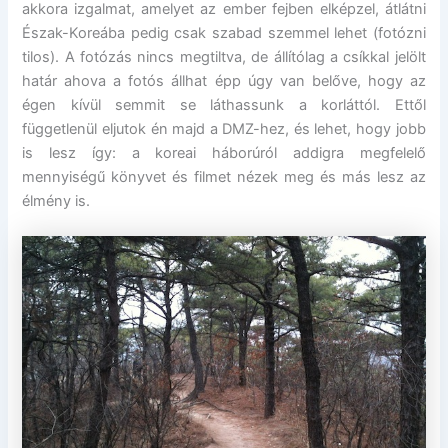
akkora izgalmat, amelyet az ember fejben elképzel, átlátni
Észak-Koreába pedig csak szabad szemmel lehet (fotózni
tilos). A fotózás nincs megtiltva, de állítólag a csíkkal jelölt
határ ahova a fotós állhat épp úgy van belőve, hogy az
égen kívül semmit se láthassunk a korláttól. Ettől
függetlenül eljutok én majd a DMZ-hez, és lehet, hogy jobb
is lesz így: a koreai háborúról addigra megfelelő
mennyiségű könyvet és filmet nézek meg és más lesz az
élmény is.