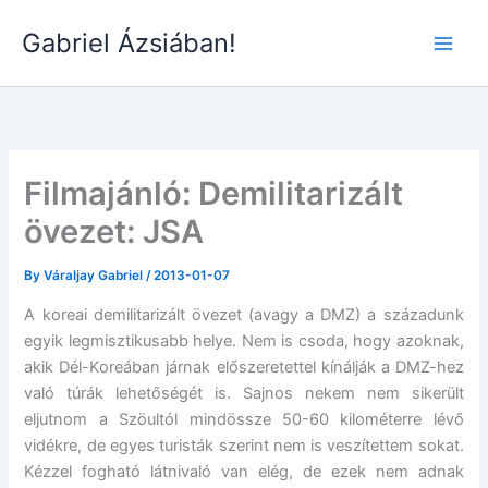
Skip
Gabriel Ázsiában!
to
Main
content
Men
Filmajánló: Demilitarizált
övezet: JSA
By
Váraljay Gabriel
/
2013-01-07
A koreai demilitarizált övezet (avagy a DMZ) a századunk
egyik legmisztikusabb helye. Nem is csoda, hogy azoknak,
akik Dél-Koreában járnak előszeretettel kínálják a DMZ-hez
való túrák lehetőségét is. Sajnos nekem nem sikerült
eljutnom a Szöultól mindössze 50-60 kilométerre lévő
vidékre, de egyes turisták szerint nem is veszítettem sokat.
Kézzel fogható látnivaló van elég, de ezek nem adnak