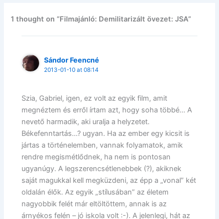
1 thought on “Filmajánló: Demilitarizált övezet: JSA”
Sándor Feencné
2013-01-10 at 08:14
Szia, Gabriel, igen, ez volt az egyik film, amit
megnéztem és erről írtam azt, hogy soha többé… A
nevető harmadik, aki uralja a helyzetet.
Békefenntartás…? ugyan. Ha az ember egy kicsit is
jártas a történelemben, vannak folyamatok, amik
rendre megismétlődnek, ha nem is pontosan
ugyanúgy. A legszerencsétlenebbek (?), akiknek
saját magukkal kell megküzdeni, az épp a „vonal” két
oldalán élők. Az egyik „stílusában” az életem
nagyobbik felét már eltöltöttem, annak is az
árnyékos felén – jó iskola volt :-). A jelenlegi, hát az