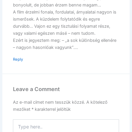
bonyolult, de jobban érzem benne magam…
A film érzelmi fonala, fordulatai, árnyalatai nagyon is
ismerősek. A küzdelem folytatódik és egyre
durvább… Vajon ez egy tisztulási folyamat része,
vagy valami egészen másé – nem tudom.
Ezért is jegyeztem meg: – „a sok különbség ellenére
– nagyon hasonlóak vagyunk”….
Reply
Leave a Comment
Az e-mail címet nem tesszük közzé.
A kötelező
mezőket
*
karakterrel jelöltük
Type
here..