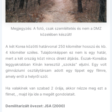
Megjegyzés: A fotó, csak szemléltetés és nem a DMZ
közelében készült!
A két Korea közötti határvonal 250 kilométer hosszú és kb.
4 kilométer széles. Tulajdonképpen ez nem is egy határ,
mert a két ország közt nincs direkt átjárás. Észak-Koreába
leggyakrabban Kínán keresztül „szokás” eljutni. Egy volt
gimnáziumi osztálytársam adott egy tippet egy filmre,
amely erről a helyről szól.
Ha valakinek van szabad 2 órája, akkor nézze meg ezt a
filmet, , majd írja ide a megélt gondolatait.
Demilitarizált övezet: JSA (2000)