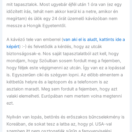
mit tapasztalok. Most ugyebár éjfél után 1 óra van (ez egy
időzített írás, tehát nem akkor kerül ki a netre, amikor én
megírtam) és ülök egy 24 órát üzemelő kávézóban nem
messze a Hongik Egyetemtől.
A kávézó tele van emberrel (
van aki el is aludt, kattints ide a
képért
) :-) és felvetődik a kérdés, hogy az utcák
biztonságosak-e. Nos saját tapasztalatból azt kell, hogy
mondjam, hogy Szöulban sosem fordult meg a fejemben,
hogy féljek este végigmenni az utcán. Így van ez a lopással
is. Egyszerűen ciki és szégyen lopni. Az előbb elmentem a
kétbetűs helyre és a laptopom és a telefonom is az
asztalon maradt. Meg sem fordult a fejemben, hogy azt
valaki elemelheti. Európában nem mertem volna megtenni
ezt.
Nyilván van lopás, betörés és erőszakos bűncselekmény is
Koreában, de sokat tesz a latba az, hogy pl. USA-val
szemben itt nem osztogatják sűrűn a fegyverviselési