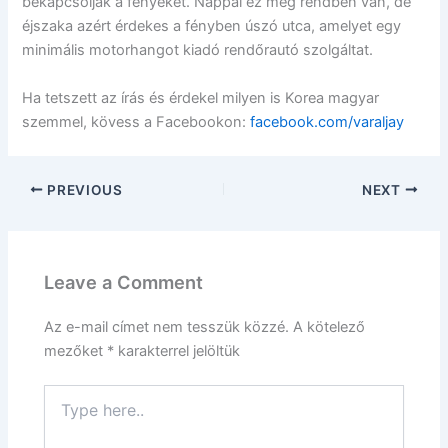
bekapcsolják a fényeket. Nappal ez még rendben van, de
éjszaka azért érdekes a fényben úszó utca, amelyet egy
minimális motorhangot kiadó rendőrautó szolgáltat.
Ha tetszett az írás és érdekel milyen is Korea magyar
szemmel, kövess a Facebookon:
facebook.com/varaljay
PREVIOUS
NEXT
Leave a Comment
Az e-mail címet nem tesszük közzé.
A kötelező
mezőket
*
karakterrel jelöltük
Type
here..