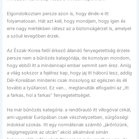
Elgondolkoztam persze azon is, hogy élnék-e itt
folyamatosan. Hát azt kell, hogy mondjam, hogy igen és
erre nagy mértékben rátesz az a biztonságérzet is, amelyet
a szöuli levegőben érzek.
Az Észak-Korea felől érkező állandó fenyegetettség érzete
persze nem a bűnözés kategóriája, de komolyan mondom,
hogy ebből itt a mindennapi ember semmit sem érez. Amíg
a világ sokszor a fejéhez kap, hogy jaj itt háború lesz, addig
Dél-Koreában mindenki csak mosolyog az egészen és éli
tovább a tyúXarost. Ez van… megtanulták elfogadni az „itt
a farkas, hol a farkas” fenyegetettséget.
Ha már bűnözés kategória: a rendőrautó itt villogóval cirkál,
ami ugyebár Európában csak vészhelyzetben, sürgősségi
indokkal szokás. Itt egy normálisnak számító „járőrözünk,
végigmegyünk az utcán” akció alkalmával simán