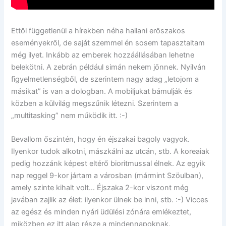
Ettől függetlenül a hírekben néha hallani erőszakos
eseményekről, de saját szemmel én sosem tapasztaltam
még ilyet. Inkább az emberek hozzáállásában lehetne
belekötni. A zebrán például simán nekem jönnek. Nyilván
figyelmetlenségből, de szerintem nagy adag „letojom a
másikat” is van a dologban. A mobiljukat bámulják és
közben a külvilág megszűnik létezni. Szerintem a
„multitasking” nem működik itt. :-)
Bevallom őszintén, hogy én éjszakai bagoly vagyok.
Ilyenkor tudok alkotni, mászkálni az utcán, stb. A koreaiak
pedig hozzánk képest eltérő bioritmussal élnek. Az egyik
nap reggel 9-kor jártam a városban (mármint Szöulban),
amely szinte kihalt volt… Éjszaka 2-kor viszont még
javában zajlik az élet: ilyenkor ülnek be inni, stb. :-) Vicces
az egész és minden nyári üdülési zónára emlékeztet,
miközben ez itt alap része a mindennapoknak.