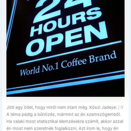
Jött egy ötlet, hogy miről nem írtam még. Köszi Jadeye. ;-)
A téma pedig a bűnözés, mármint az én szemszögemből.
Ha valaki most statisztikai elemzésekre számít, akkor azzal
én most nem szeretnék foglalkozni. Azt írom le, hogy én