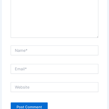
Name*
Email*
Website