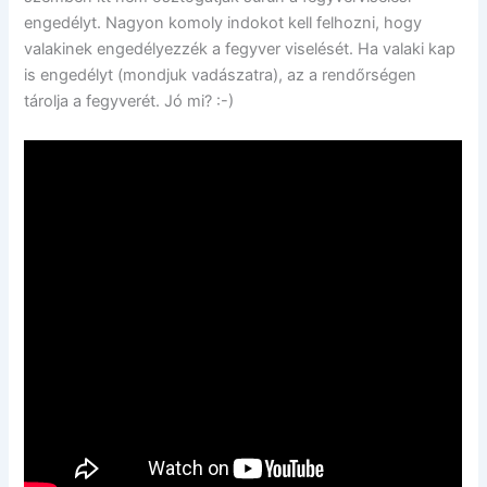
engedélyt. Nagyon komoly indokot kell felhozni, hogy
valakinek engedélyezzék a fegyver viselését. Ha valaki kap
is engedélyt (mondjuk vadászatra), az a rendőrségen
tárolja a fegyverét. Jó mi? :-)