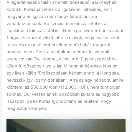
A legérdekesebb talán az eltelt időszakból a lakhelyhez
kötődik. Koreában létezik a „gosiwon” kifejezés, amit
magyarra én igazán nem tudok lefordítani, de
vonatkoztassunk el a szocis munkásszállótól és a
lepukkant diákszállástól is… Nos a gosiwon többé kevésbé
1 ágyas szobákat jelent, ahol a diákok, vagy családjuktól
távolabb dolgozó emberkék meghúzhatják magukat
hosszú távon. Ezek a szobák mindennel fel vannak
szerelve: van TV, internet, klíma, stb. Egyes szobákhoz
külön fürdőszoba / wc is jár. Minden ár kérdése. Nos én
egy ilyen külön fürdőszobásan kértem anno, a Hongdae,
nevezzük így „party-zónában”. Arra az egy hónapra, amire
kijöttem, az 550.000 won (113.000 HUF), nem tűnt olyan
soknak. Ok, Pesten ennél olcsóbban laktam és nagyobb
lakásban, de ez Korea (gondoltam) és örültem, hogy
megúsztam ennyiből.