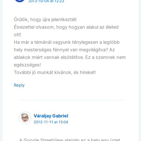
2013-10-04 at 12:23
Örülök, hogy újra jelentkeztél!
Élvezettel olvasom, hogy hogyan alakul az életed
ott!
Ha már a témánál vagyunk ténylegesen a legtöbb
hely mesterséges fénnyel van megvilágítva? Az
ablakok miért vannak elsötétítve. Ez a szemnek nem
egészséges!
További jó munkát kívánok, és híreket!
Reply
Váraljay Gabriel
2013-11-11 at 15:04
A Google StreetView alapján ez a hely egy üzlet