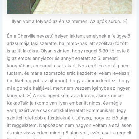
Ilyen volt a folyosó az én szintemen. Az ajtók sűrűn. :-)
Én a Cherville nevzetű helyen laktam, amelynek a felügyelő
adzsumája (aki szerette, ha immo-nak lett szólítva) főzött
is az itt lakókra. Olyan szinten, hogy reggel 6:30-tól este 8-
ig az ember annyiszor és annyit ehetett az 5. emeleti
konyhában, amennyit csak akart. Nos erről én sokáig nem
tudtam, és már a szomszéd srác kezdett el velem levelezni
(cetliket hagyott az ajtómon), hogy az immo kérdezi, hogy
mi a gond a kajájával, mert nem veszem igénybe az ingyen
konyhát. :-) A srác egyébként az a koreai, akinek nincs
KakaoTalk-ja (komolyan ilyen ember itt nincs, és mégis
van), ezért vele csak cetlikkel lehetett kommunikálni (egy
szinttel fejlettebb a füstjeleknél). Lényeg, hogy ez idő után
itt reggeliztem. Napközben nem nagyon voltam a szálláson
és mire visszaértem mindig 8 után volt, ezért csak a reggeli