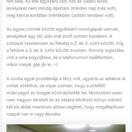
fért bele. Az étel egyszerű volt: rizs és valami leves,
amelyeket nem mindig díjaztam (minden nap más volt),
meg kimcsi korlátlan mértékben (utóbbi rendben volt).
Az egyes szintek között egyébként mosógépek vannak,
amelyeket egy idő után már profi szinten kezeltem. A
színeset (esetemben ez fekete) a 2. és 3. szint között, míg
a fehéret a 3. és 4. szint között mostam. Komoly logisztika
volt a ruha begyűjtése, de a telefonomon beállítottam,
mikor melyik gép jár le. :-)
A szoba egyik problémája a fény volt, ugyanis az ablakok el
voltak sötétítve, de olyan szinten, hogy a sötétítő
műanyagot az üvegek közé építették be. Módosítani ezen
nem nagyon lehetett és az oldalra eltolható könyv méretű
két kis ablak maximum abban segített, hogy megállapítsam
nappal van-e vagy éjszaka.