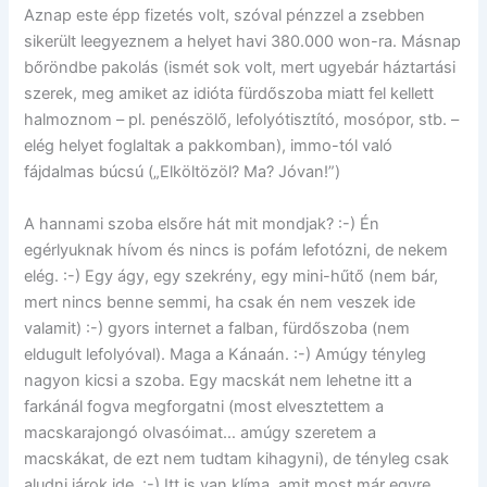
Aznap este épp fizetés volt, szóval pénzzel a zsebben
sikerült leegyeznem a helyet havi 380.000 won-ra. Másnap
bőröndbe pakolás (ismét sok volt, mert ugyebár háztartási
szerek, meg amiket az idióta fürdőszoba miatt fel kellett
halmoznom – pl. penészölő, lefolyótisztító, mosópor, stb. –
elég helyet foglaltak a pakkomban), immo-tól való
fájdalmas búcsú („Elköltözöl? Ma? Jóvan!”)
A hannami szoba elsőre hát mit mondjak? :-) Én
egérlyuknak hívom és nincs is pofám lefotózni, de nekem
elég. :-) Egy ágy, egy szekrény, egy mini-hűtő (nem bár,
mert nincs benne semmi, ha csak én nem veszek ide
valamit) :-) gyors internet a falban, fürdőszoba (nem
eldugult lefolyóval). Maga a Kánaán. :-) Amúgy tényleg
nagyon kicsi a szoba. Egy macskát nem lehetne itt a
farkánál fogva megforgatni (most elvesztettem a
macskarajongó olvasóimat… amúgy szeretem a
macskákat, de ezt nem tudtam kihagyni), de tényleg csak
aludni járok ide. :-) Itt is van klíma, amit most már egyre