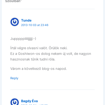
Szöulban”
Tunde
2013-10-03 at 23:46
Jupppppiiiiijjjjjj:-)
Írtál végre olvasni valót. Örülök neki.
Ez a Goshiwon-os dolog nekem új volt, de nagyon
hasznosnak tűnik tudni róla.
Várom a következő blog-os napod.
Reply
Bagdy Éva