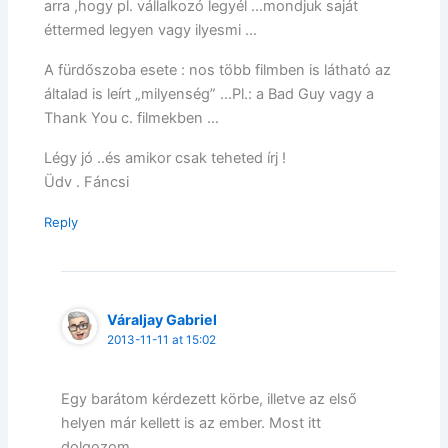
arra ,hogy pl. vállalkozó legyél …mondjuk saját
éttermed legyen vagy ilyesmi …
A fürdőszoba esete : nos több filmben is látható az
általad is leírt „milyenség” …Pl.: a Bad Guy vagy a
Thank You c. filmekben …
Légy jó ..és amikor csak teheted írj !
Üdv . Fáncsi
Reply
Váraljay Gabriel
2013-11-11 at 15:02
Egy barátom kérdezett körbe, illetve az első
helyen már kellett is az ember. Most itt
dolgozom.