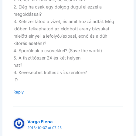
2. Elég ha csak egy dolgog dugul el ezzel a
megoldással?
3. Kétszer látod a vízet, és amit hozzá adtál. Még
időben felkaphatod az eldobott arany bizsukat
mielőtt elnyeli a lefolyó.(expasi, exnő és a düh
kitörés esetén)?
4. Sporólnak a csövekkel? (Save the world)
5. A tisztítószer 2X és két helyen
hat?
6. Kevesebbet költesz vízszerelőre?
:D
Reply
Varga Elena
2013-10-07 at 07:25