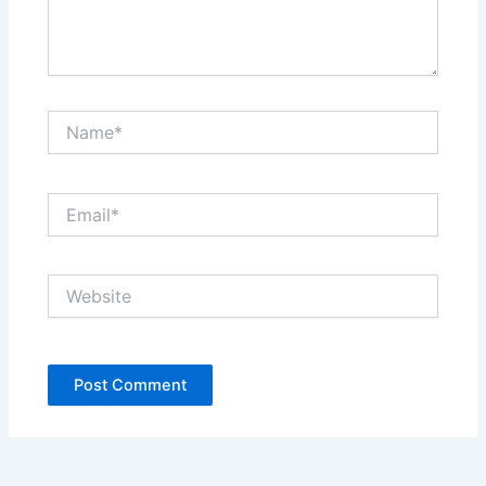
Name*
Email*
Website