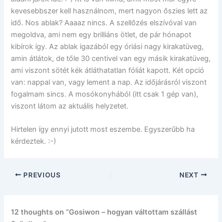
kevesebbszer kell használnom, mert nagyon őszies lett az
idő. Nos ablak? Aaaaz nincs. A szellőzés elszívóval van
megoldva, ami nem egy brilliáns ötlet, de pár hónapot
kibírok így. Az ablak igazából egy óriási nagy kirakatüveg,
amin átlátok, de tőle 30 centivel van egy másik kirakatüveg,
ami viszont sötét kék átláthatatlan fóliát kapott. Két opció
van: nappal van, vagy lement a nap. Az időjárásról viszont
fogalmam sincs. A mosókonyhából (itt csak 1 gép van),
viszont látom az aktuális helyzetet.
Hirtelen így ennyi jutott most eszembe. Egyszerűbb ha
kérdeztek. :-)
PREVIOUS
NEXT
12 thoughts on “Gosiwon – hogyan váltottam szállást