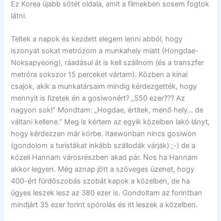
Ez Korea újabb sötét oldala, amit a filmekben sosem fogtok
látni.
Teltek a napok és kezdett elegem lenni abból, hogy
iszonyat sokat metrózom a munkahely miatt (Hongdae-
Noksapyeong), ráadásul át is kell szállnom (és a transzfer
metróra sokszor 15 perceket vártam). Közben a kínai
csajok, akik a munkatársaim mindig kérdezgették, hogy
mennyit is fizetek én a gosiwonért? „550 ezer??? Az
nagyon sok!” Mondtam: „Hogdae, értitek, menő hely… de
váltani kellene.” Meg is kértem az egyik közelben lakó lányt,
hogy kérdezzen már körbe. Itaewonban nincs gosiwon
(gondolom a turistákat inkább szállodák várják) ;-) de a
közeli Hannam városrészben akad pár. Nos ha Hannam
akkor legyen. Még aznap jött a szöveges üzenet, hogy
400-ért fürdőszobás szobát kapok a közelben, de ha
ügyes leszek lesz az 380 ezer is. Gondoltam az forintban
mindjárt 35 ezer forint spórolás és itt leszek a közelben.