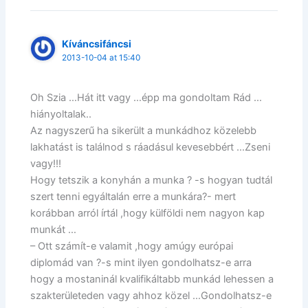
Kíváncsifáncsi
2013-10-04 at 15:40
Oh Szia …Hát itt vagy …épp ma gondoltam Rád …
hiányoltalak..
Az nagyszerű ha sikerült a munkádhoz közelebb
lakhatást is találnod s ráadásul kevesebbért …Zseni
vagy!!!
Hogy tetszik a konyhán a munka ? -s hogyan tudtál
szert tenni egyáltalán erre a munkára?- mert
korábban arról írtál ,hogy külföldi nem nagyon kap
munkát …
– Ott számít-e valamit ,hogy amúgy európai
diplomád van ?-s mint ilyen gondolhatsz-e arra
hogy a mostaninál kvalifikáltabb munkád lehessen a
szakterületeden vagy ahhoz közel …Gondolhatsz-e