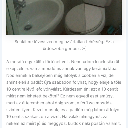
Senkit ne tévesszen meg az ártatlan fehérség. Ez a
fürdőszoba gonosz. :-)
A mosdó egy külön történet volt. Nem tudom kinek sikerül
elképzelnie: van a mosdó és annak van egy kerámia lába.
Nos ennek a belsejében még lefolyik a csőben a víz, de
amint eléri a padlót újra szabadon folyhat, hogy elérje a tőle
10 centire lévő lefolyónyílást. Kérdezem én: azt a 10 centit
miért nem lehetett bekötni? Ez nem egyedi eset amúgy,
mert az étteremben ahol dolgozom, a férfi wc mosdója
szintén ilyen. Kezet mosok, és a padlón még látom átfolyni
10 centis szakaszon a vizet. Ha valaki elmagyarázza
nekem ez miért jó és meggyőz, küldök neki postán valamit.