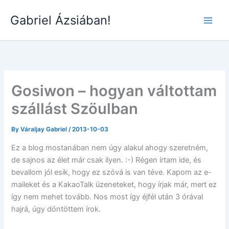
Skip
Gabriel Ázsiában!
to
Main
content
Men
Gosiwon – hogyan váltottam
szállást Szöulban
By
Váraljay Gabriel
/
2013-10-03
Ez a blog mostanában nem úgy alakul ahogy szeretném,
de sajnos az élet már csak ilyen. :-) Régen írtam ide, és
bevallom jól esik, hogy ez szóvá is van téve. Kapom az e-
maileket és a KakaoTalk üzeneteket, hogy írjak már, mert ez
így nem mehet tovább. Nos most így éjfél után 3 órával
hajrá, úgy döntöttem írok.