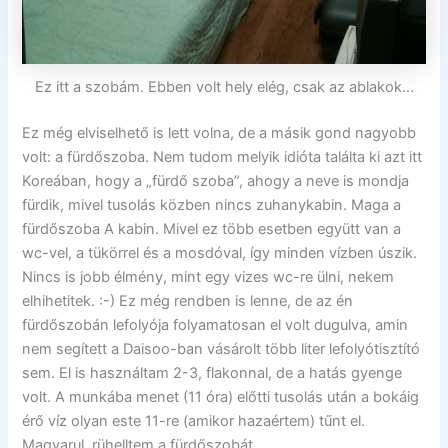
Ez itt a szobám. Ebben volt hely elég, csak az ablakok…
Ez még elviselhető is lett volna, de a másik gond nagyobb
volt: a fürdőszoba. Nem tudom melyik idióta találta ki azt itt
Koreában, hogy a „fürdő szoba”, ahogy a neve is mondja
fürdik, mivel tusolás közben nincs zuhanykabin. Maga a
fürdőszoba A kabin. Mivel ez több esetben együtt van a
wc-vel, a tükörrel és a mosdóval, így minden vízben úszik.
Nincs is jobb élmény, mint egy vizes wc-re ülni, nekem
elhihetitek. :-) Ez még rendben is lenne, de az én
fürdőszobán lefolyója folyamatosan el volt dugulva, amin
nem segített a Daisoo-ban vásárolt több liter lefolyótisztító
sem. El is használtam 2-3, flakonnal, de a hatás gyenge
volt. A munkába menet (11 óra) előtti tusolás után a bokáig
érő víz olyan este 11-re (amikor hazaértem) tűnt el.
Magyarul, rühelltem a fürdőszobát.