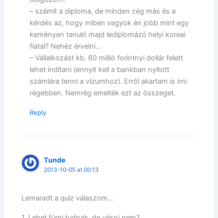
– számít a diploma, de minden cég más és a
kérdés az, hogy miben vagyok én jobb mint egy
keményen tanuló majd lediplomázó helyi koreai
fiatal? Nehéz érvelni…
– Vállalkozást kb. 60 millió forintnyi dollár felett
lehet indítani (ennyit kell a bankban nyitott
számlára tenni a vízumhoz). Erről akartam is írni
régebben. Nemrég emelték ezt az összeget.
Reply
Tunde
2013-10-05 at 00:13
Lemaradt a quiz válaszom…
1. Lehet fúrni tudnak, de vésni nem?