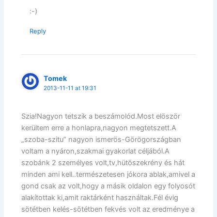
:-)
Reply
Tomek
2013-11-11 at 19:31
Szia!Nagyon tetszik a beszámolód.Most elöször
kerültem erre a honlapra,nagyon megtetszett.A
„szoba-szitu” nagyon ismerös-Görögországban
voltam a nyáron,szakmai gyakorlat céljából.A
szobánk 2 személyes volt,tv,hütöszekrény és hát
minden ami kell..természetesen jókora ablak,amivel a
gond csak az volt,hogy a másik oldalon egy folyosót
alakítottak ki,amit raktárként használtak.Fél évig
sötétben kelés-sötétben fekvés volt az eredménye a