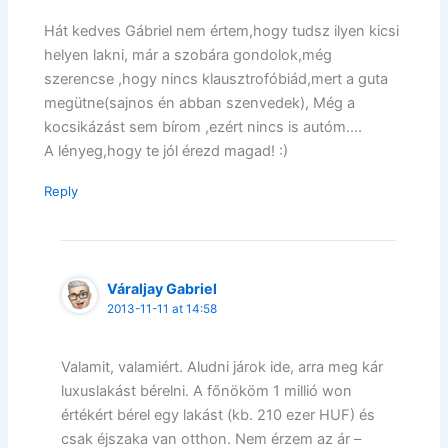
Hát kedves Gábriel nem értem,hogy tudsz ilyen kicsi
helyen lakni, már a szobára gondolok,még
szerencse ,hogy nincs klausztrofóbiád,mert a guta
megütne(sajnos én abban szenvedek), Még a
kocsikázást sem bírom ,ezért nincs is autóm….
A lényeg,hogy te jól érezd magad! :)
Reply
Váraljay Gabriel
2013-11-11 at 14:58
Valamit, valamiért. Aludni járok ide, arra meg kár
luxuslakást bérelni. A főnököm 1 millió won
értékért bérel egy lakást (kb. 210 ezer HUF) és
csak éjszaka van otthon. Nem érzem az ár –