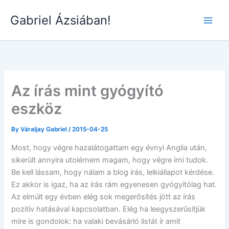
Skip
Gabriel Ázsiában!
to
Main
content
Men
Az írás mint gyógyító
eszköz
By
Váraljay Gabriel
/
2015-04-25
Most, hogy végre hazalátogattam egy évnyi Anglia után,
sikerült annyira utolérnem magam, hogy végre írni tudok.
Be kell lássam, hogy nálam a blog írás, lelkiállapot kérdése.
Ez akkor is igaz, ha az írás rám egyenesen gyógyítólag hat.
Az elmúlt egy évben elég sok megerősítés jött az írás
pozitív hatásával kapcsolatban. Elég ha leegyszerűsítjük
mire is gondolok: ha valaki bevásárló listát ír amit