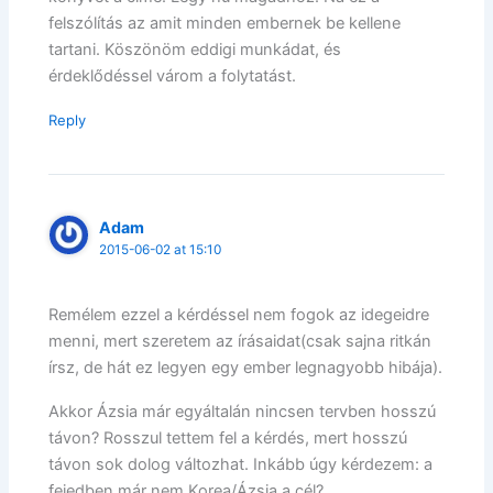
felszólítás az amit minden embernek be kellene
tartani. Köszönöm eddigi munkádat, és
érdeklődéssel várom a folytatást.
Reply
Adam
2015-06-02 at 15:10
Remélem ezzel a kérdéssel nem fogok az idegeidre
menni, mert szeretem az írásaidat(csak sajna ritkán
írsz, de hát ez legyen egy ember legnagyobb hibája).
Akkor Ázsia már egyáltalán nincsen tervben hosszú
távon? Rosszul tettem fel a kérdés, mert hosszú
távon sok dolog változhat. Inkább úgy kérdezem: a
fejedben már nem Korea/Ázsia a cél?