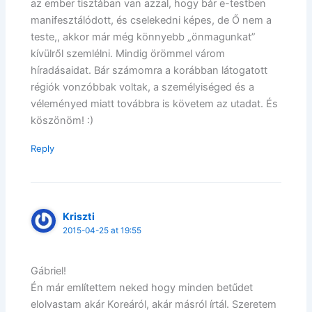
az ember tisztában van azzal, hogy bár e-testben
manifesztálódott, és cselekedni képes, de Ő nem a
teste,, akkor már még könnyebb „önmagunkat”
kívülről szemlélni. Mindig örömmel várom
híradásaidat. Bár számomra a korábban látogatott
régiók vonzóbbak voltak, a személyiséged és a
véleményed miatt továbbra is követem az utadat. És
köszönöm! :)
Reply
Kriszti
2015-04-25 at 19:55
Gábriel!
Én már említettem neked hogy minden betűdet
elolvastam akár Koreáról, akár másról írtál. Szeretem