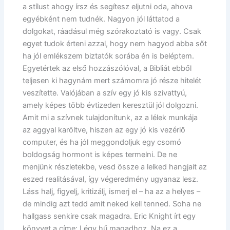
a stílust ahogy írsz és segítesz eljutni oda, ahova
egyébként nem tudnék. Nagyon jól láttatod a
dolgokat, ráadásul még szórakoztató is vagy. Csak
egyet tudok érteni azzal, hogy nem hagyod abba sőt
ha jól emlékszem biztatók sorába én is beléptem.
Egyetértek az első hozzászólóval, a Bibliát ebből
teljesen ki hagynám mert számomra jó része hitelét
veszítette. Valójában a szív egy jó kis szivattyú,
amely képes több évtizeden keresztül jól dolgozni.
Amit mi a szívnek tulajdonítunk, az a lélek munkája
az aggyal karöltve, hiszen az egy jó kis vezérlő
computer, és ha jól meggondoljuk egy csomó
boldogság hormont is képes termelni. De ne
menjünk részletekbe, vesd össze a lelked hangjait az
eszed realitásával, így végeredmény ugyanaz lesz.
Láss halj, figyelj, kritizálj, ismerj el – ha az a helyes –
de mindig azt tedd amit neked kell tenned. Soha ne
hallgass senkire csak magadra. Eric Knight írt egy
könyvet a címe: Légy hű magadhoz. Na ez a