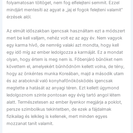
folyamatosan töltöget, nem fog elfelejteni semmit. Ezzel
mindjárt mentesíti az agyat a „jaj el fogok felejteni valamit”
érzések alól.
Az elmúlt időszakban igencsak használtam ezt a módszert
mert be kell valljam, nehéz volt ez az agy év. Nem vagyok
egy karma hívő, de nemrég valaki azt mondta, hogy kell
egy idő míg az ember ledolgozza a karmáját. Ez a mondat
olyan, hogy értem is meg nem is. Főbenjáró bűnöket nem
követtem el, amelyekért bűnhődnöm kellett volna, de tény,
hogy az önkéntes munka Koreában, majd a második utam
és az araboknál való konyhafőnökösködés igencsak
megtette a hatását az anyagi téren. Ezt kellett úgymond
ledolgoznom szinte pontosan egy évig tartó angol létem
alatt. Természetesen az ember ilyenkor megjárja a poklot,
persze szimbolikus tekintetben, de ezek a fájdalmak
fizikailag és lelkileg is kellenek, mert minden egyes
mozzanat tanít valamit.