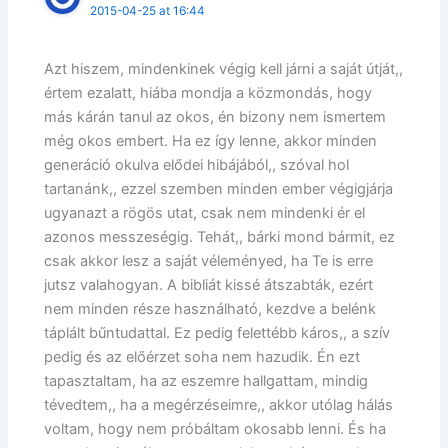
2015-04-25 at 16:44
Azt hiszem, mindenkinek végig kell járni a saját útját,,
értem ezalatt, hiába mondja a közmondás, hogy
más kárán tanul az okos, én bizony nem ismertem
még okos embert. Ha ez így lenne, akkor minden
generáció okulva elődei hibájából,, szóval hol
tartanánk,, ezzel szemben minden ember végigjárja
ugyanazt a rögös utat, csak nem mindenki ér el
azonos messzeségig. Tehát,, bárki mond bármit, ez
csak akkor lesz a saját véleményed, ha Te is erre
jutsz valahogyan. A bibliát kissé átszabták, ezért
nem minden része használható, kezdve a belénk
táplált bűntudattal. Ez pedig felettébb káros,, a szív
pedig és az előérzet soha nem hazudik. Én ezt
tapasztaltam, ha az eszemre hallgattam, mindig
tévedtem,, ha a megérzéseimre,, akkor utólag hálás
voltam, hogy nem próbáltam okosabb lenni. És ha