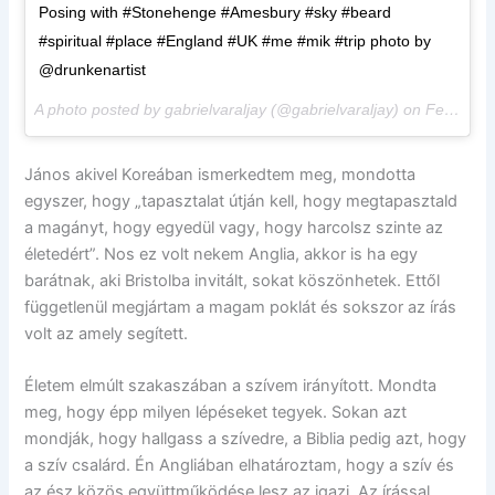
Posing with #Stonehenge #Amesbury #sky #beard
#spiritual #place #England #UK #me #mik #trip photo by
@drunkenartist
A photo posted by gabrielvaraljay (@gabrielvaraljay) on
Feb 8, 2015 at 4:57am PST
János akivel Koreában ismerkedtem meg, mondotta
egyszer, hogy „tapasztalat útján kell, hogy megtapasztald
a magányt, hogy egyedül vagy, hogy harcolsz szinte az
életedért”. Nos ez volt nekem Anglia, akkor is ha egy
barátnak, aki Bristolba invitált, sokat köszönhetek. Ettől
függetlenül megjártam a magam poklát és sokszor az írás
volt az amely segített.
Életem elmúlt szakaszában a szívem irányított. Mondta
meg, hogy épp milyen lépéseket tegyek. Sokan azt
mondják, hogy hallgass a szívedre, a Biblia pedig azt, hogy
a szív csalárd. Én Angliában elhatároztam, hogy a szív és
az ész közös együttműködése lesz az igazi. Az írással