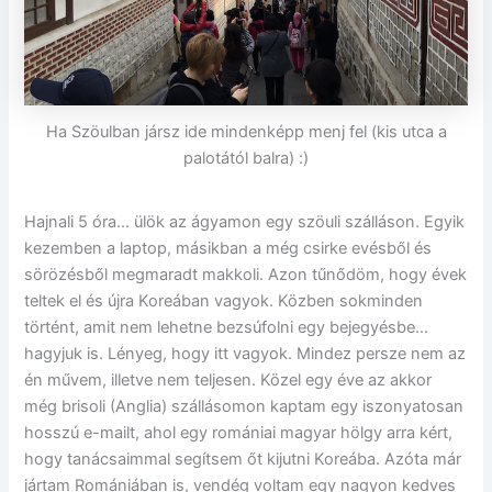
Ha Szöulban jársz ide mindenképp menj fel (kis utca a
palotától balra) :)
Hajnali 5 óra… ülök az ágyamon egy szöuli szálláson. Egyik
kezemben a laptop, másikban a még csirke evésből és
sörözésből megmaradt makkoli. Azon tűnődöm, hogy évek
teltek el és újra Koreában vagyok. Közben sokminden
történt, amit nem lehetne bezsúfolni egy bejegyésbe…
hagyjuk is. Lényeg, hogy itt vagyok. Mindez persze nem az
én művem, illetve nem teljesen. Közel egy éve az akkor
még brisoli (Anglia) szállásomon kaptam egy iszonyatosan
hosszú e-mailt, ahol egy romániai magyar hölgy arra kért,
hogy tanácsaimmal segítsem őt kijutni Koreába. Azóta már
jártam Romániában is, vendég voltam egy nagyon kedves