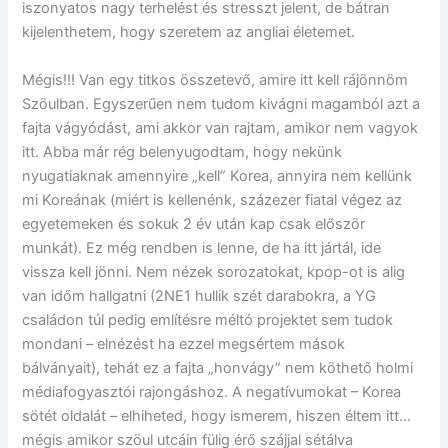
iszonyatos nagy terhelést és stresszt jelent, de bátran
kijelenthetem, hogy szeretem az angliai életemet.
Mégis!!! Van egy titkos összetevő, amire itt kell rájönnöm
Szöulban. Egyszerűen nem tudom kivágni magamból azt a
fajta vágyódást, ami akkor van rajtam, amikor nem vagyok
itt. Abba már rég belenyugodtam, hogy nekünk
nyugatiaknak amennyire „kell” Korea, annyira nem kellünk
mi Koreának (miért is kellenénk, százezer fiatal végez az
egyetemeken és sokuk 2 év után kap csak először
munkát). Ez még rendben is lenne, de ha itt jártál, ide
vissza kell jönni. Nem nézek sorozatokat, kpop-ot is alig
van időm hallgatni (2NE1 hullik szét darabokra, a YG
családon túl pedig említésre méltó projektet sem tudok
mondani – elnézést ha ezzel megsértem mások
bálványait), tehát ez a fajta „honvágy” nem köthető holmi
médiafogyasztói rajongáshoz. A negatívumokat – Korea
sötét oldalát – elhiheted, hogy ismerem, hiszen éltem itt…
mégis amikor szöul utcáin fülig érő szájjal sétálva