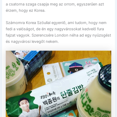
a csatorna szaga csapja meg az orrom, egyszerűen azt
érzem, hogy ez Korea.
Számomra Korea Szöullal egyenlő, ami tudom, hogy nem
fedi a valóságot, de én egy nagyvárosokat kedvelő fura
fajzat vagyok. Szerencsére London néha ad egy nyüzsgést
és nagyvárosi levegőt nekem.