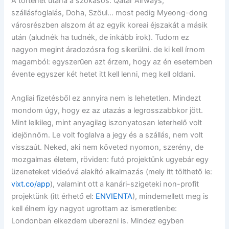
A történet utána a szokásos: Qatar Airways,
szállásfoglalás, Doha, Szöul… most pedig Myeong-dong
városrészben alszom át az egyik koreai éjszakát a másik
után (aludnék ha tudnék, de inkább írok). Tudom ez
nagyon megint áradozósra fog sikerülni. de ki kell írnom
magamból: egyszerűen azt érzem, hogy az én esetemben
évente egyszer két hetet itt kell lenni, meg kell oldani.
Angliai fizetésből ez annyira nem is lehetetlen. Mindezt
mondom úgy, hogy ez az utazás a legrosszabbkor jött.
Mint lelkileg, mint anyagilag iszonyatosan leterhelő volt
idejönnöm. Le volt foglalva a jegy és a szállás, nem volt
visszaút. Neked, aki nem követed nyomon, szerény, de
mozgalmas életem, röviden: futó projektünk ugyebár egy
üzeneteket videóvá alakító alkalmazás (mely itt tölthető le:
vixt.co/app
), valamint ott a kanári-szigeteki non-profit
projektünk (itt érhető el:
ENVIENTA
), mindemellett meg is
kell élnem így nagyot ugrottam az ismeretlenbe:
Londonban elkezdem uberezni is. Mindez egyben