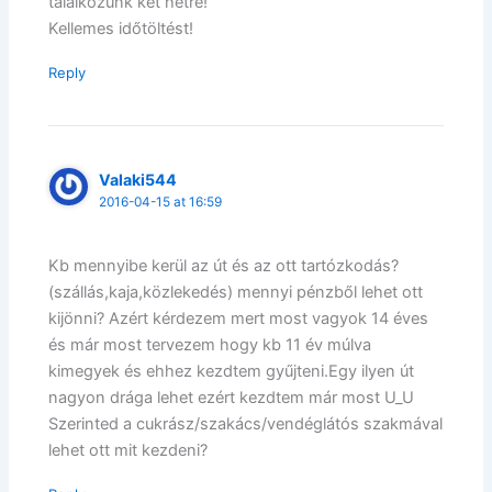
találkozunk két hétre!
Kellemes időtöltést!
Reply
Valaki544
2016-04-15 at 16:59
Kb mennyibe kerül az út és az ott tartózkodás?
(szállás,kaja,közlekedés) mennyi pénzből lehet ott
kijönni? Azért kérdezem mert most vagyok 14 éves
és már most tervezem hogy kb 11 év múlva
kimegyek és ehhez kezdtem gyűjteni.Egy ilyen út
nagyon drága lehet ezért kezdtem már most U_U
Szerinted a cukrász/szakács/vendéglátós szakmával
lehet ott mit kezdeni?