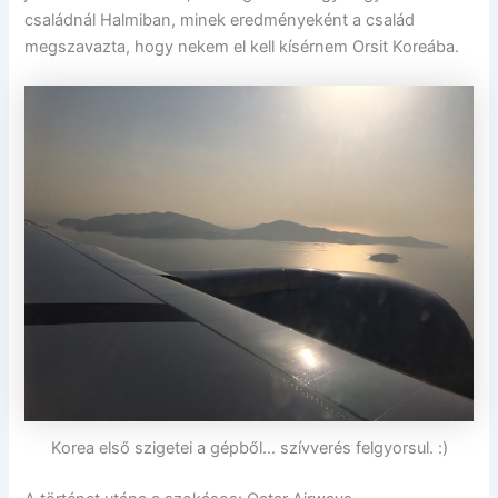
családnál Halmiban, minek eredményeként a család
megszavazta, hogy nekem el kell kísérnem Orsit Koreába.
Korea első szigetei a gépből… szívverés felgyorsul. :)