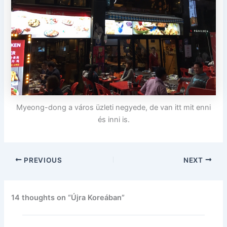
Myeong-dong a város üzleti negyede, de van itt mit enni
és inni is.
PREVIOUS
NEXT
14 thoughts on “Újra Koreában”