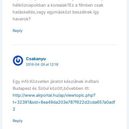
hétköznapokban a koreaiak?Ez a filmben csak
hatáskeltés,vagy egymásközt beszélnek így
haverok?
Reply
Csakanyu
2016-04-26 at 12:18
Egy infó:Közvetlen járatot készülnek indítani
Budapest és Szöul között,bővebben itt:
http://www.airportal.hu/ap/viewtopic.php?
t=32391&sid=8ea49da203e787f622d2cda657a0adf
2
Reply