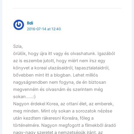
Ildi
2016-07-14 at 12:40
Szia,
örülök, hogy újra itt vagy és olvashatunk. Igazából
az is eszembe jutott, hogy miért nem írsz egy
könyvet a koreai utazásaidról, tapasztalataidról,
bővebben mint itt a blogban. Lehet milliós
nagyságrendben nem fogyna, de én biztosan
megvenném és olvasnám és szerintem még
sokan……:)
Nagyon érdekel Korea, az ottani élet, az emberek,
meg minden. Mint oly sokan a sorozatok nézése
után kezdtem rákeresni Koreára, főleg a
történelmére. Nagyon megfogott a filmekből áradó
nagy-nagy szeretet a nemzetségük iránt, az