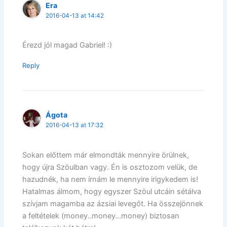
Era
2016-04-13 at 14:42
Érezd jól magad Gabriel! :)
Reply
Ágota
2016-04-13 at 17:32
Sokan előttem már elmondták mennyire örülnek,
hogy újra Szöulban vagy. Én is osztozom velük, de
hazudnék, ha nem írnám le mennyire irigykedem is!
Hatalmas álmom, hogy egyszer Szöul utcáin sétálva
szívjam magamba az ázsiai levegőt. Ha összejönnek
a feltételek (money..money…money) biztosan