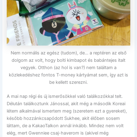
Nem normális az egész (tudom), de… a reptéren az első
dolgom az volt, hogy bolti kimbapot és babántejes italt
vegyek. Otthon (az hol is van?) nem találtam a
közlekedéshez fontos T-money kártyámat sem, így azt is
be kellett szerezni.
A mai nap régi és új ismerősökkel való találkozókkal telt.
Délután találkoztunk Jánossal, akit még a második Koreai
létem alkalmával ismertem meg (szeretem ezt a gyereket),
később hozzánkcsapódott Sukhee, akit élőben sosem
láttam, de a KakaoTalkon annál inkább. Mindez nem volt
elég, mert Gwenniee csaj-haverom is (akivel még