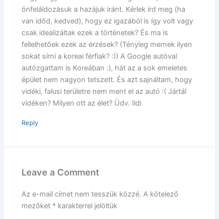
önfeláldozásuk a hazájuk iránt. Kérlek írd meg (ha
van időd, kedved), hogy ez igazából is így volt vagy
csak idealizáltak ezek a történetek? És ma is
fellelhetőek ezek az érzések? (Tényleg mernek ilyen
sokat sírni a koreai férfiak? :)) A Google autóval
autózgattam is Koreában :), hát az a sok emeletes
épület nem nagyon tetszett. És azt sajnáltam, hogy
vidéki, falusi területre nem ment el az autó :( Jártál
vidéken? Milyen ott az élet? Üdv. Ildi
Reply
Leave a Comment
Az e-mail címet nem tesszük közzé.
A kötelező
mezőket
*
karakterrel jelöltük