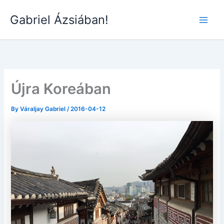
Skip
Gabriel Ázsiában!
to
Main
content
Men
Újra Koreában
By
Váraljay Gabriel
/
2016-04-12