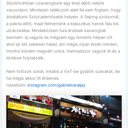
Stockholmban csavarogtunk egy éve) eljött velünk
vacsorázni. Mindezen talákozók alatt fel sem fogtam, hogy
átsétáltunk Szöul jelentősebb helyein. A Sejong szobornál,
a palota előtt, majd felmentünk a klasszikus hanok falu kis
utcácskáiba. Mindeközben fura érzések kavarogtak
bennem: új vagyok és mégsem egy ismerős helyen ott
ahol az idő sebesen halad, ám mégis olyan érzés minden,
mintha minden megvárt volna. Harmadszor vagyok itt és a
történet folytatódik.
Nem fotózok sokat, inkább a VixT-be gyűjtök szavakat, de
ha mégis akkor itt érdemes
nézelődni:
instagram.com/gabrielvaraljay