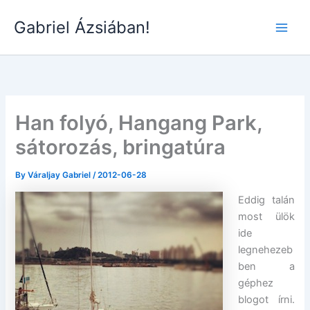
Skip
Gabriel Ázsiában!
to
Main
content
Men
Han folyó, Hangang Park,
sátorozás, bringatúra
By
Váraljay Gabriel
/
2012-06-28
Eddig talán
most ülök
ide
legnehezeb
ben a
géphez
blogot írni.