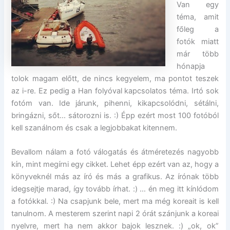
Van egy
téma, amit
főleg a
fotók miatt
már több
hónapja
tolok magam előtt, de nincs kegyelem, ma pontot teszek
az i-re. Ez pedig a Han folyóval kapcsolatos téma. Irtó sok
fotóm van. Ide járunk, pihenni, kikapcsolódni, sétálni,
bringázni, sőt… sátorozni is. :) Épp ezért most 100 fotóból
kell szanálnom és csak a legjobbakat kitennem.
Bevallom nálam a fotó válogatás és átméretezés nagyobb
kín, mint megírni egy cikket. Lehet épp ezért van az, hogy a
könyveknél más az író és más a grafikus. Az írónak több
idegsejtje marad, így tovább írhat. :) … én meg itt kínlódom
a fotókkal. :) Na csapjunk bele, mert ma még koreait is kell
tanulnom. A mesterem szerint napi 2 órát szánjunk a koreai
nyelvre, mert ha nem akkor bajok lesznek. :) „ok, ok”