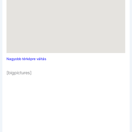
Nagyobb térképre váltás
[bigpictures]