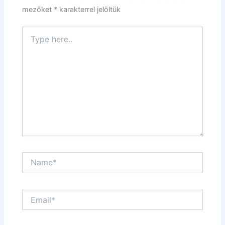
mezőket
*
karakterrel jelöltük
Type
here..
Name*
Email*