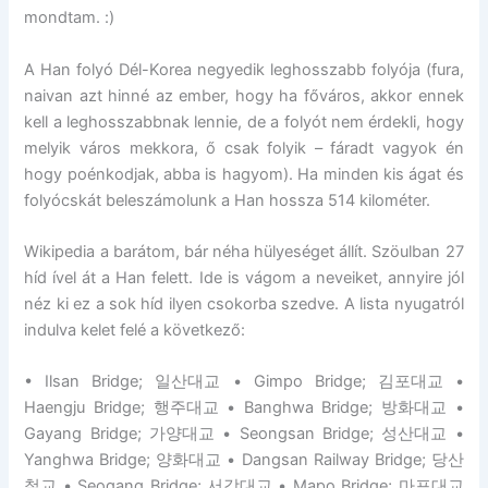
mondtam. :)
A Han folyó Dél-Korea negyedik leghosszabb folyója (fura,
naivan azt hinné az ember, hogy ha főváros, akkor ennek
kell a leghosszabbnak lennie, de a folyót nem érdekli, hogy
melyik város mekkora, ő csak folyik – fáradt vagyok én
hogy poénkodjak, abba is hagyom). Ha minden kis ágat és
folyócskát beleszámolunk a Han hossza 514 kilométer.
Wikipedia a barátom, bár néha hülyeséget állít. Szöulban 27
híd ível át a Han felett. Ide is vágom a neveiket, annyire jól
néz ki ez a sok híd ilyen csokorba szedve. A lista nyugatról
indulva kelet felé a következő:
• Ilsan Bridge; 일산대교 • Gimpo Bridge; 김포대교 •
Haengju Bridge; 행주대교 • Banghwa Bridge; 방화대교 •
Gayang Bridge; 가양대교 • Seongsan Bridge; 성산대교 •
Yanghwa Bridge; 양화대교 • Dangsan Railway Bridge; 당산
철교 • Seogang Bridge; 서강대교 • Mapo Bridge; 마포대교