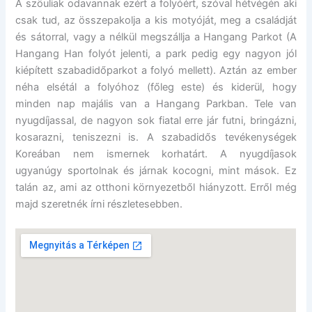
A szöuliak odavannak ezért a folyóért, szóval hétvégén aki
csak tud, az összepakolja a kis motyóját, meg a családját
és sátorral, vagy a nélkül megszállja a Hangang Parkot (A
Hangang Han folyót jelenti, a park pedig egy nagyon jól
kiépített szabadidőparkot a folyó mellett). Aztán az ember
néha elsétál a folyóhoz (főleg este) és kiderül, hogy
minden nap majális van a Hangang Parkban. Tele van
nyugdíjassal, de nagyon sok fiatal erre jár futni, bringázni,
kosarazni, teniszezni is. A szabadidős tevékenységek
Koreában nem ismernek korhatárt. A nyugdíjasok
ugyanúgy sportolnak és járnak kocogni, mint mások. Ez
talán az, ami az otthoni környezetből hiányzott. Erről még
majd szeretnék írni részletesebben.