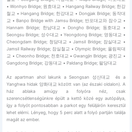
• Wonhyo Bridge; 원효대교 • Hangang Railway Bridge; 한강
철교 • Hangang Bridge; 한강대교 • Dongjak Bridge; 동작대
교 • Banpo Bridge with Jamsu Bridge; 반포대교와 잠수교 •
Hannam Bridge; 한남대교 • Dongho Bridge; 동호대교 •
Seongsu Bridge; 성수대교 • Yeongdong Bridge; 영동대교 •
Cheongdam Bridge; 청담대교 • Jamsil Bridge; 잠실대교 •
Jamsil Railway Bridge; 잠실철교 • Olympic Bridge; 올림픽대
교 • Cheonho Bridge; 천호대교 • Gwangjin Bridge; 광진교 •
Gangdong Bridge; 강동대교 • Paldang Bridge; 팔당대교
Az apartman ahol lakunk a Seongsan 성산대교 és a
Yanghwa hidak 양화대교 között van (az északi oldalon). A
ház ablaka amúgy a folyóra néz, csak
szerencsétlenségünkre épült a kettő közé egy autópálya,
így a folyót pontosabban a parkot egy felüljárón keresztül
lehet elérni. Lényeg, hogy 5 perc alatt a folyó partján találja
magát az ember.