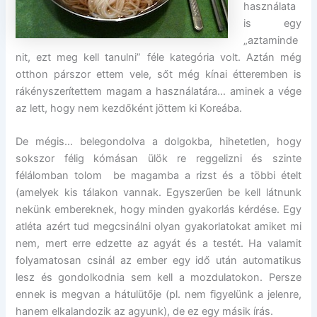
használata
is egy
„aztaminde
nit, ezt meg kell tanulni” féle kategória volt. Aztán még
otthon párszor ettem vele, sőt még kínai étteremben is
rákényszerítettem magam a használatára… aminek a vége
az lett, hogy nem kezdőként jöttem ki Koreába.
De mégis… belegondolva a dolgokba, hihetetlen, hogy
sokszor félig kómásan ülök re reggelizni és szinte
félálomban tolom be magamba a rizst és a többi ételt
(amelyek kis tálakon vannak. Egyszerűen be kell látnunk
nekünk embereknek, hogy minden gyakorlás kérdése. Egy
atléta azért tud megcsinálni olyan gyakorlatokat amiket mi
nem, mert erre edzette az agyát és a testét. Ha valamit
folyamatosan csinál az ember egy idő után automatikus
lesz és gondolkodnia sem kell a mozdulatokon. Persze
ennek is megvan a hátulütője (pl. nem figyelünk a jelenre,
hanem elkalandozik az agyunk), de ez egy másik írás.