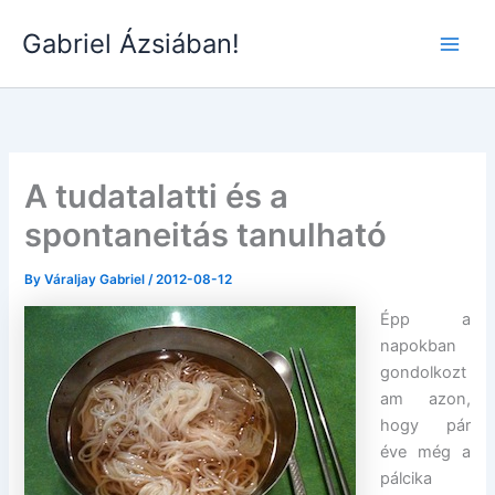
Skip
Gabriel Ázsiában!
to
Main
content
Men
A tudatalatti és a
spontaneitás tanulható
By
Váraljay Gabriel
/
2012-08-12
Épp a
napokban
gondolkozt
am azon,
hogy pár
éve még a
pálcika