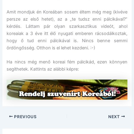
Amit mondjuk én Koreában sosem éltem még meg (kivéve
persze az első hetet), az a „te tudsz enni pálcikával?”
kérdés. Láttam pár olyan szarkasztikus videót, ahol
koreaiak a 3 éve itt élő nyugati emberen rácsodálkoztak,
hogy ő tud enni pálcikával is. Nincs benne semmi
ördöngősség. Otthon is el lehet kezdeni. :-)
Ha nincs még menő koreai fém pálcikád, ezen könnyen
segíthetek. Kattints az alábbi képre:
PREVIOUS
NEXT