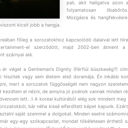
pali, akit hallgatva azon
folyamatosan libabőrö
Mozgásra és hangfekvésre
, viszont kicsit jobb a hangja.
eában főleg a sorozatokhoz kapcsolódó dalaival lett hír
ertainment-el szerződött, majd 2002-ben átment a
nt szárnyai alá.
ér véget a Gentleman’s Dignity (Férfiúi büszkeség?) cí
i hiszitek vagy sem életem első doramája. Én inkább kor
zni, mert a sorozatok függősségét nem nagyon szeretem.
t kezdtem el nézni, de annyira jó poénok vannak minden r
dvencem lett. :) A koreai kultúrából elég sok mindent meg l
rozatokból, bár néha kissé elferdített képet kapunk. Ezért 
sztalni saját szemmel a dolgokat. Minden esetre számomr
y már egy-egy szókapcsolat, mondat tökéletesen érthető 