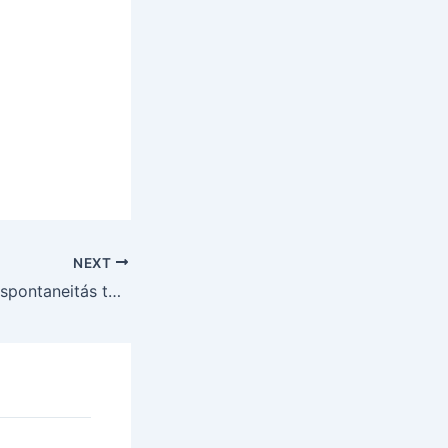
NEXT
A tudatalatti és a spontaneitás tanulható