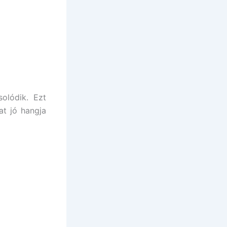
olódik. Ezt
at jó hangja