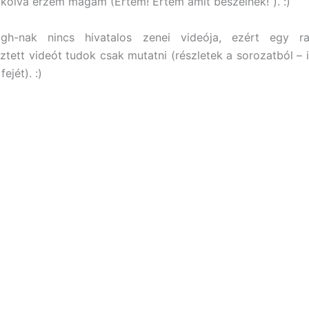
kkolva érzem magam (Értem! Értem amit beszélnek!”). :)
h-nak nincs hivatalos zenei videója, ezért egy ra
tett videót tudok csak mutatni (részletek a sorozatból 
ejét). :)