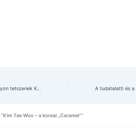
Dolgok amik nagyon tetszenek Koreában
 “Kim Tae Woo – a koreai „Caramel””