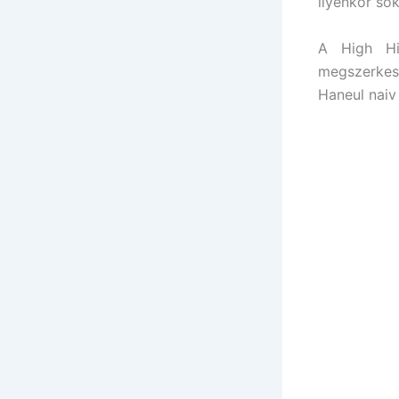
ilyenkor so
A High Hig
megszerkesz
Haneul naiv f