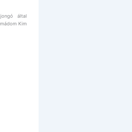
jongó által
– imádom Kim