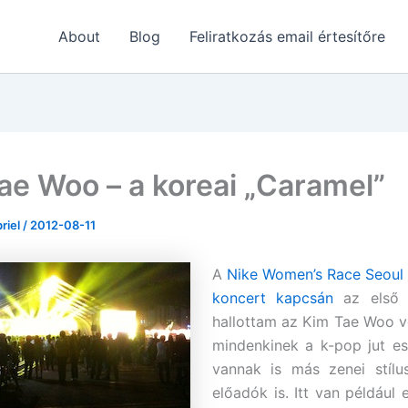
About
Blog
Feliratkozás email értesítőre
ae Woo – a koreai „Caramel”
briel
/
2012-08-11
A
Nike Women’s Race Seoul 
koncert kapcsán
az első 
hallottam az Kim Tae Woo vo
mindenkinek a k-pop jut e
vannak is más zenei stílu
előadók is. Itt van például 