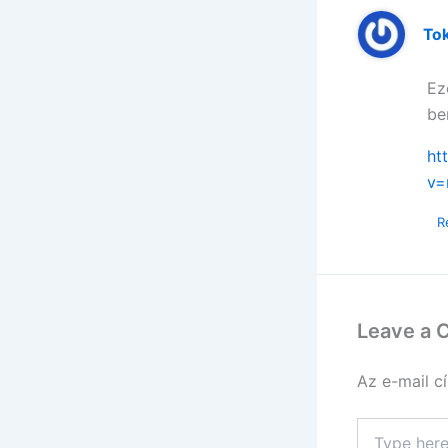
Tok
Ez
be
ht
v=
R
Leave a
Az e-mail c
Type
here..