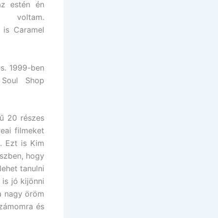
 az estén én
s voltam.
 is Caramel
es. 1999-ben
 Soul Shop
mű 20 részes
eai filmeket
 Ezt is Kim
észben, hogy
ehet tanulni
is jó kijönni
a nagy öröm
számomra és