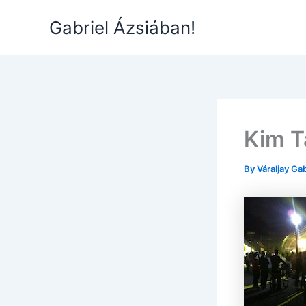
Skip
Gabriel Ázsiában!
to
content
Kim T
By
Váraljay Ga