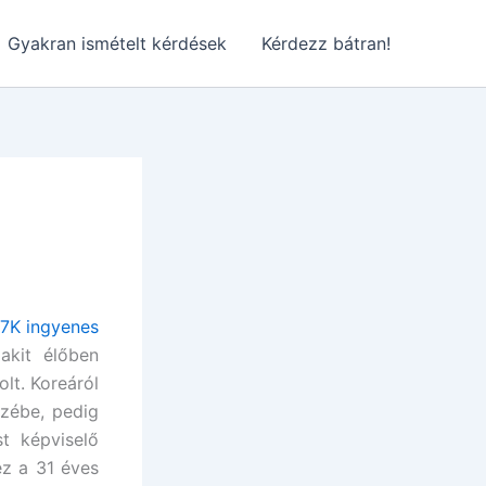
Gyakran ismételt kérdések
Kérdezz bátran!
7K ingyenes
akit élőben
lt. Koreáról
szébe, pedig
st képviselő
ez a 31 éves