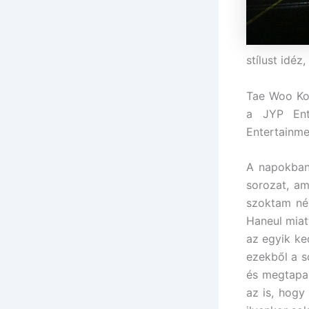
stílust idéz
Tae Woo Kor
a JYP Ent
Entertainme
A napokban 
sorozat, am
szoktam né
Haneul miat
az egyik ke
ezekből a so
és megtapa
az is, hog