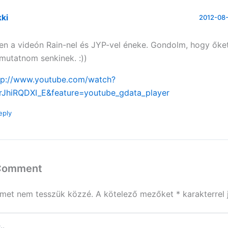
ki
2012-08-
en a videón Rain-nel és JYP-vel éneke. Gondolm, hogy őket
mutatnom senkinek. :))
tp://www.youtube.com/watch?
rJhiRQDXI_E&feature=youtube_gdata_player
eply
 Comment
ímet nem tesszük közzé.
A kötelező mezőket
*
karakterrel 