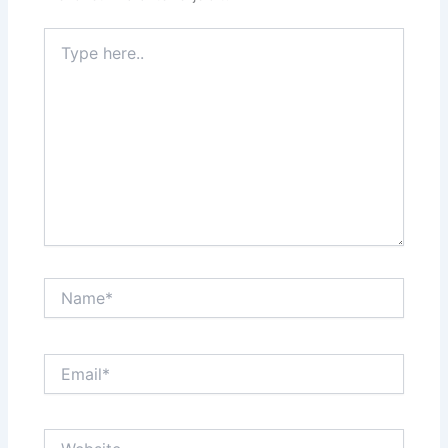
Type
here..
Name*
Email*
Website