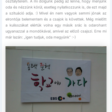
osztályterem. A mi dolgunk pedig az lenne, hogy menjünk
oda és nézzünk körül, esetleg nyilatkozzunk is, de ezt majd
a szituáció adja. :) Mivel én nem vagyok semmi jónak az
elrontója belementem és a csajok is követtek. Még mielőtt
a kulisszákat elértük volna egy másik srác is odarohant
ugyanazzal a mondókával, amivel az előző csajszi. Erre mi
már lazán: „igen tudjuk, oda megyünk” :-)