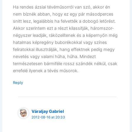
Ha rendes ázsiai tévéműsorról van szó, akkor én
nem bíznék abban, hogy ez egy pár másodperces
snitt lesz, legalábbis ha felvették a dobogó letörést.
Akkor szerintem ezt a részt kilassítják, háromszor-
négyszer leadják, ráközelítenek és a képernyőn még
hatalmas képregény buborékokkal vagy színes
feliratokkal illusztrálják, hang effektnek pedig megy
nevetés vagy valami hűha, hűha. Mindezt
természetesen bármiféle rossz szándék nélkül, csak
errefelé ilyenek a tévés műsorok.
Reply
Váraljay Gabriel
2012-08-16 at 20:33