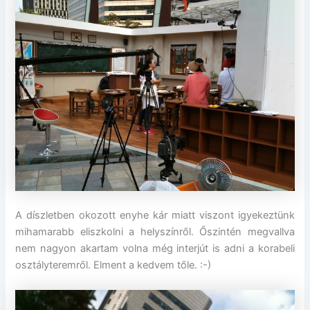
A díszletben okozott enyhe kár miatt viszont igyekeztünk
mihamarabb eliszkolni a helyszínről. Őszintén megvallva
nem nagyon akartam volna még interjút is adni a korabeli
osztályteremről. Elment a kedvem tőle. :-)