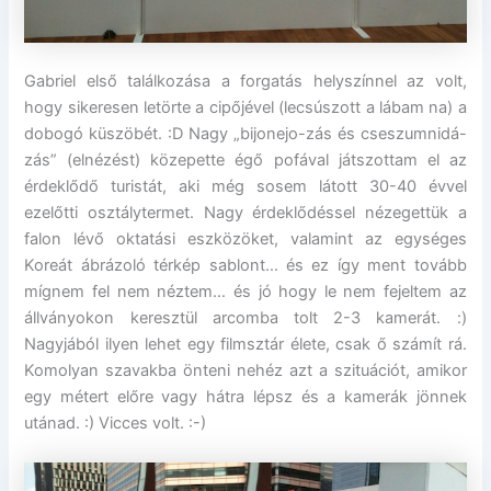
Gabriel első találkozása a forgatás helyszínnel az volt,
hogy sikeresen letörte a cipőjével (lecsúszott a lábam na) a
dobogó küszöbét. :D Nagy „bijonejo-zás és cseszumnidá-
zás” (elnézést) közepette égő pofával játszottam el az
érdeklődő turistát, aki még sosem látott 30-40 évvel
ezelőtti osztálytermet. Nagy érdeklődéssel nézegettük a
falon lévő oktatási eszközöket, valamint az egységes
Koreát ábrázoló térkép sablont… és ez így ment tovább
mígnem fel nem néztem… és jó hogy le nem fejeltem az
állványokon keresztül arcomba tolt 2-3 kamerát. :)
Nagyjából ilyen lehet egy filmsztár élete, csak ő számít rá.
Komolyan szavakba önteni nehéz azt a szituációt, amikor
egy métert előre vagy hátra lépsz és a kamerák jönnek
utánad. :) Vicces volt. :-)