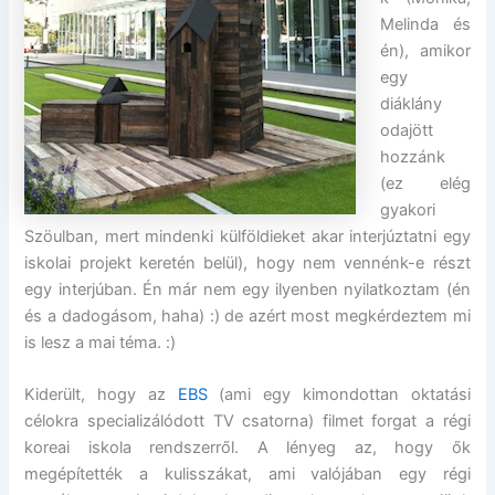
Melinda és
én), amikor
egy
diáklány
odajött
hozzánk
(ez elég
gyakori
Szöulban, mert mindenki külföldieket akar interjúztatni egy
iskolai projekt keretén belül), hogy nem vennénk-e részt
egy interjúban. Én már nem egy ilyenben nyilatkoztam (én
és a dadogásom, haha) :) de azért most megkérdeztem mi
is lesz a mai téma. :)
Kiderült, hogy az
EBS
(ami egy kimondottan oktatási
célokra specializálódott TV csatorna) filmet forgat a régi
koreai iskola rendszerről. A lényeg az, hogy ők
megépítették a kulisszákat, ami valójában egy régi