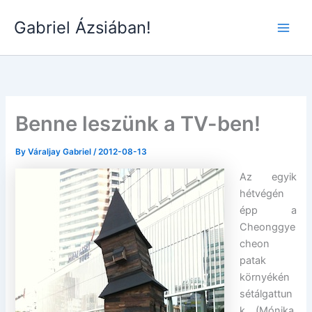
Skip
Gabriel Ázsiában!
to
Main
content
Men
Benne leszünk a TV-ben!
By
Váraljay Gabriel
/
2012-08-13
Az egyik
hétvégén
épp a
Cheonggye
cheon
patak
környékén
sétálgattun
k (Mónika,