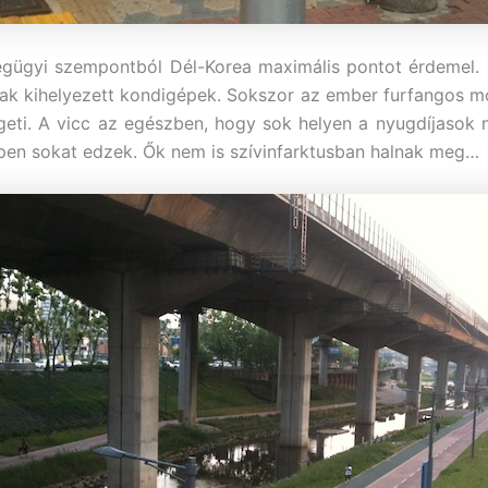
gügyi szempontból Dél-Korea maximális pontot érdemel.
ak kihelyezett kondigépek. Sokszor az ember furfangos m
geti. A vicc az egészben, hogy sok helyen a nyugdíjasok 
en sokat edzek. Ők nem is szívinfarktusban halnak meg…