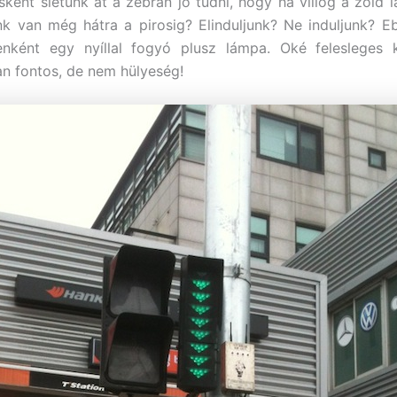
ként sietünk át a zebrán jó tudni, hogy ha villog a zöld 
k van még hátra a pirosig? Elinduljunk? Ne induljunk? E
nként egy nyíllal fogyó plusz lámpa. Oké felesleges 
n fontos, de nem hülyeség!