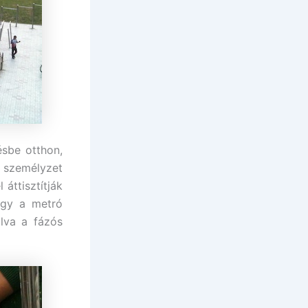
ésbe otthon,
 személyzet
áttisztítják
ogy a metró
lva a fázós