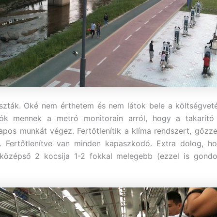
szták. Oké nem érthetem és nem látok bele a költségvet
eók mennek a metró monitorain arról, hogy a takarító
apos munkát végez. Fertőtlenítik a klíma rendszert, gőzzel 
t. Fertőtlenítve van minden kapaszkodó. Extra dolog, h
 középső 2 kocsija 1-2 fokkal melegebb (ezzel is gondo