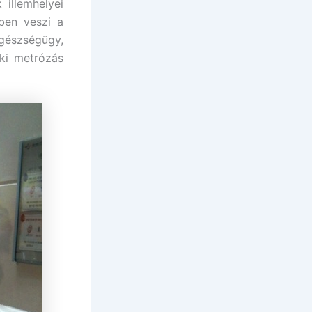
illemhelyei
nben veszi a
egészségügy,
ki metrózás