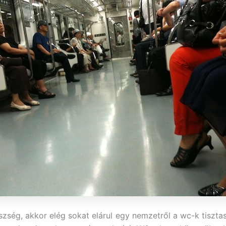
zség, akkor elég sokat elárul egy nemzetről a wc-k tiszta