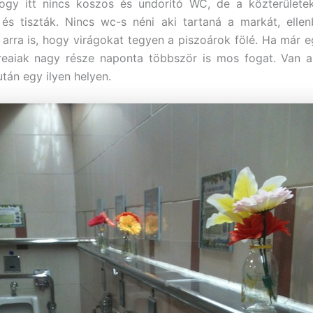
gy itt nincs koszos és undorító WC, de a közterületek 
és tiszták. Nincs wc-s néni aki tartaná a markát, elle
 arra is, hogy virágokat tegyen a piszoárok fölé. Ha már 
reaiak nagy része naponta többször is mos fogat. Van a
után egy ilyen helyen.