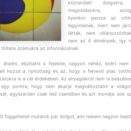
közterületi dolgokra, 
megoldásokra, szolgál
Ilyenkor persze az otth
legyintenek, mert nem jár
látták, nem villanyozódt
nem az ő élményeik, így n
 töltete számukra az információnak.
t átadni, eljuttatni a fejekbe, nagyon nehéz, ezért nem
ell hozzá a nyitottság és az, hogy a felvevő piac (otth
zatokra is a cél érdekében. Az anyagiakról nem is beszél
t egy pontra, hogy nem akarja megváltoztatni a világ
át, egyszerűen csak leül csendben és azt mondja: sok s
ől függetlenül mutatok pár dolgot, ami nekem nagyon bejöt