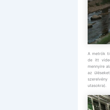
A metrók ti
de itt vid
mennyire al
az üléseke
szerelvény
utasokra).