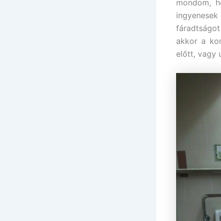
mondom, ho
ingyenesek 
fáradtságot
akkor a ko
előtt, vagy 