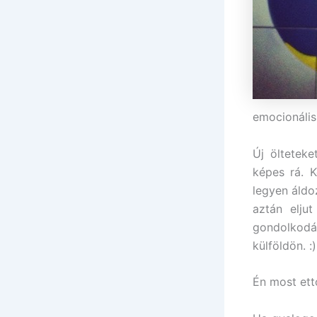
emocionális
Új ölteteke
képes rá. K
legyen áldo
aztán elju
gondolkodás
külföldön. :)
Én most ett