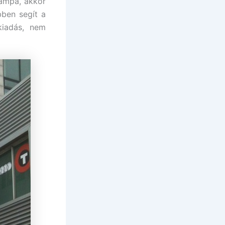
lámpa, akkor
bben segít a
kiadás, nem