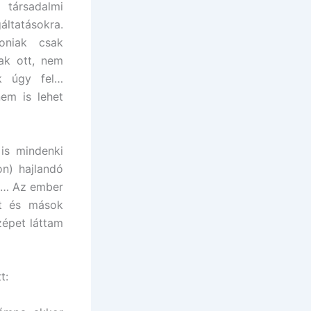
társadalmi
tatásokra.
oniak csak
tak ott, nem
ak úgy fel…
em is lehet
 is mindenki
on) hajlandó
ve… Az ember
ot és mások
zépet láttam
t: