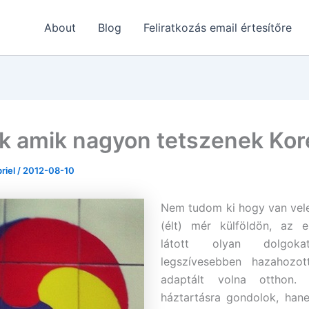
About
Blog
Feliratkozás email értesítőre
k amik nagyon tetszenek Ko
briel
/
2012-08-10
Nem tudom ki hogy van vele,
(élt) mér külföldön, az 
látott olyan dolgoka
legszívesebben hazahozo
adaptált volna otthon
háztartásra gondolok, han