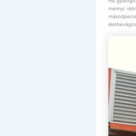
Ha gyalogos
mennyi időn
másodperce
életbevágóa