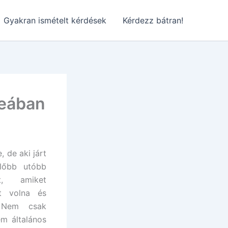
Gyakran ismételt kérdések
Kérdezz bátran!
reában
 de aki járt
előbb utóbb
t, amiket
tt volna és
. Nem csak
em általános