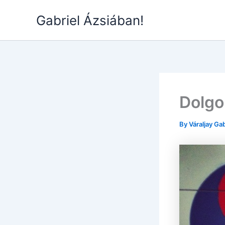
Skip
Gabriel Ázsiában!
to
content
Dolgo
By
Váraljay Ga