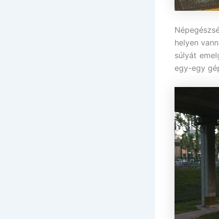
Népegészsé
helyen vann
súlyát emel
egy-egy gép