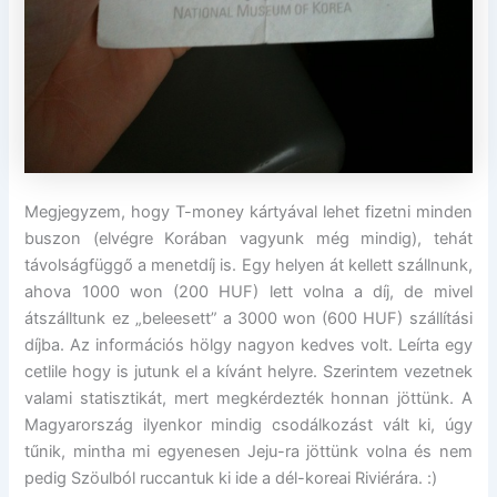
Megjegyzem, hogy T-money kártyával lehet fizetni minden
buszon (elvégre Korában vagyunk még mindig), tehát
távolságfüggő a menetdíj is. Egy helyen át kellett szállnunk,
ahova 1000 won (200 HUF) lett volna a díj, de mivel
átszálltunk ez „beleesett” a 3000 won (600 HUF) szállítási
díjba. Az információs hölgy nagyon kedves volt. Leírta egy
cetlile hogy is jutunk el a kívánt helyre. Szerintem vezetnek
valami statisztikát, mert megkérdezték honnan jöttünk. A
Magyarország ilyenkor mindig csodálkozást vált ki, úgy
tűnik, mintha mi egyenesen Jeju-ra jöttünk volna és nem
pedig Szöulból ruccantuk ki ide a dél-koreai Riviérára. :)