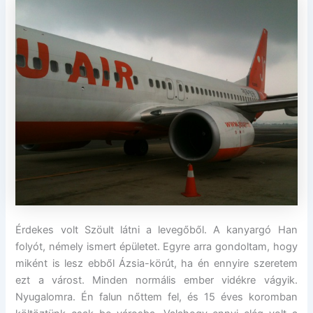
Érdekes volt Szöult látni a levegőből. A kanyargó Han
folyót, némely ismert épületet. Egyre arra gondoltam, hogy
miként is lesz ebből Ázsia-körút, ha én ennyire szeretem
ezt a várost. Minden normális ember vidékre vágyik.
Nyugalomra. Én falun nőttem fel, és 15 éves koromban