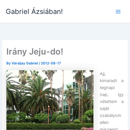
Skip
Gabriel Ázsiában!
to
Main
content
Men
Irány Jeju-do!
By
Váraljay Gabriel
/
2012-08-17
Ajj,
kimaradt a
tegnapi
nap, így
vétettem a
saját
szabályom
ellen
miszerint