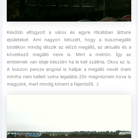
Később elfogyott a város és egyre ritkábban láttunk
épületeket. Ami nagyon tetszett, hogy a buszmegálló
bódékon mindig látszik az előző megálló, az aktuális és a
következő megálló neve is. Mint a metrón. Így az
embernek van ideje készülni ha le kell szállnia. Okos ez is.
A buszon persze angolul is halljuk a megálló nevét (nem
mintha nem kellett volna legalább 20x megnéznem hova is
megyünk, mert mindig kiment a fejemből). :)