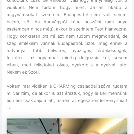
költöztünk csak be városba. Valahogy ennyi elég volt a
vidékből. Nem tudom, hogy miért, de én inkább a
nagyvárosokat szeretem. Budapesttel sem volt semmi
bajom, sőt ha honvágyról kéne beszélni (ami ugye
esetemben nincs még), akkor is szerintem Pest hiányozna.
Hogy konkrétan ott mi azt nem tudom megmondani, de
szép emlékeim vannak Budapestről. Szöul meg ennek a
hatványa. Több belváros, nyüzsgés, érdekességek,
feliratok… az agyamnak mindig dolgoznia kell, sosem
pihen, mert feliratokat olvas, gyakorolja a nyelvet, stb.
Nekem ez Szöul.
Voltam már vidéken a CHARMing családdal szóval tudtam
mi vár rám, de akkor is azt éreztük, hogy le kell mennünk
és nem csak Jeju miatt, hanem az egész rendezvény miatt
is.