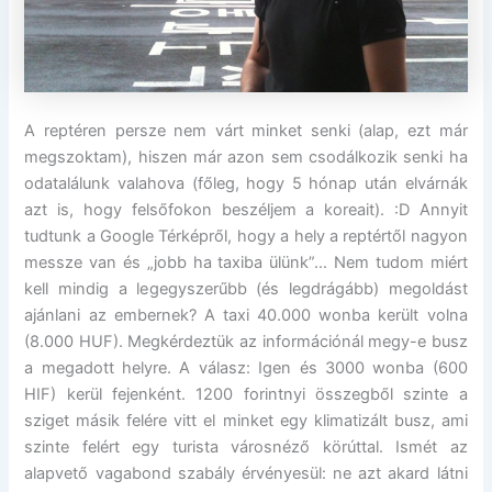
A reptéren persze nem várt minket senki (alap, ezt már
megszoktam), hiszen már azon sem csodálkozik senki ha
odatalálunk valahova (főleg, hogy 5 hónap után elvárnák
azt is, hogy felsőfokon beszéljem a koreait). :D Annyit
tudtunk a Google Térképről, hogy a hely a reptértől nagyon
messze van és „jobb ha taxiba ülünk”… Nem tudom miért
kell mindig a legegyszerűbb (és legdrágább) megoldást
ajánlani az embernek? A taxi 40.000 wonba került volna
(8.000 HUF). Megkérdeztük az információnál megy-e busz
a megadott helyre. A válasz: Igen és 3000 wonba (600
HIF) kerül fejenként. 1200 forintnyi összegből szinte a
sziget másik felére vitt el minket egy klimatizált busz, ami
szinte felért egy turista városnéző körúttal. Ismét az
alapvető vagabond szabály érvényesül: ne azt akard látni