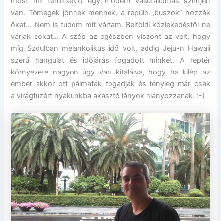
most mit ferdítsek?) egy modern vasútállomás szintjén
van. Tömegek jönnek mennek, a repülő „buszok” hozzák
őket… Nem is tudom mit vártam. Belföldi közlekedéstől ne
várjak sokat… A szép az egészben viszont az volt, hogy
míg Szöulban melankolikus idő volt, addig Jeju-n Hawaii
szerű hangulat és időjárás fogadott minket. A reptér
környezete nagyon úgy van kitalálva, hogy ha kilép az
ember akkor ott pálmafák fogadják és tényleg már csak
a virágfüzért nyakunkba akasztó lányok hiányozzanak. :-)