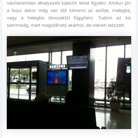
váróteremben elhelyezett kijelzőn lehet figyelni. Amikor jön
a busz akkor még van idő kimenni az esőbe, melegbe,
vagy a hidegbe (évszaktól függően). Tudom ez kis
semmiség, mert megoldható akárhol, de nekem tetszett.