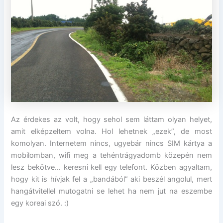
Az érdekes az volt, hogy sehol sem láttam olyan helyet,
amit elképzeltem volna. Hol lehetnek „ezek”, de most
komolyan. Internetem nincs, ugyebár nincs SIM kártya a
mobilomban, wifi meg a tehéntrágyadomb közepén nem
lesz bekötve… keresni kell egy telefont. Közben agyaltam,
hogy kit is hívjak fel a „bandából” aki beszél angolul, mert
hangátvitellel mutogatni se lehet ha nem jut na eszembe
egy koreai szó. :)