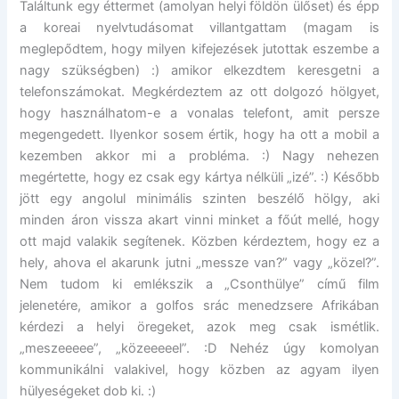
Találtunk egy éttermet (amolyan helyi földön ülőset) és épp
a koreai nyelvtudásomat villantgattam (magam is
meglepődtem, hogy milyen kifejezések jutottak eszembe a
nagy szükségben) :) amikor elkezdtem keresgetni a
telefonszámokat. Megkérdeztem az ott dolgozó hölgyet,
hogy használhatom-e a vonalas telefont, amit persze
megengedett. Ilyenkor sosem értik, hogy ha ott a mobil a
kezemben akkor mi a probléma. :) Nagy nehezen
megértette, hogy ez csak egy kártya nélküli „izé”. :) Később
jött egy angolul minimális szinten beszélő hölgy, aki
minden áron vissza akart vinni minket a főút mellé, hogy
ott majd valakik segítenek. Közben kérdeztem, hogy ez a
hely, ahova el akarunk jutni „messze van?” vagy „közel?”.
Nem tudom ki emlékszik a „Csonthülye” című film
jelenetére, amikor a golfos srác menedzsere Afrikában
kérdezi a helyi öregeket, azok meg csak ismétlik.
„meszeeeee”, „közeeeeel”. :D Nehéz úgy komolyan
kommunikálni valakivel, hogy közben az agyam ilyen
hülyeségeket dob ki. :)