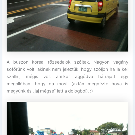
A buszon koreai rőzsedalok szóltak. Nagyon vagány
sofőrünk volt, akinek nem jeleztük, hogy szóljon ha le kell
szállni, mégis volt amikor aggódva hátrajött egy
megállóban, hogy na most (aztán megnézte hova is
megyünk és „jaj mégse” lett a dologból). :)