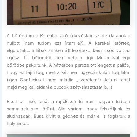
A bőröndöm a Koreába való érkezéskor szinte darabokra
hullott (nem tudom ezt írtam-e?). A kerekei letörtek,
elgurultak… a lábak amiken állt letörtek… kész csőd volt az
egész. Új bőröndöt nem vettem, így Melindával egy
bőrödbe pakoltunk. A háttérben persze ott lengett a pallós,
hogy ez fájni fog, mert a két nem ugyebár külön fog lakni
(igen Confucius-t még mindig „szeretem”) Jeju-n tehát
majd meg kell oldani a cuccok szétválasztását is. :)
Esett az eső, tehát a repülésen túl nem nagyon tudtam
semminek sem örülni. Alig vártam, hogy felszálljunk és
aludhassak. Busz kivitt a géphez és már el is foglaltuk a
helyeinket.