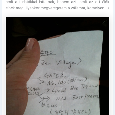
amit a turistákkal láttatnak, hanem azt, amit az ott élők
élnek meg. Ilyenkor megveregetem a vállamat, komolyan. :)