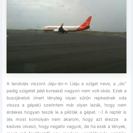
A landolás viszont Jeju-do-n (Jeju a sziget neve, a „do”
pedig szigetet jelet koreaiul) nagyon nem volt okés. Ezek a
buszjáratok (mert tényleg olyan sűrűn repkednek oda
vissza a gépek) szerintem már olyan lazák, hogy nem
érdekes hogyan teszik le a pilóták a gépet. :-) A reptér is
(és most komolyan nem akarom, hogy azt érezze a
kedves olvasó, hogy negatív vagyok, de ha ezek a tények,