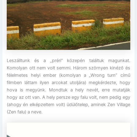
Leszálltunk és a „préri” közepén találtuk magunkat.
Komolyan ott nem volt semmi. Három szörnyen kinéző és
félelmetes helyi ember (komolyan a „Wrong turn” című
filmben láttam ilyen arcokat utoljára) megkérdezte, hogy
hova is megyünk. Mondtuk a hely nevét, erre mutatják
hogy az ott van. A hely persze egy falu volt, nem pedig egy
(ahogy én elképzeltem volt) üdülőtelep, aminek Zen Village
(Zen falu) a neve.