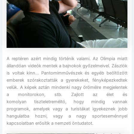
A reptéren azért mindig történik valami. Az Olimpia miatt
állandóan videók mentek a bajnokok győzelmeivel. Zászlók
is voltak kinn… Pantomimművészek és egyéb beöltözött
emberek szórakoztatták a gyerekeket, fényképezkedtek
velük. A képek aztán mindenki nagy örömélre megjelentek
a monitorokon, stb. Zajlott az élet és
komolyan tiszteletreméltó, hogy mindig vannak
programok, amelyek vagy a turistákat igyekeznek jobb
hangulatba hozni, vagy a nagy sporteseménnyel
kapcsolatban erősítik a nemzeti öntudatot.