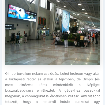
Gimpo bevallom nekem csalódás. Lehet Incheon vagy akár
a budapesti reptér az etalon a fejemben, de Gimpo (és
most elnézést kérek mindenkitől) a Népliget
buszpályaudvarra emlékeztet. A gépekhez buszokkal
megyünk, a csomagokat is érdekesen kezelik. Ami viszont
tetszett, hogy a reptérről induló buszokat egy