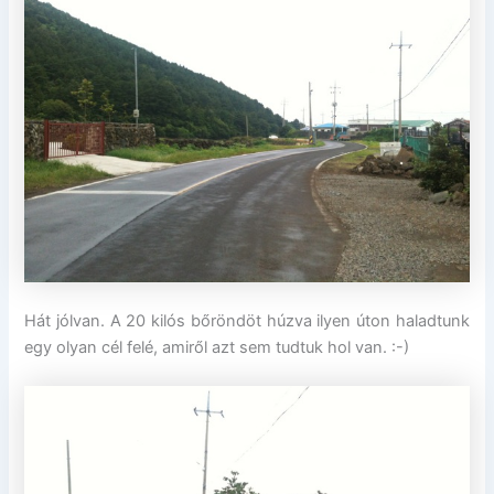
Hát jólvan. A 20 kilós bőröndöt húzva ilyen úton haladtunk
egy olyan cél felé, amiről azt sem tudtuk hol van. :-)