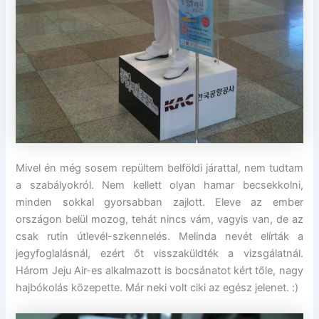
Mivel én még sosem repültem belföldi járattal, nem tudtam
a szabályokról. Nem kellett olyan hamar becsekkolni,
minden sokkal gyorsabban zajlott. Eleve az ember
országon belül mozog, tehát nincs vám, vagyis van, de az
csak rutin útlevél-szkennelés. Melinda nevét elírták a
jegyfoglalásnál, ezért őt visszaküldték a vizsgálatnál.
Három Jeju Air-es alkalmazott is bocsánatot kért tőle, nagy
hajbókolás közepette. Már neki volt ciki az egész jelenet. :)