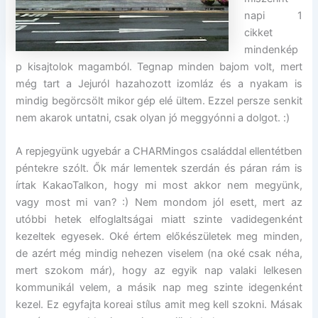
napi 1
cikket
mindenkép
p kisajtolok magamból. Tegnap minden bajom volt, mert
még tart a Jejuról hazahozott izomláz és a nyakam is
mindig begörcsölt mikor gép elé ültem. Ezzel persze senkit
nem akarok untatni, csak olyan jó meggyónni a dolgot. :)
A repjegyünk ugyebár a CHARMingos családdal ellentétben
péntekre szólt. Ők már lementek szerdán és páran rám is
írtak KakaoTalkon, hogy mi most akkor nem megyünk,
vagy most mi van? :) Nem mondom jól esett, mert az
utóbbi hetek elfoglaltságai miatt szinte vadidegenként
kezeltek egyesek. Oké értem előkészületek meg minden,
de azért még mindig nehezen viselem (na oké csak néha,
mert szokom már), hogy az egyik nap valaki lelkesen
kommunikál velem, a másik nap meg szinte idegenként
kezel. Ez egyfajta koreai stílus amit meg kell szokni. Másak