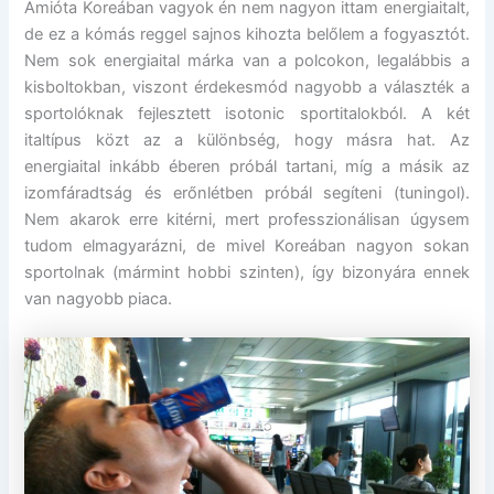
Amióta Koreában vagyok én nem nagyon ittam energiaitalt,
de ez a kómás reggel sajnos kihozta belőlem a fogyasztót.
Nem sok energiaital márka van a polcokon, legalábbis a
kisboltokban, viszont érdekesmód nagyobb a választék a
sportolóknak fejlesztett isotonic sportitalokból. A két
italtípus közt az a különbség, hogy másra hat. Az
energiaital inkább éberen próbál tartani, míg a másik az
izomfáradtság és erőnlétben próbál segíteni (tuningol).
Nem akarok erre kitérni, mert professzionálisan úgysem
tudom elmagyarázni, de mivel Koreában nagyon sokan
sportolnak (mármint hobbi szinten), így bizonyára ennek
van nagyobb piaca.