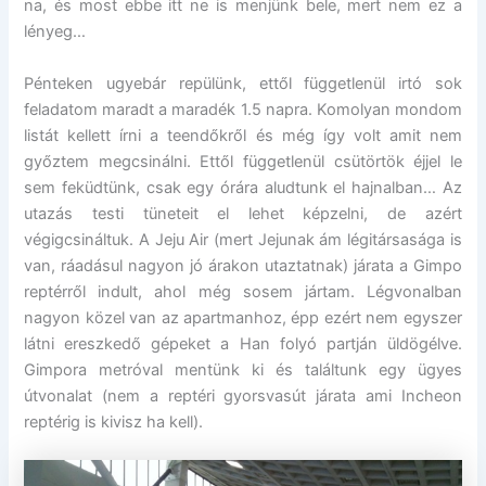
na, és most ebbe itt ne is menjünk bele, mert nem ez a
lényeg…
Pénteken ugyebár repülünk, ettől függetlenül irtó sok
feladatom maradt a maradék 1.5 napra. Komolyan mondom
listát kellett írni a teendőkről és még így volt amit nem
győztem megcsinálni. Ettől függetlenül csütörtök éjjel le
sem feküdtünk, csak egy órára aludtunk el hajnalban… Az
utazás testi tüneteit el lehet képzelni, de azért
végigcsináltuk. A Jeju Air (mert Jejunak ám légitársasága is
van, ráadásul nagyon jó árakon utaztatnak) járata a Gimpo
reptérről indult, ahol még sosem jártam. Légvonalban
nagyon közel van az apartmanhoz, épp ezért nem egyszer
látni ereszkedő gépeket a Han folyó partján üldögélve.
Gimpora metróval mentünk ki és találtunk egy ügyes
útvonalat (nem a reptéri gyorsvasút járata ami Incheon
reptérig is kivisz ha kell).