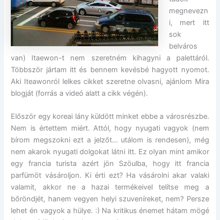
megnevezn
i, mert itt
sok
belváros
van) Itaewon-t nem szeretném kihagyni a palettáról.
Többször jártam itt és bennem kevésbé hagyott nyomot.
Aki Iteawonról lelkes cikket szeretne olvasni, ajánlom Mira
blogját (forrás a videó alatt a cikk végén).
Először egy koreai lány küldött minket ebbe a városrészbe.
Nem is értettem miért. Attól, hogy nyugati vagyok (nem
bírom megszokni ezt a jelzőt… utálom is rendesen), még
nem akarok nyugati dolgokat látni itt. Ez olyan mint amikor
egy francia turista azért jön Szöulba, hogy itt francia
parfümöt vásároljon. Ki érti ezt? Ha vásárolni akar valaki
valamit, akkor ne a hazai termékeivel telítse meg a
bőröndjét, hanem vegyen helyi szuveníreket, nem? Persze
lehet én vagyok a hülye. :) Na kritikus énemet hátam mögé