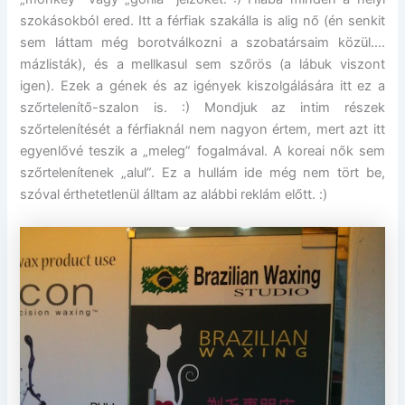
szokásokból ered. Itt a férfiak szakálla is alig nő (én senkit
sem láttam még borotválkozni a szobatársaim közül….
mázlisták), és a mellkasul sem szőrös (a lábuk viszont
igen). Ezek a gének és az igények kiszolgálására itt ez a
szőrtelenítő-szalon is. :) Mondjuk az intim részek
szőrtelenítését a férfiaknál nem nagyon értem, mert azt itt
egyenlővé teszik a „meleg” fogalmával. A koreai nők sem
szőrtelenítenek „alul”. Ez a hullám ide még nem tört be,
szóval érthetetlenül álltam az alábbi reklám előtt. :)