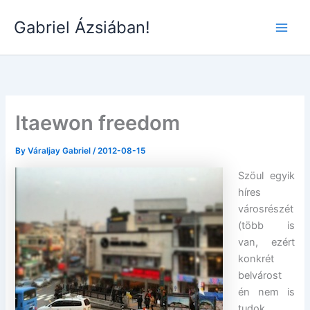
Skip
Gabriel Ázsiában!
to
Main
content
Men
Itaewon freedom
By
Váraljay Gabriel
/
2012-08-15
Szöul egyik
híres
városrészét
(több is
van, ezért
konkrét
belvárost
én nem is
tudok