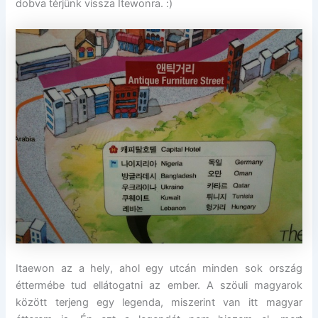
dobva térjünk vissza Itewonra. :)
Itaewon az a hely, ahol egy utcán minden sok ország
éttermébe tud ellátogatni az ember. A szöuli magyarok
között terjeng egy legenda, miszerint van itt magyar