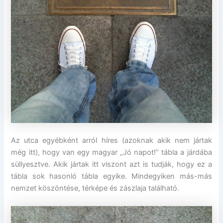
Az utca egyébként arról híres (azoknak akik nem jártak
még itt), hogy van egy magyar „Jó napot!” tábla a járdába
süllyesztve. Akik jártak itt viszont azt is tudják, hogy ez a
tábla sok hasonló tábla egyike. Mindegyiken más-más
nemzet köszöntése, térképe és zászlaja található.