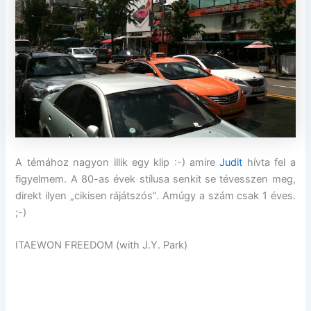
A témához nagyon illik egy klip :-) amire
Judit
hívta fel a
figyelmem. A 80-as évek stílusa senkit se tévesszen meg,
direkt ilyen „cikisen rájátszós”. Amúgy a szám csak 1 éves.
;-)
ITAEWON FREEDOM (with J.Y. Park)