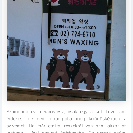
Számomra ez a városrész, csak egy a sok közül ami
érdekes, de nem dobogtatja meg különösképpen a
szívemet. Ha már etnikai részekről van szó, akkor az
Incheon-i kínai negyed érdekesebb. De persze ahány