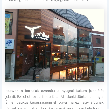
Iteawon a koreaiak számára a nyugati kultúra jelenlétét
jelenti. Ez lehet rossz is, de jó is. Mindenki döntse el maga.
Én empatikus képességemnél fogva (na ez nagy arcúnak
tűnhet, de komolyan büszke vagyok arra, hogy bele tudom