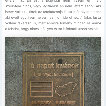
étterem is. Én ezt a legendát nem hiszem el, mert
szerintem nincs, vagy legalábbis én nem láttam sehol. Aki
ismer valakit akinek az unokatesója látott már olyan ember
aki evett egy ilyen helyen, az írjon ide címet. :) (oké, lusta
voltam rákeresni is, mert annyira tömény minden és annyi
a feladat, hogy nincs idő ilyen extra infóknak utána nézni).