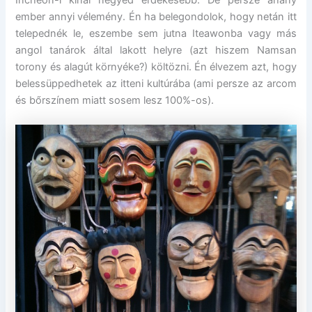
ember annyi vélemény. Én ha belegondolok, hogy netán itt
telepednék le, eszembe sem jutna Iteawonba vagy más
angol tanárok által lakott helyre (azt hiszem Namsan
torony és alagút környéke?) költözni. Én élvezem azt, hogy
belessüppedhetek az itteni kultúrába (ami persze az arcom
és bőrszínem miatt sosem lesz 100%-os).