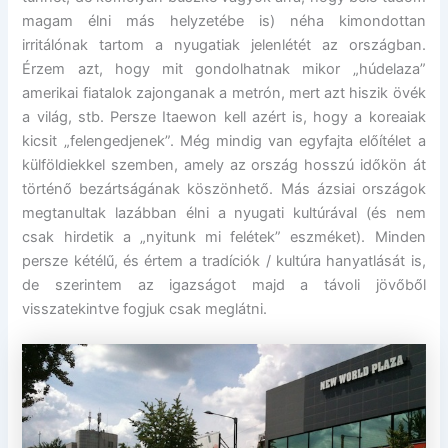
magam élni más helyzetébe is) néha kimondottan
irritálónak tartom a nyugatiak jelenlétét az országban.
Érzem azt, hogy mit gondolhatnak mikor „húdelaza”
amerikai fiatalok zajonganak a metrón, mert azt hiszik övék
a világ, stb. Persze Itaewon kell azért is, hogy a koreaiak
kicsit „felengedjenek”. Még mindig van egyfajta előítélet a
külföldiekkel szemben, amely az ország hosszú időkön át
történő bezártságának köszönhető. Más ázsiai országok
megtanultak lazábban élni a nyugati kultúrával (és nem
csak hirdetik a „nyitunk mi felétek” eszméket). Minden
persze kétélű, és értem a tradíciók / kultúra hanyatlását is,
de szerintem az igazságot majd a távoli jövőből
visszatekintve fogjuk csak meglátni.