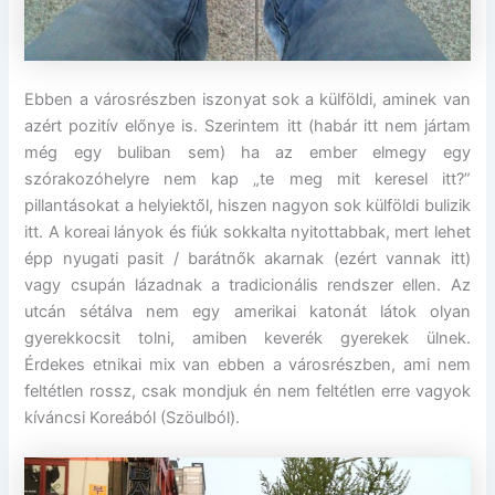
Ebben a városrészben iszonyat sok a külföldi, aminek van
azért pozitív előnye is. Szerintem itt (habár itt nem jártam
még egy buliban sem) ha az ember elmegy egy
szórakozóhelyre nem kap „te meg mit keresel itt?”
pillantásokat a helyiektől, hiszen nagyon sok külföldi bulizik
itt. A koreai lányok és fiúk sokkalta nyitottabbak, mert lehet
épp nyugati pasit / barátnők akarnak (ezért vannak itt)
vagy csupán lázadnak a tradicionális rendszer ellen. Az
utcán sétálva nem egy amerikai katonát látok olyan
gyerekkocsit tolni, amiben keverék gyerekek ülnek.
Érdekes etnikai mix van ebben a városrészben, ami nem
feltétlen rossz, csak mondjuk én nem feltétlen erre vagyok
kíváncsi Koreából (Szöulból).