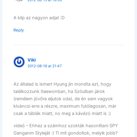
2012-08-15 at 19:36
A klip az nagyon adja! :D
Reply
Viki
2012-08-16 at 21:47
Az általad is ismert Hyung jin mondta azt, hogy
találkozzunk Itaewonban, ha Szöulban járok
(remélem jövőre eljutok oda), de én sem vagyok
kíváncsi erre a részre, maximum futólagosan, már
csak a táblák miatt, no meg a kávézó miatt is :)
videó – Ehhez a számhoz szokták hasonlítani SPY
Ganganm Styleját :) Ti mit gondoltok, melyik jobb?