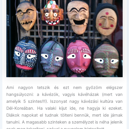
Ami nagyon tetszik és ezt nem győzöm elégszer
hangsúlyozni: a kávézók, vagyis kávéházak (mert van
amelyik 5 szintes!!!). Iszonyat nagy kávézási kultúra van
Dél-Koreában. Ha valaki kijut ide, ne hagyja ki ezeket.
Diákok napokat el tudnak tölteni bennük, mert ide járnak
tanulni. A magasabb szinteken a személyzet is néha jelenik
csak meg takarítani, szóval a nyugalom biztosított.