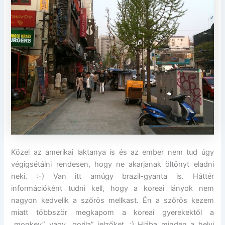
Közel az amerikai laktanya is és az ember nem tud úgy
végigsétálni rendesen, hogy ne akarjanak öltönyt eladni
neki. :-) Van itt amúgy brazil-gyanta is. Háttér
információként tudni kell, hogy a koreai lányok nem
nagyon kedvelik a szőrös mellkast. Én a szőrös kezem
miatt többször megkapom a koreai gyerekektől a
„monkey” vagy „gorila” jelzőket. :) Hiába minden a helyi