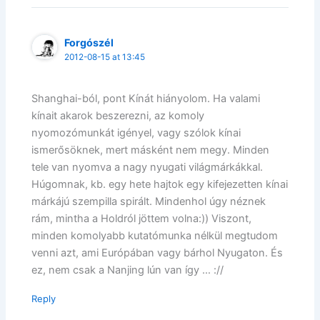
Forgószél
2012-08-15 at 13:45
Shanghai-ból, pont Kínát hiányolom. Ha valami
kínait akarok beszerezni, az komoly
nyomozómunkát igényel, vagy szólok kínai
ismerősöknek, mert másként nem megy. Minden
tele van nyomva a nagy nyugati világmárkákkal.
Húgomnak, kb. egy hete hajtok egy kifejezetten kínai
márkájú szempilla spirált. Mindenhol úgy néznek
rám, mintha a Holdról jöttem volna:)) Viszont,
minden komolyabb kutatómunka nélkül megtudom
venni azt, ami Európában vagy bárhol Nyugaton. És
ez, nem csak a Nanjing lún van így … ://
Reply