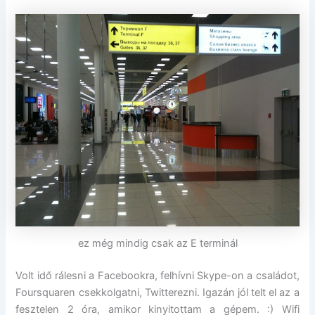
ez még mindig csak az E terminál
Volt idő rálesni a Facebookra, felhívni Skype-on a családot,
Foursquaren csekkolgatni, Twitterezni. Igazán jól telt el az a
fesztelen 2 óra, amikor kinyitottam a gépem. :) Wifi