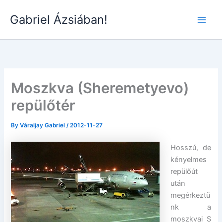
Skip
Gabriel Ázsiában!
to
Main
content
Men
Moszkva (Sheremetyevo)
repülőtér
By
Váraljay Gabriel
/
2012-11-27
Hosszú, de
kényelmes
repülőút
után
megérkeztü
nk a
moszkvai S