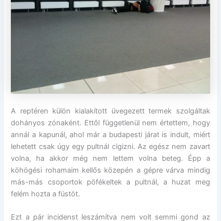
A reptéren külön kialakított üvegezett termek szolgáltak
dohányos zónaként. Ettől függetlenül nem értettem, hogy
annál a kapunál, ahol már a budapesti járat is indult, miért
lehetett csak úgy egy pultnál cigizni. Az egész nem zavart
volna, ha akkor még nem lettem volna beteg. Épp a
köhögési rohamaim kellős közepén a gépre várva mindig
más-más csoportok pöfékeltek a pultnál, a huzat meg
felém hozta a füstöt.
Ezt a pár incidenst leszámítva nem volt semmi gond az