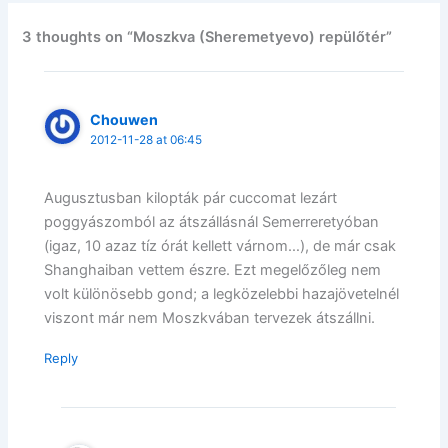
3 thoughts on “Moszkva (Sheremetyevo) repülőtér”
Chouwen
2012-11-28 at 06:45
Augusztusban kilopták pár cuccomat lezárt
poggyászomból az átszállásnál Semerreretyóban
(igaz, 10 azaz tíz órát kellett várnom…), de már csak
Shanghaiban vettem észre. Ezt megelőzőleg nem
volt különösebb gond; a legközelebbi hazajövetelnél
viszont már nem Moszkvában tervezek átszállni.
Reply