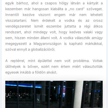
egyik bárhoz, ahol a csapos hölgy látván a kártyát a
kezemben már hangosan kiabálta a „no card” szöveget.
Innentől kezdve viszont engem már nem lehetett
visszatartani. Nem érdekelt a vodka és az orosz
vendégszeretet ismét eszembe juttatta a régi átkos
rendszert, ahol mindegy volt, hogy kedves valaki vagy
sem, hiszen minden állami volt. A vodka választék amúgy
megegyezett a Magyarországon is kapható márkákkal,
szóval ennyit a globalizációról.
A reptérrel, mint épülettel nem volt probléma. Voltak
ülőhelyek is bőven, ezért nem értem miért választották
egyesek inkább a földön alvást.