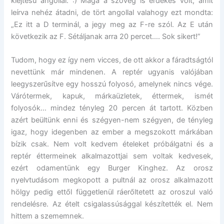
kiejtésű angollal. :) Maga a szöveg is érdekes volt, amit
leírva nehéz átadni, de tört angollal valahogy ezt mondta:
„Ez itt a D terminál, a jegy meg az F-re szól. Az E után
következik az F. Sétáljanak arra 20 percet…. Sok sikert!”
Tudom, hogy ez így nem vicces, de ott akkor a fáradtságtól
nevettünk már mindenen. A reptér ugyanis valójában
leegyszerűsítve egy hosszú folyosó, amelynek nincs vége.
Várótermek, kapuk, márkaüzletek, éttermek, ismét
folyosók… mindez tényleg 20 percen át tartott. Közben
azért beültünk enni és szégyen-nem szégyen, de tényleg
igaz, hogy idegenben az ember a megszokott márkában
bízik csak. Nem volt kedvem ételeket próbálgatni és a
reptér éttermeinek alkalmazottjai sem voltak kedvesek,
ezért odamentünk egy Burger Kinghez. Az orosz
nyelvtudásom megkopott a pultnál az orosz alkalmazott
hölgy pedig ettől függetlenül ráerőltetett az oroszul való
rendelésre. Az ételt csigalassúsággal készítették el. Nem
hittem a szememnek.