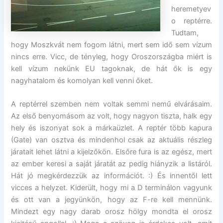
heremetyev
o reptérre.
Tudtam,
hogy Moszkvát nem fogom látni, mert sem idő sem vízum
nincs erre. Vicc, de tényleg, hogy Oroszországba miért is
kell vízum nekünk EU tagoknak, de hát ők is egy
nagyhatalom és komolyan kell venni őket.
A reptérrel szemben nem voltak semmi nemű elvárásaim.
Az első benyomásom az volt, hogy nagyon tiszta, halk egy
hely és iszonyat sok a márkaüzlet. A reptér több kapura
(Gate) van osztva és mindenhol csak az aktuális részleg
járatait lehet látni a kijelzőkön. Elsőre fura is az egész, mert
az ember keresi a saját járatát az pedig hiányzik a listáról.
Hát jó megkérdezzük az információt. :) És innentől lett
vicces a helyzet. Kiderült, hogy mi a D terminálon vagyunk
és ott van a jegyünkön, hogy az F-re kell mennünk.
Mindezt egy nagy darab orosz hölgy mondta el orosz