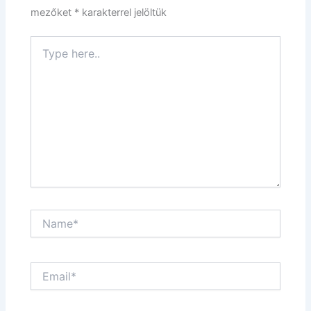
mezőket
*
karakterrel jelöltük
Type
here..
Name*
Email*