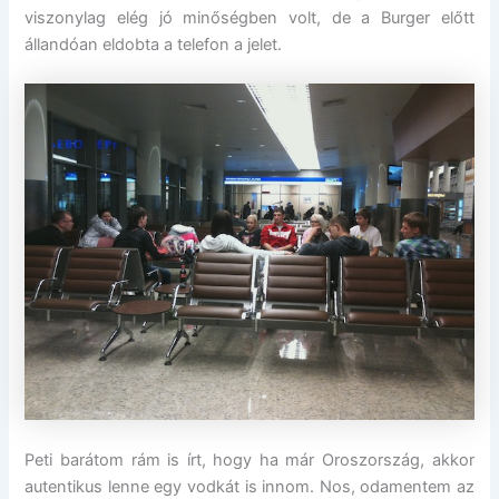
viszonylag elég jó minőségben volt, de a Burger előtt
állandóan eldobta a telefon a jelet.
Peti barátom rám is írt, hogy ha már Oroszország, akkor
autentikus lenne egy vodkát is innom. Nos, odamentem az