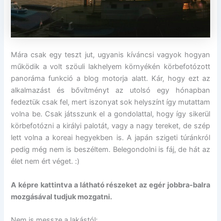
Mára csak egy teszt jut, ugyanis kíváncsi vagyok hogyan
működik a volt szöuli lakhelyem környékén körbefotózott
panoráma funkció a blog motorja alatt. Kár, hogy ezt az
alkalmazást és bővítményt az utolsó egy hónapban
fedeztük csak fel, mert iszonyat sok helyszínt így mutattam
volna be. Csak játsszunk el a gondolattal, hogy így sikerül
körbefotózni a királyi palotát, vagy a nagy tereket, de szép
lett volna a koreai hegyekben is. A japán szigeti túránkról
pedig még nem is beszéltem. Belegondolni is fáj, de hát az
élet nem ért véget. :)
A képre kattintva a látható részeket az egér jobbra-balra
mozgásával tudjuk mozgatni.
Nem is messze a lakástól: