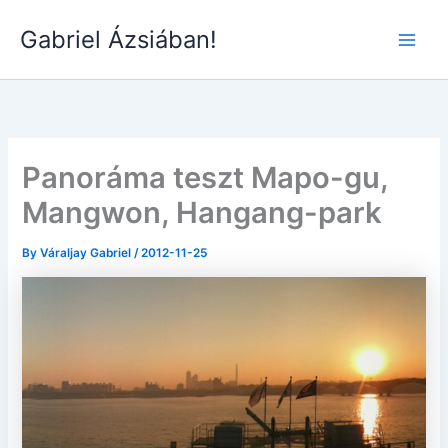
Skip
Gabriel Ázsiában!
to
Main
content
Men
Panoráma teszt Mapo-gu,
Mangwon, Hangang-park
By
Váraljay Gabriel
/
2012-11-25