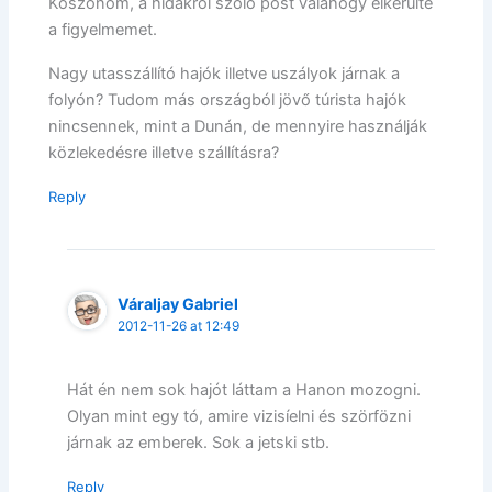
Köszönöm, a hidakról szóló post valahogy elkerülte
a figyelmemet.
Nagy utasszállító hajók illetve uszályok járnak a
folyón? Tudom más országból jövő túrista hajók
nincsennek, mint a Dunán, de mennyire használják
közlekedésre illetve szállításra?
Reply
Váraljay Gabriel
2012-11-26 at 12:49
Hát én nem sok hajót láttam a Hanon mozogni.
Olyan mint egy tó, amire vizisíelni és szörfözni
járnak az emberek. Sok a jetski stb.
Reply