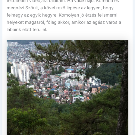
feltöltetlen videójára találtam. Ha valaki kijut Koreába és
megnézi Szöult, a következő lépése az legyen, hogy
felmegy az egyik hegyre. Komolyan jó érzés felismerni
helyeket magasról, főleg akkor, amikor az egész város a
lábaink előtt terül el.