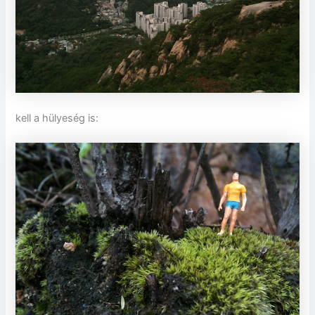
kell a hülyeség is: