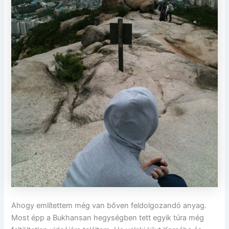
Ahogy említettem még van bőven feldolgozandó anyag.
Most épp a Bukhansan hegységben tett egyik túra még