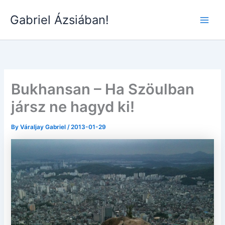
Skip
Gabriel Ázsiában!
to
Main
content
Men
Bukhansan – Ha Szöulban
jársz ne hagyd ki!
By
Váraljay Gabriel
/
2013-01-29