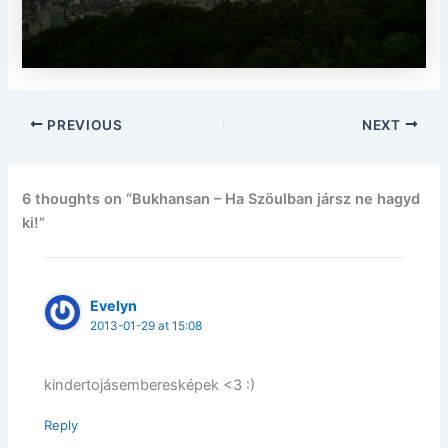
PREVIOUS
NEXT
6 thoughts on “Bukhansan – Ha Szöulban jársz ne hagyd
ki!”
Evelyn
2013-01-29 at 15:08
kindertojásemberesképek <3 :)
Reply