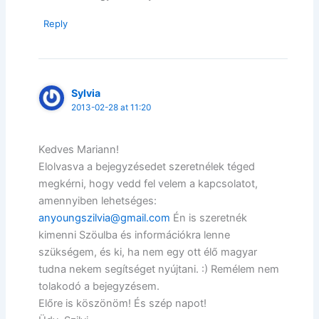
Reply
Sylvia
2013-02-28 at 11:20
Kedves Mariann!
Elolvasva a bejegyzésedet szeretnélek téged
megkérni, hogy vedd fel velem a kapcsolatot,
amennyiben lehetséges:
anyoungszilvia@gmail.com
Én is szeretnék
kimenni Szöulba és információkra lenne
szükségem, és ki, ha nem egy ott élő magyar
tudna nekem segítséget nyújtani. :) Remélem nem
tolakodó a bejegyzésem.
Előre is köszönöm! És szép napot!