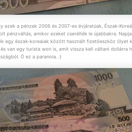
y ezek a pénzek 2006 és 2007-es évjáratúak, Észak-Kore
lt pénzváltás, amikor ezeket cserélték le újabbakra. Napj
zik egy észak-koreaiak között használt fizetőeszköz (ilyet k
s van egy turista won is, amit vissza kell váltani dollárra h
szágból. Ó ez a paranoia. :)