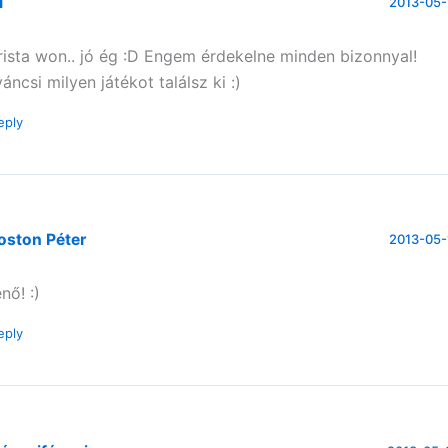
i
2013-05-
rista won.. jó ég :D Engem érdekelne minden bizonnyal!
váncsi milyen játékot találsz ki :)
eply
oston Péter
2013-05-
nő! :)
eply