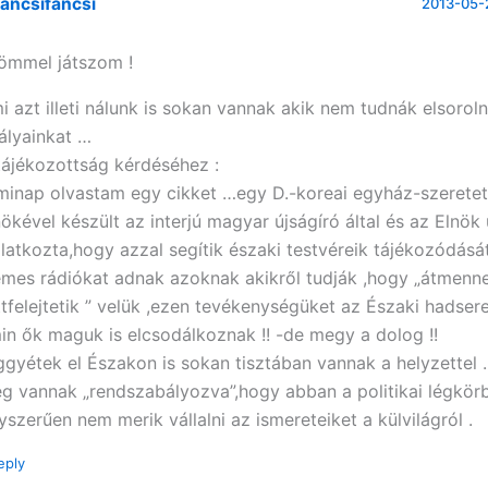
áncsifáncsi
2013-05-2
ömmel játszom !
i azt illeti nálunk is sokan vannak akik nem tudnák elsoroln
rályainkat …
tájékozottság kérdéséhez :
minap olvastam egy cikket …egy D.-koreai egyház-szeretet
nökével készült az interjú magyar újságíró által és az Elnök 
ilatkozta,hogy azzal segítik északi testvéreik tájékozódásá
emes rádiókat adnak azoknak akikről tudják ,hogy „átmenn
ttfelejtetik ” velük ,ezen tevékenységüket az Északi hadsere
in ők maguk is elcsodálkoznak !! -de megy a dolog !!
ggyétek el Északon is sokan tisztában vannak a helyzettel
g vannak „rendszabályozva”,hogy abban a politikai légkör
yszerűen nem merik vállalni az ismereteiket a külvilágról .
eply