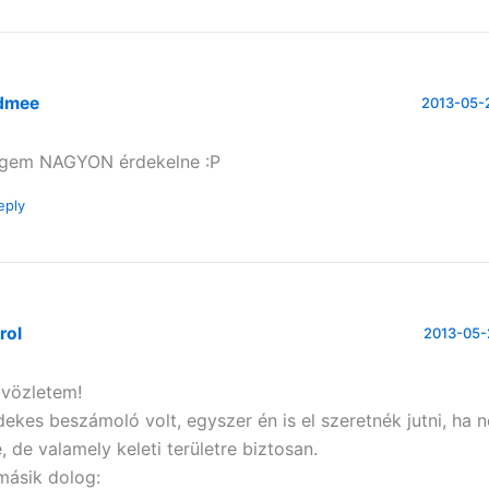
dmee
2013-05-2
gem NAGYON érdekelne :P
eply
rol
2013-05-2
vözletem!
dekes beszámoló volt, egyszer én is el szeretnék jutni, ha 
e, de valamely keleti területre biztosan.
másik dolog: