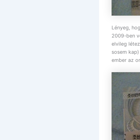
Lényeg, hog
2009-ben vo
elvileg léte
sosem kap) é
ember az or