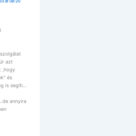
0 at 08:20
i
szolgálat
úr azt
t ,hogy
ek” és
g is segíti…
 …de annyira
ben