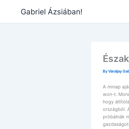
Skip
Gabriel Ázsiában!
to
content
Észak
By
Váraljay Ga
A minap ajá
won-t. Mond
hogy állító
országból. 
próbálnák m
gazdaságot.