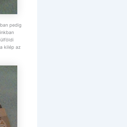
ában pedig
ainkban
ülföldi
a kilép az