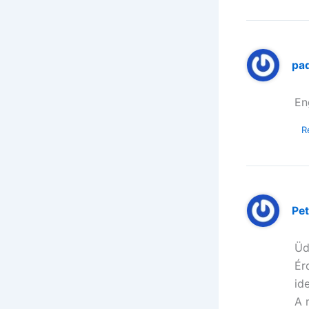
pa
En
R
Pet
Üd
Ér
id
A 