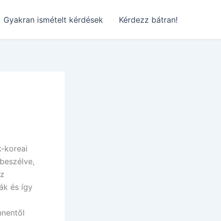
Gyakran ismételt kérdések
Kérdezz bátran!
-koreai
beszélve,
az
ák és így
ő
nnentől