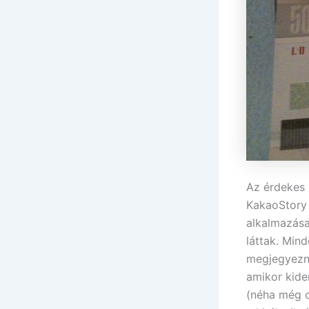
Az érdekes 
KakaoStory
alkalmazása
láttak. Min
megjegyezné
amikor kide
(néha még o