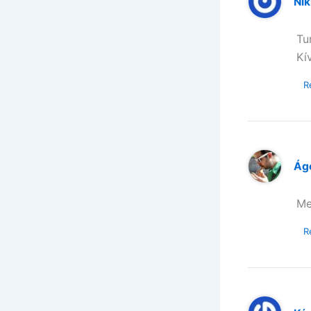
Nik
Tu
Kí
R
Ág
Me
R