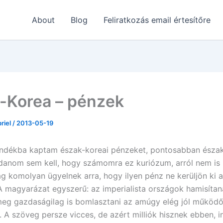
About
Blog
Feliratkozás email értesítőre
-Korea – pénzek
briel
/
2013-05-19
ndékba kaptam észak-koreai pénzeket, pontosabban észak
anom sem kell, hogy számomra ez kuriózum, arról nem is 
lag komolyan ügyelnek arra, hogy ilyen pénz ne kerüljön ki 
A magyarázat egyszerű: az imperialista országok hamisítan
eg gazdaságilag is bomlasztani az amúgy elég jól működ
 A szöveg persze vicces, de azért milliók hisznek ebben, i