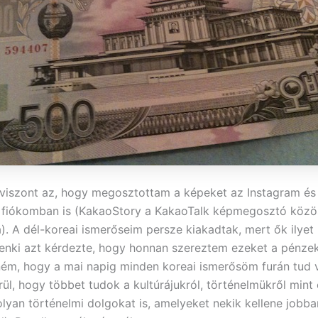
viszont az, hogy megosztottam a képeket az Instagram és
 fiókomban is (KakaoStory a KakaoTalk képmegosztó közö
). A dél-koreai ismerőseim persze kiakadtak, mert ők ilye
denki azt kérdezte, hogy honnan szereztem ezeket a pénze
m, hogy a mai napig minden koreai ismerősöm furán tud v
rül, hogy többet tudok a kultúrájukról, történelmükről mint
lyan történelmi dolgokat is, amelyeket nekik kellene jobban