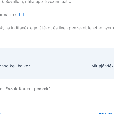
ról). Bevallom, néha épp élvezem ezt …
ormációk:
ITT
k, ha indítanék egy játékot és ilyen pénzeket lehetne nyern
10 dolog amit tudnod kell ha koreai lánnyal randizol. (3. rész)
Mit ajándé
n “Észak-Korea – pénzek”