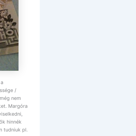
 a
ssége /
t még nem
ket. Margóra
iselkedni,
 ők hinnék
 tudniuk pl.