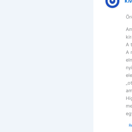
Kív
Ör
Am
ki
A 
A 
el
ny
el
„o
am
Hi
me
eg
R