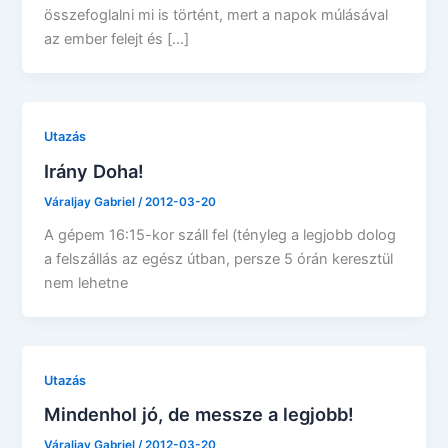
összefoglalni mi is történt, mert a napok múlásával
az ember felejt és […]
Utazás
Irány Doha!
Váraljay Gabriel
/
2012-03-20
A gépem 16:15-kor száll fel (tényleg a legjobb dolog
a felszállás az egész útban, persze 5 órán keresztül
nem lehetne
Utazás
Mindenhol jó, de messze a legjobb!
Váraljay Gabriel
/
2012-03-20