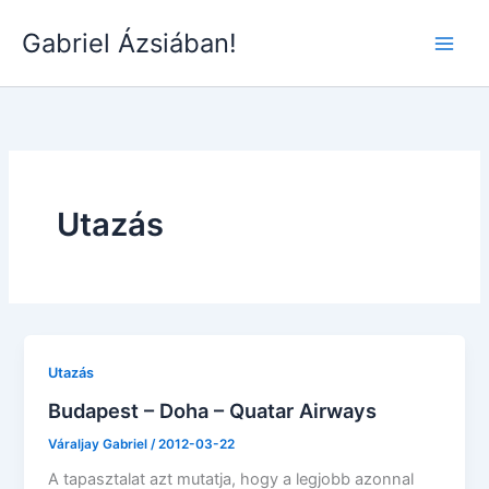
Skip
Gabriel Ázsiában!
to
Main
content
Men
Utazás
Utazás
Budapest – Doha – Quatar Airways
Váraljay Gabriel
/
2012-03-22
A tapasztalat azt mutatja, hogy a legjobb azonnal