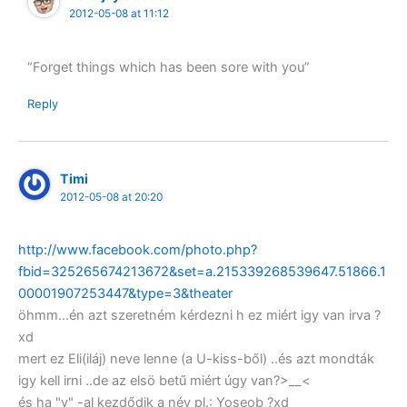
2012-05-08 at 11:12
“Forget things which has been sore with you”
Reply
Timi
2012-05-08 at 20:20
http://www.facebook.com/photo.php?
fbid=325265674213672&set=a.215339268539647.51866.1
00001907253447&type=3&theater
öhmm…én azt szeretném kérdezni h ez miért igy van irva ?
xd
mert ez Eli(iláj) neve lenne (a U-kiss-ből) ..és azt mondták
igy kell irni ..de az elsö betű miért úgy van?>__<
és ha "y" -al kezdődik a név pl.: Yoseob ?xd