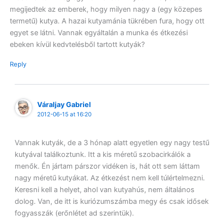
megijedtek az emberek, hogy milyen nagy a (egy közepes
termetű) kutya. A hazai kutyamánia tükrében fura, hogy ott
egyet se látni. Vannak egyáltalán a munka és étkezési
ebeken kívül kedvtelésből tartott kutyák?
Reply
Váraljay Gabriel
2012-06-15 at 16:20
Vannak kutyák, de a 3 hónap alatt egyetlen egy nagy testű
kutyával találkoztunk. Itt a kis méretű szobacirkálók a
menők. Én jártam párszor vidéken is, hát ott sem láttam
nagy méretű kutyákat. Az étkezést nem kell túlértelmezni.
Keresni kell a helyet, ahol van kutyahús, nem általános
dolog. Van, de itt is kuriózumszámba megy és csak idősek
fogyasszák (erőnlétet ad szerintük).