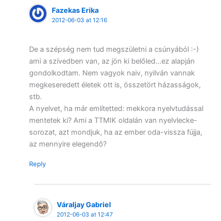
Fazekas Erika
2012-06-03 at 12:16
De a szépség nem tud megszületni a csúnyából :-)
ami a szívedben van, az jön ki belőled…ez alapján
gondolkodtam. Nem vagyok naiv, nyilván vannak
megkeseredett életek ott is, összetört házasságok,
stb.
A nyelvet, ha már említetted: mekkora nyelvtudással
mentetek ki? Ami a TTMIK oldalán van nyelvlecke-
sorozat, azt mondjuk, ha az ember oda-vissza fújja,
az mennyire elegendő?
Reply
Váraljay Gabriel
2012-06-03 at 12:47