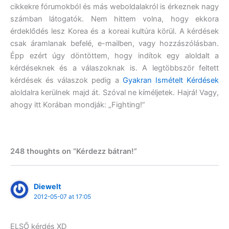
cikkekre fórumokból és más weboldalakról is érkeznek nagy
számban látogatók. Nem hittem volna, hogy ekkora
érdeklődés lesz Korea és a koreai kultúra körül. A kérdések
csak áramlanak befelé, e-mailben, vagy hozzászólásban.
Épp ezért úgy döntöttem, hogy indítok egy aloldalt a
kérdéseknek és a válaszoknak is. A legtöbbször feltett
kérdések és válaszok pedig a
Gyakran Ismételt Kérdések
aloldalra kerülnek majd át. Szóval ne kíméljetek. Hajrá! Vagy,
ahogy itt Korában mondják: „Fighting!”
248 thoughts on “Kérdezz bátran!”
Diewelt
2012-05-07 at 17:05
ELSŐ kérdés XD