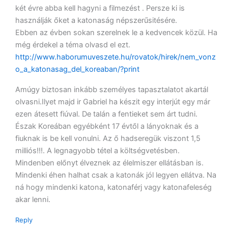
két évre abba kell hagyni a filmezést . Persze ki is
használják őket a katonaság népszerűsitésére.
Ebben az évben sokan szerelnek le a kedvencek közül. Ha
még érdekel a téma olvasd el ezt.
http://www.haborumuveszete.hu/rovatok/hirek/nem_vonz
o_a_katonasag_del_koreaban/?print
Amúgy biztosan inkább személyes tapasztalatot akartál
olvasni.Ilyet majd ir Gabriel ha készit egy interjút egy már
ezen átesett fiúval. De talán a fentieket sem árt tudni.
Észak Koreában egyébként 17 évtől a lányoknak és a
fiuknak is be kell vonulni. Az ő hadseregük viszont 1,5
milliós!!!. A legnagyobb tétel a költségvetésben.
Mindenben előnyt élveznek az élelmiszer ellátásban is.
Mindenki éhen halhat csak a katonák jól legyen ellátva. Na
ná hogy mindenki katona, katonaférj vagy katonafeleség
akar lenni.
Reply