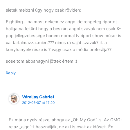
sietek melózni úgy hogy csak röviden:
Fightiing… na most nekem ez angol de rengeteg riportot
hallgatva feltünt hogy a beszúrt angol szavak nem csak K-
pop jellegzetessége hanem normal tv riport show műsor is
ua. tartalmazza..miért??? nincs rá saját szavuk? ill. a
konyhanyelv része is ? vagy csak a média preferálja??
sose tom abbahagyni jöttek értem :)
Reply
Váraljay Gabriel
2012-05-07 at 17:20
Ez már a nyelv része, ahogy az „Oh My God” is. Az OMG-
re az „ajgo”-t használják, de azt is csak az idősek. Én