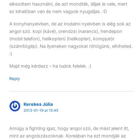
elkezdtem használni, de azt mondták, álljak le vele, mert
ez kihalóban van és nem vagyok nyugdíjas. :D
A konyhanyelvben, de az irodalmi nyelvben is elég sok az
angol szó. kopi (kávé), orendzsi (narancs), hendepon
(mobil telefon), helikopterü (helikopter), kompjutór
(számítógép). Na ilyeneken nagyokat röhögünk, elhiheted.
:)
Majd még kérdezz – ha tudok felelek. :)
Reply
Kerekes Júlia
2013-01-19 at 15:45
Amúgy a fighting igaz, hogy angol szó, de mást jelent itt,
mint az angolszászoknak. Koreában ha ezt mondják az