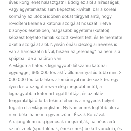
éves korig lehet halasztgatni. Eddig ez alól a hírességek,
vagy egyetemisták sem képeztek kivételt, bár a koreai
kormány az utóbbi időben sokat tárgyalt arról, hogy
rövidíteni kellene a katonai szolgálat hosszát, illetve
bizonyos esetekben, magasabb egyetemi (kutatói)
képzést folytató férfiak között kivételt tett, és felmentette
őket a szolgálat alól. Nyilván óriási ideológiai nevelés is
van a harcászatin kívül, hiszen az „ellenség” ha nem is a
spájzba , de a határon van.
A világon a hatodik legnagyobb létszámú katonai
egységgel, 665 000 fős aktív állománnyal és több mint 3
000 000 fős tartalékos állománnyal rendelkezik (ez egy
ilyen kis országot nézve elég megdöbbentő), a
legnagyobb a katonai fregattflottája, és az aktív
tengeralattjáróflotta tekintetében is a negyedik helyet
foglalja el a világranglistán. Nyilván ennek legfőbb oka a
nem béke hanem fegyverszünet Észak Koreával.
A rajongók mindig igencsak megsiratják, ha népszerű
színésznek (sportolónak, énekesnek) be kell vonulnia, és