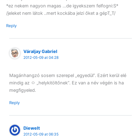
*ez nekem nagyon magas …de igyekszem felfogni:S*
/jeleket nem látok ..mert kockába jelzi őket a gépT_T/
Reply
Váraljay Gabriel
2012-05-09 at 04:28
Magánhangzó sosem szerepel „egyedül”. Ezért kerül elé
mindig az ㅇ „helykitöltőnek”. Ez van a név végén is ha
megfigyeled.
Reply
Diewelt
2012-05-09 at 06:35