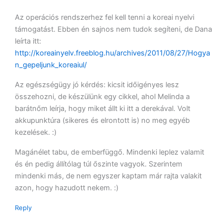
Az operációs rendszerhez fel kell tenni a koreai nyelvi
támogatást. Ebben én sajnos nem tudok segíteni, de Dana
leírta itt:
http://koreainyelv.freeblog.hu/archives/2011/08/27/Hogya
n_gepeljunk_koreaiul/
Az egészségügy jó kérdés: kicsit időigényes lesz
összehozni, de készülünk egy cikkel, ahol Melinda a
barátnőm leírja, hogy miket állt ki itt a derekával. Volt
akkupunktúra (sikeres és elrontott is) no meg egyéb
kezelések. :)
Magánélet tabu, de emberfüggő. Mindenki leplez valamit
és én pedig állítólag túl őszinte vagyok. Szerintem
mindenki más, de nem egyszer kaptam már rajta valakit
azon, hogy hazudott nekem. :)
Reply