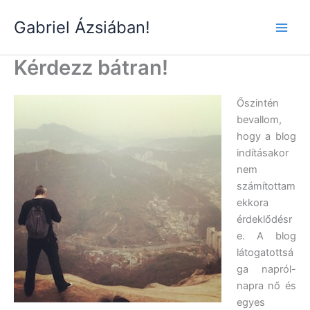
Skip
Gabriel Ázsiában!
to
Main
content
Kérdezz bátran!
Men
Őszintén
bevallom,
hogy a blog
indításakor
nem
számítottam
ekkora
érdeklődésr
e. A blog
látogatottsá
ga napról-
napra nő és
egyes