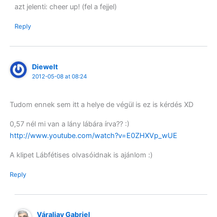
azt jelenti: cheer up! (fel a fejjel)
Reply
Diewelt
2012-05-08 at 08:24
Tudom ennek sem itt a helye de végül is ez is kérdés XD
0,57 nél mi van a lány lábára írva?? :)
http://www.youtube.com/watch?v=E0ZHXVp_wUE
A klipet Lábfétises olvasóidnak is ajánlom :)
Reply
Váraljay Gabriel