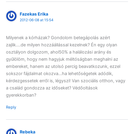
Fazekas Erika
2012-06-08 at 15:54
Milyenek a kórházak? Gondolom betegápolás azért
zajlik….de milyen hozzáállással kezelnek? Én egy olyan
osztályon dolgozom, ahol50% a halálozási arány és
gyűlölöm, hogy nem hagyjuk méltóságban meghalni az
embereket, hanem az utolsó percig beavatkozunk, ezzel
sokszor fájdalmat okozva…ha lehetőségetek adódik,
kérdezgessetek erről is, légyszi! Van szociális otthon, vagy
a család gondozza az időseket? Védőoltások
gyerekkorban?
Reply
Rebeka