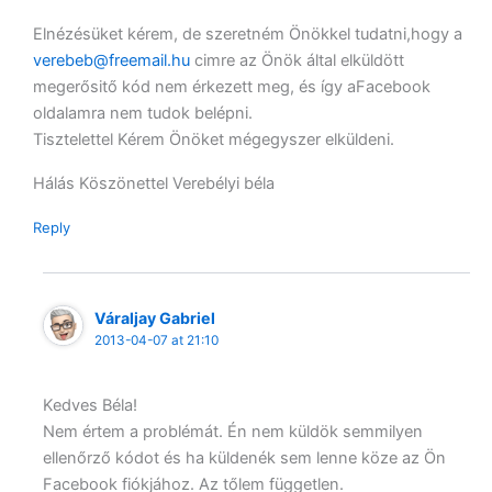
Elnézésüket kérem, de szeretném Önökkel tudatni,hogy a
verebeb@freemail.hu
cimre az Önök által elküldött
megerősitő kód nem érkezett meg, és így aFacebook
oldalamra nem tudok belépni.
Tisztelettel Kérem Önöket mégegyszer elküldeni.
Hálás Köszönettel Verebélyi béla
Reply
Váraljay Gabriel
2013-04-07 at 21:10
Kedves Béla!
Nem értem a problémát. Én nem küldök semmilyen
ellenőrző kódot és ha küldenék sem lenne köze az Ön
Facebook fiókjához. Az tőlem független.