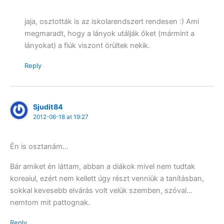
jaja, osztották is az iskolarendszert rendesen :) Ami
megmaradt, hogy a lányok utálják őket (mármint a
lányokat) a fiúk viszont örültek nekik.
Reply
Sjudit84
2012-06-18 at 19:27
Én is osztanám…
Bár amiket én láttam, abban a diákok mivel nem tudtak
koreaiul, ezért nem kellett úgy részt venniük a tanításban,
sokkal kevesebb elvárás volt velük szemben, szóval…
nemtom mit pattognak.
Reply