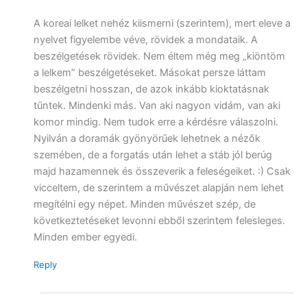
A koreai lelket nehéz kiismerni (szerintem), mert eleve a
nyelvet figyelembe véve, rövidek a mondataik. A
beszélgetések rövidek. Nem éltem még meg „kiöntöm
a lelkem” beszélgetéseket. Másokat persze láttam
beszélgetni hosszan, de azok inkább kioktatásnak
tűntek. Mindenki más. Van aki nagyon vidám, van aki
komor mindig. Nem tudok erre a kérdésre válaszolni.
Nyilván a doramák gyönyörűek lehetnek a nézők
szemében, de a forgatás után lehet a stáb jól berúg
majd hazamennek és összeverik a feleségeiket. :) Csak
vicceltem, de szerintem a művészet alapján nem lehet
megítélni egy népet. Minden művészet szép, de
következtetéseket levonni ebből szerintem felesleges.
Minden ember egyedi.
Reply