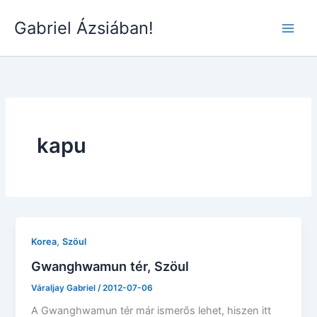
Skip
Gabriel Ázsiában!
to
Main
content
Men
kapu
,
Korea
Szöul
Gwanghwamun tér, Szöul
Váraljay Gabriel
/
2012-07-06
A Gwanghwamun tér már ismerős lehet, hiszen itt