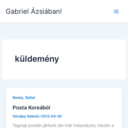
Skip
Gabriel Ázsiában!
to
Main
content
Men
küldemény
,
Korea
Szöul
Posta Koreából
Váraljay Gabriel
/
2012-04-20
Tegnap postán jártunk (én már másodszor, hiszen a