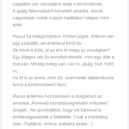
Legalább van visszatartó ereje a börtönöknek.
A gulag felsorolásból kimaradt amerika, akinek
nagyobbak voltak a japán haláltábor-telepei, mint
ezek.
Plussz ha belegondoltok. Emberi jogok. Aláírom van
egy százalék, aki ártatlanul kerül be.
De mivel is jobb, pl az ami itt megy az országban?
Egy átlagos rab 5x annyiból étkezik, mint egy diák a
menzán. Mindig meleg van, van tv, újság, bolt, hűtő,
vc.
Ha itt is az lenne, mint ott, szerintetek túljelentkezés
lenne a börtönökben? Nem.
Plussz érdemes hozzáolvasni a dolgokhoz az
amerikai „Átnevelő büntetésvégrehajtó intézetek”
dolgait… Ne gondoljátok, hogy ott bármivel is
emberségesebbek a feltételek. Csak a marketing
más. (Tudjátok, mókus-patkány esete… )