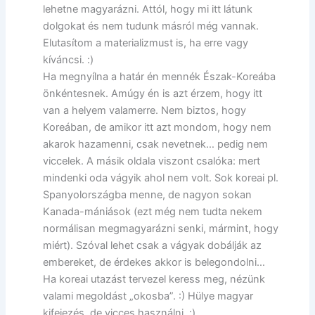
lehetne magyarázni. Attól, hogy mi itt látunk
dolgokat és nem tudunk másról még vannak.
Elutasítom a materializmust is, ha erre vagy
kíváncsi. :)
Ha megnyílna a határ én mennék Észak-Koreába
önkéntesnek. Amúgy én is azt érzem, hogy itt
van a helyem valamerre. Nem biztos, hogy
Koreában, de amikor itt azt mondom, hogy nem
akarok hazamenni, csak nevetnek… pedig nem
viccelek. A másik oldala viszont csalóka: mert
mindenki oda vágyik ahol nem volt. Sok koreai pl.
Spanyolországba menne, de nagyon sokan
Kanada-mániások (ezt még nem tudta nekem
normálisan megmagyarázni senki, mármint, hogy
miért). Szóval lehet csak a vágyak dobálják az
embereket, de érdekes akkor is belegondolni…
Ha koreai utazást tervezel keress meg, nézünk
valami megoldást „okosba”. :) Hülye magyar
kifejezés, de vicces használni. :)