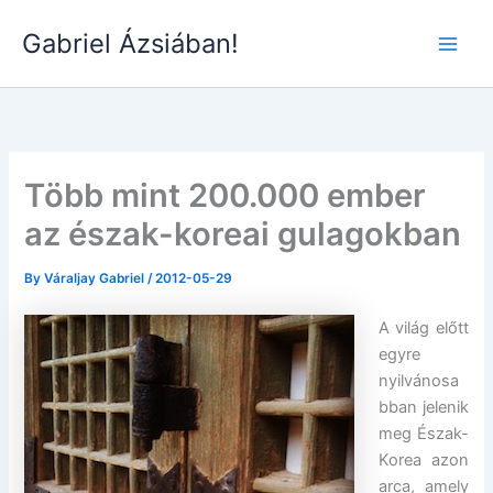
Skip
Gabriel Ázsiában!
to
Main
content
Men
Több mint 200.000 ember
az észak-koreai gulagokban
By
Váraljay Gabriel
/
2012-05-29
A világ előtt
egyre
nyilvánosa
bban jelenik
meg Észak-
Korea azon
arca, amely