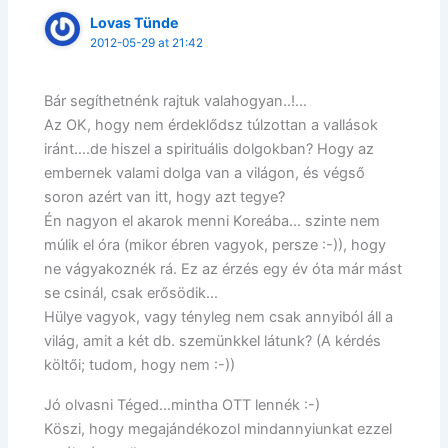
Lovas Tünde
2012-05-29 at 21:42
Bár segíthetnénk rajtuk valahogyan..!…
Az OK, hogy nem érdeklődsz túlzottan a vallások
iránt….de hiszel a spirituális dolgokban? Hogy az
embernek valami dolga van a világon, és végső
soron azért van itt, hogy azt tegye?
Én nagyon el akarok menni Koreába… szinte nem
múlik el óra (mikor ébren vagyok, persze :-)), hogy
ne vágyakoznék rá. Ez az érzés egy év óta már mást
se csinál, csak erősödik…
Hülye vagyok, vagy tényleg nem csak annyiból áll a
világ, amit a két db. szemünkkel látunk? (A kérdés
költői; tudom, hogy nem :-))
Jó olvasni Téged…mintha OTT lennék :-)
Köszi, hogy megajándékozol mindannyiunkat ezzel