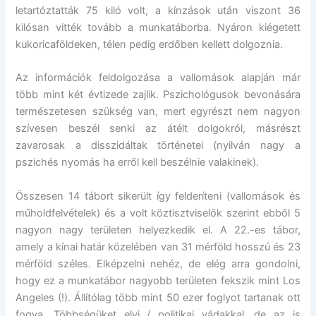
letartóztatták 75 kiló volt, a kínzások után viszont 36
kilósan vitték tovább a munkatáborba. Nyáron kiégetett
kukoricaföldeken, télen pedig erdőben kellett dolgoznia.
Az információk feldolgozása a vallomások alapján már
több mint két évtizede zajlik. Pszichológusok bevonására
természetesen szükség van, mert egyrészt nem nagyon
szívesen beszél senki az átélt dolgokról, másrészt
zavarosak a disszidáltak történetei (nyilván nagy a
pszichés nyomás ha erről kell beszélnie valakinek).
Összesen 14 tábort sikerült így felderíteni (vallomások és
műholdfelvételek) és a volt köztisztviselők szerint ebből 5
nagyon nagy területen helyezkedik el. A 22.-es tábor,
amely a kínai határ közelében van 31 mérföld hosszú és 23
mérföld széles. Elképzelni nehéz, de elég arra gondolni,
hogy ez a munkatábor nagyobb területen fekszik mint Los
Angeles (!). Állítólag több mint 50 ezer foglyot tartanak ott
fogva. Többségüket elvi / politikai vádakkal, de az is