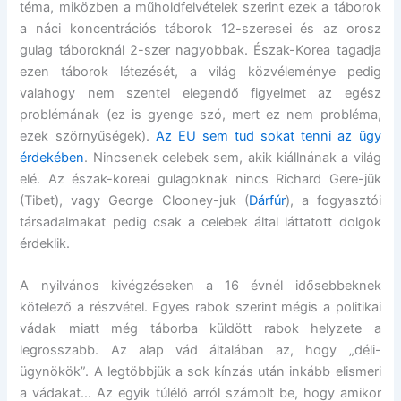
téma, miközben a műholdfelvételek szerint ezek a táborok
a náci koncentrációs táborok 12-szeresei és az orosz
gulag táboroknál 2-szer nagyobbak. Észak-Korea tagadja
ezen táborok létezését, a világ közvéleménye pedig
valahogy nem szentel elegendő figyelmet az egész
problémának (ez is gyenge szó, mert ez nem probléma,
ezek szörnyűségek).
Az EU sem tud sokat tenni az ügy
érdekében
. Nincsenek celebek sem, akik kiállnának a világ
elé. Az észak-koreai gulagoknak nincs Richard Gere-jük
(Tibet), vagy George Clooney-juk (
Dárfúr
), a fogyasztói
társadalmakat pedig csak a celebek által láttatott dolgok
érdeklik.
A nyilvános kivégzéseken a 16 évnél idősebbeknek
kötelező a részvétel. Egyes rabok szerint mégis a politikai
vádak miatt még táborba küldött rabok helyzete a
legrosszabb. Az alap vád általában az, hogy „déli-
ügynökök”. A legtöbbjük a sok kínzás után inkább elismeri
a vádakat… Az egyik túlélő arról számolt be, hogy amikor