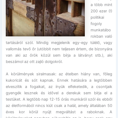
a több mint
200 ezer (!)
politikai
fogoly
munkatábo
rokban való
tartásáról szól. Mindig megjelenik egy-egy túlélő, vagy
vallomás tevő őr (utóbbit nem teljesen értem, de bizonyára
van aki az őrök közül sem bírja a látványt stb.), aki
beszámol az ott zajló dolgokról.
A körülmények siralmasak: az ételben hiány van, főleg
kukoricát és sót kapnak. Ennek hatására a legtöbben
elveszítik a fogaikat, az ínyük elfeketedik, a csontjaik
gyengék lesznek és idővel a derekuk sem bírja el a
testüket. A legtöbb nap 12-15 órás munkáról szól és ebből
az életformából nincs kiút csak a halál, amely általában 50
éves kor körül nyújt megváltást a raboknak. A