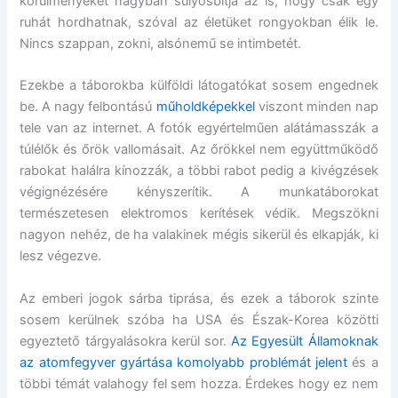
körülményeket nagyban súlyosbítja az is, hogy csak egy
ruhát hordhatnak, szóval az életüket rongyokban élik le.
Nincs szappan, zokni, alsónemű se intimbetét.
Ezekbe a táborokba külföldi látogatókat sosem engednek
be. A nagy felbontású
műholdképekkel
viszont minden nap
tele van az internet. A fotók egyértelműen alátámasszák a
túlélők és őrök vallomásait. Az őrökkel nem együttműködő
rabokat halálra kínozzák, a többi rabot pedig a kivégzések
végignézésére kényszerítik. A munkatáborokat
természetesen elektromos kerítések védik. Megszökni
nagyon nehéz, de ha valakinek mégis sikerül és elkapják, ki
lesz végezve.
Az emberi jogok sárba tiprása, és ezek a táborok szinte
sosem kerülnek szóba ha USA és Észak-Korea közötti
egyeztető tárgyalásokra kerül sor.
Az Egyesült Államoknak
az atomfegyver gyártása komolyabb problémát jelent
és a
többi témát valahogy fel sem hozza. Érdekes hogy ez nem