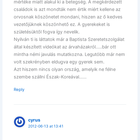
mértéke miatt alakul ki a betegség. A megkérdezett
családok is azt mondták nem értik miért kellene az
orvosnak köszönetet mondani, hiszen az ő kedves
vezetőjüknek köszönhető ez. A gyerekeket is
születésüktől fogva így nevelik.
Nyilván ti is láttatok már a Baptista Szeretetszolgálat
által készített videókat az árvaházakról…..bár ott
mintha némi javulás mutatkozna. Legutóbb már nem
volt szekrényben eldugva egy gyerek sem.
Azt hiszem nincs olyan ország, amelyik ne félne
szembe szállni Észak-Koreával……
Reply
cyrus
2012-06-13 at 13:41