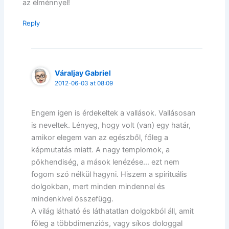
az élménnyel!
Reply
Váraljay Gabriel
2012-06-03 at 08:09
Engem igen is érdekeltek a vallások. Vallásosan
is neveltek. Lényeg, hogy volt (van) egy határ,
amikor elegem van az egészből, főleg a
képmutatás miatt. A nagy templomok, a
pökhendiség, a mások lenézése… ezt nem
fogom szó nélkül hagyni. Hiszem a spirituális
dolgokban, mert minden mindennel és
mindenkivel összefügg.
A világ látható és láthatatlan dolgokból áll, amit
főleg a többdimenziós, vagy síkos dologgal