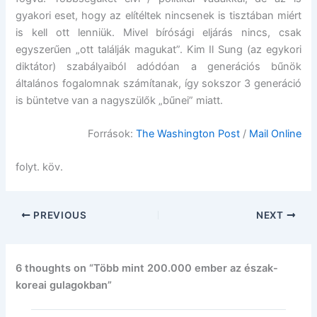
gyakori eset, hogy az elítéltek nincsenek is tisztában miért
is kell ott lenniük. Mivel bírósági eljárás nincs, csak
egyszerűen „ott találják magukat”. Kim Il Sung (az egykori
diktátor) szabályaiból adódóan a generációs bűnök
általános fogalomnak számítanak, így sokszor 3 generáció
is büntetve van a nagyszülők „bűnei” miatt.
Források:
The Washington Post
/
Mail Online
folyt. köv.
PREVIOUS
NEXT
6 thoughts on “Több mint 200.000 ember az észak-
koreai gulagokban”