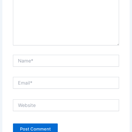
Name*
Email*
Website