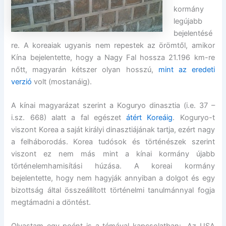
kormány
legújabb
bejelentésé
re. A koreaiak ugyanis nem repestek az örömtől, amikor
Kína bejelentette, hogy a Nagy Fal hossza 21.196 km-re
nőtt, magyarán kétszer olyan hosszú,
mint az eredeti
verzió
volt (mostanáig).
A kínai magyarázat szerint a Koguryo dinasztia (i.e. 37 –
i.sz. 668) alatt a fal egészet
átért Koreáig
. Koguryo-t
viszont Korea a saját királyi dinasztiájának tartja, ezért nagy
a felháborodás. Korea tudósok és történészek szerint
viszont ez nem más mint a kínai kormány újabb
történelemhamisítási húzása. A koreai kormány
bejelentette, hogy nem hagyják annyiban a dolgot és egy
bizottság által összeállított történelmi tanulmánnyal fogja
megtámadni a döntést.