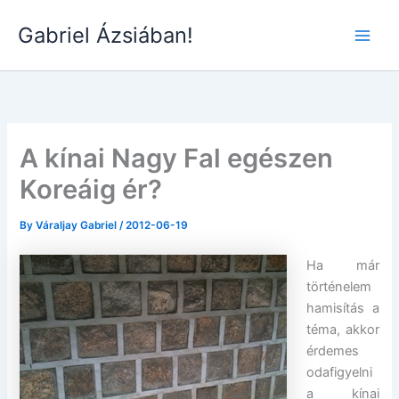
Skip
Gabriel Ázsiában!
to
Main
content
Men
A kínai Nagy Fal egészen
Koreáig ér?
By
Váraljay Gabriel
/
2012-06-19
Ha már
történelem
hamisítás a
téma, akkor
érdemes
odafigyelni
a kínai