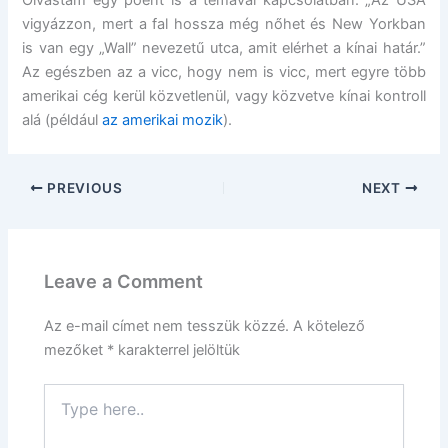
Olvastam egy poént is a témával kapcsolatban: „Az USA
vigyázzon, mert a fal hossza még nőhet és New Yorkban
is van egy „Wall” nevezetű utca, amit elérhet a kínai határ.”
Az egészben az a vicc, hogy nem is vicc, mert egyre több
amerikai cég kerül közvetlenül, vagy közvetve kínai kontroll
alá (például
az amerikai mozik
).
PREVIOUS
NEXT
Leave a Comment
Az e-mail címet nem tesszük közzé.
A kötelező
mezőket
*
karakterrel jelöltük
Type
here..