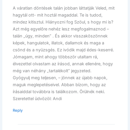
A váratlan döntések talán jobban láttatják Veled, mit
hagytál ott- mit hoztál magaddal. Te is tudod,
mindez kitisztul. Hiányozni fog Szöul, s hogy mi is?
Azt még egyelőre nehéz lesz megfogalmaznod –
talán „úgy, minden” . És akkor visszaköszönnek
képek, hangulatok, illatok, dallamok és maga a
csönd és a nyüzsgés. Ez ivódik majd édes-keserré.
Jómagam, mint ahogy többször utaltam rá,
élvezettel olvastam az írásod, annak ellenére, hogy
még van néhány „tartalékolt” jegyzeted.
Gyógyulj meg teljesen, – jönnek az újabb napok,
maguk meglepetéseivel. Abban bízom, hogy az
írásaiddal továbbra is találkozom. Örülnék neki.
Szeretettel üdvözöl: Andi
Reply