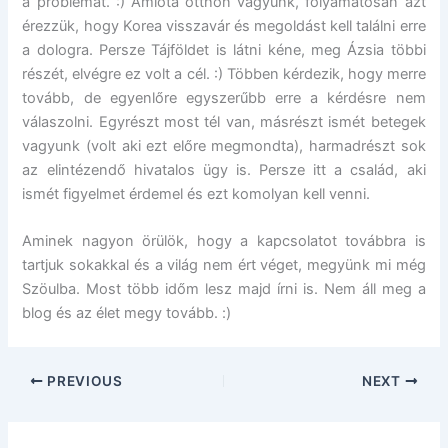
a problémát. :) Amióta otthon vagyunk, folyamatosan azt
érezzük, hogy Korea visszavár és megoldást kell találni erre
a dologra. Persze Tájföldet is látni kéne, meg Ázsia többi
részét, elvégre ez volt a cél. :) Többen kérdezik, hogy merre
tovább, de egyenlőre egyszerűbb erre a kérdésre nem
válaszolni. Egyrészt most tél van, másrészt ismét betegek
vagyunk (volt aki ezt előre megmondta), harmadrészt sok
az elintézendő hivatalos ügy is. Persze itt a család, aki
ismét figyelmet érdemel és ezt komolyan kell venni.
Aminek nagyon örülök, hogy a kapcsolatot továbbra is
tartjuk sokakkal és a világ nem ért véget, megyünk mi még
Szöulba. Most több időm lesz majd írni is. Nem áll meg a
blog és az élet megy tovább. :)
PREVIOUS
NEXT