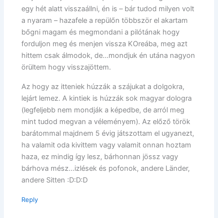
egy hét alatt visszaállni, én is – bár tudod milyen volt
a nyaram – hazafele a repülőn többször el akartam
bőgni magam és megmondani a pilótának hogy
forduljon meg és menjen vissza KOreába, meg azt
hittem csak álmodok, de…mondjuk én utána nagyon
örültem hogy visszajöttem.
Az hogy az itteniek húzzák a szájukat a dolgokra,
lejárt lemez. A kintiek is húzzák sok magyar dologra
(legfeljebb nem mondják a képedbe, de arról meg
mint tudod megvan a véleményem). Az előző török
barátommal majdnem 5 évig játszottam el ugyanezt,
ha valamit oda kivittem vagy valamit onnan hoztam
haza, ez mindig így lesz, bárhonnan jössz vagy
bárhova mész…izlések és pofonok, andere Länder,
andere Sitten :D:D:D
Reply