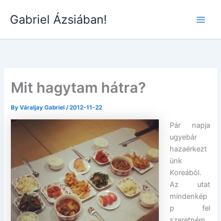
Skip
Gabriel Ázsiában!
to
Main
content
Men
Mit hagytam hátra?
By
Váraljay Gabriel
/
2012-11-22
Pár napja
ugyebár
hazaérkezt
ünk
Koreából.
Az utat
mindenkép
p fel
szeretném