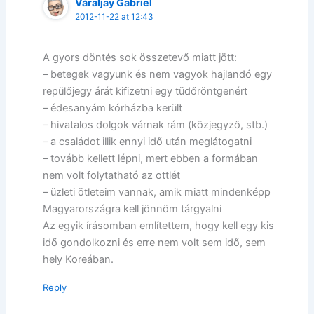
Váraljay Gabriel
2012-11-22 at 12:43
A gyors döntés sok összetevő miatt jött:
– betegek vagyunk és nem vagyok hajlandó egy
repülőjegy árát kifizetni egy tüdőröntgenért
– édesanyám kórházba került
– hivatalos dolgok várnak rám (közjegyző, stb.)
– a családot illik ennyi idő után meglátogatni
– tovább kellett lépni, mert ebben a formában
nem volt folytatható az ottlét
– üzleti ötleteim vannak, amik miatt mindenképp
Magyarországra kell jönnöm tárgyalni
Az egyik írásomban említettem, hogy kell egy kis
idő gondolkozni és erre nem volt sem idő, sem
hely Koreában.
Reply