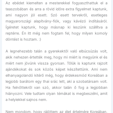
Az ebédet kiemelten a mesterekkel fogyaszthattuk el a
teaszobában és arra a rövid időre extra figyelmet kaptunk,
ami nagyon jól esett. Szó esett tervekről, esetleges
magyarországi alapítvány-fiók, vagy kávézó indításáról.
Ígéretet kaptunk, hogy másnap ki leszünk szállítva a
reptérre. Én itt még nem fogtam fel, hogy milyen komoly
döntést is hoztam. :)
A legnehezebb talán a gyerekektől való elbúcsúzás volt,
akik nehezen értették meg, hogy mi miért is megyünk el és
miért nem jövünk vissza gyorsan. Tőlük is kaptunk rajzolt
ajándékokat és sok közös képet készítettünk. Ami nem
elhanyagolandó kitérő még, hogy érdekesmód Koreában a
legjobb barátom egy thai srác lett, aki a szobatársam volt.
Ha felnőttekről van szó, akkor talán ő fog a legjobban
hiányozni. Vele tudtam olyan témákat is megbeszélni, amit
a helyiekkel sajnos nem.
Nem mondom, hogy rájöttem az élet értelmére Koreában,