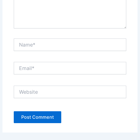
Name*
Email*
Website