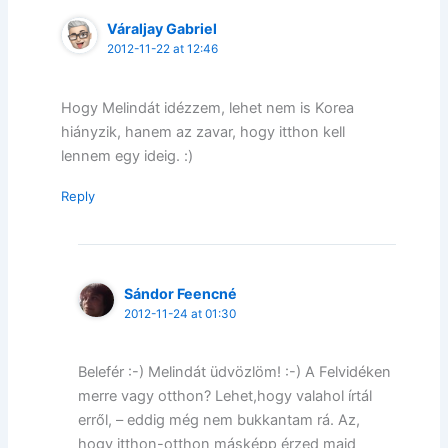
Váraljay Gabriel
2012-11-22 at 12:46
Hogy Melindát idézzem, lehet nem is Korea
hiányzik, hanem az zavar, hogy itthon kell
lennem egy ideig. :)
Reply
Sándor Feencné
2012-11-24 at 01:30
Belefér :-) Melindát üdvözlöm! :-) A Felvidéken
merre vagy otthon? Lehet,hogy valahol írtál
erről, – eddig még nem bukkantam rá. Az,
hogy itthon-otthon másképp érzed majd