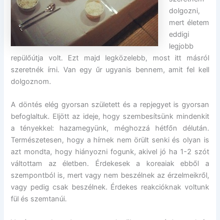
dolgozni,
mert életem
eddigi
legjobb
repülőútja volt. Ezt majd legközelebb, most itt másról
szeretnék írni. Van egy űr ugyanis bennem, amit fel kell
dolgoznom.
A döntés elég gyorsan született és a repjegyet is gyorsan
befoglaltuk. Eljött az ideje, hogy szembesítsünk mindenkit
a tényekkel: hazamegyünk, méghozzá hétfőn délután.
Természetesen, hogy a hírnek nem örült senki és olyan is
azt mondta, hogy hiányozni fogunk, akivel jó ha 1-2 szót
váltottam az életben. Érdekesek a koreaiak ebből a
szempontból is, mert vagy nem beszélnek az érzelmeikről,
vagy pedig csak beszélnek. Érdekes reakcióknak voltunk
fül és szemtanúi.