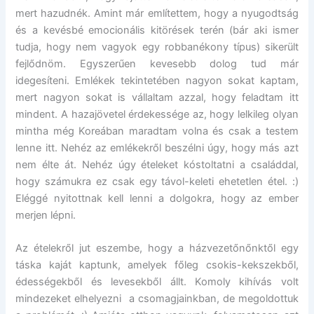
mert hazudnék. Amint már említettem, hogy a nyugodtság
és a kevésbé emocionális kitörések terén (bár aki ismer
tudja, hogy nem vagyok egy robbanékony típus) sikerült
fejlődnöm. Egyszerűen kevesebb dolog tud már
idegesíteni. Emlékek tekintetében nagyon sokat kaptam,
mert nagyon sokat is vállaltam azzal, hogy feladtam itt
mindent. A hazajövetel érdekessége az, hogy lelkileg olyan
mintha még Koreában maradtam volna és csak a testem
lenne itt. Nehéz az emlékekről beszélni úgy, hogy más azt
nem élte át. Nehéz úgy ételeket kóstoltatni a családdal,
hogy számukra ez csak egy távol-keleti ehetetlen étel. :)
Eléggé nyitottnak kell lenni a dolgokra, hogy az ember
merjen lépni.
Az ételekről jut eszembe, hogy a házvezetőnőnktől egy
táska kaját kaptunk, amelyek főleg csokis-kekszekből,
édességekből és levesekből állt. Komoly kihívás volt
mindezeket elhelyezni a csomagjainkban, de megoldottuk