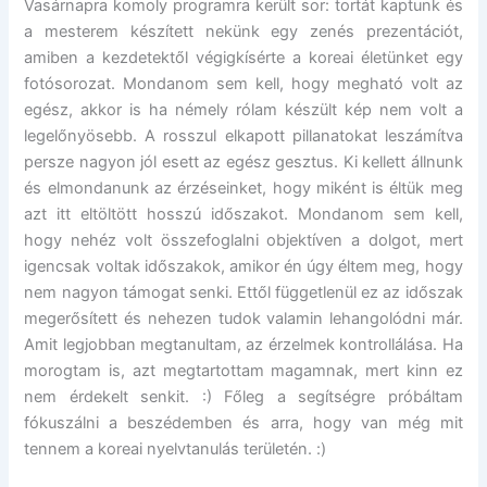
Vasárnapra komoly programra került sor: tortát kaptunk és
a mesterem készített nekünk egy zenés prezentációt,
amiben a kezdetektől végigkísérte a koreai életünket egy
fotósorozat. Mondanom sem kell, hogy megható volt az
egész, akkor is ha némely rólam készült kép nem volt a
legelőnyösebb. A rosszul elkapott pillanatokat leszámítva
persze nagyon jól esett az egész gesztus. Ki kellett állnunk
és elmondanunk az érzéseinket, hogy miként is éltük meg
azt itt eltöltött hosszú időszakot. Mondanom sem kell,
hogy nehéz volt összefoglalni objektíven a dolgot, mert
igencsak voltak időszakok, amikor én úgy éltem meg, hogy
nem nagyon támogat senki. Ettől függetlenül ez az időszak
megerősített és nehezen tudok valamin lehangolódni már.
Amit legjobban megtanultam, az érzelmek kontrollálása. Ha
morogtam is, azt megtartottam magamnak, mert kinn ez
nem érdekelt senkit. :) Főleg a segítségre próbáltam
fókuszálni a beszédemben és arra, hogy van még mit
tennem a koreai nyelvtanulás területén. :)