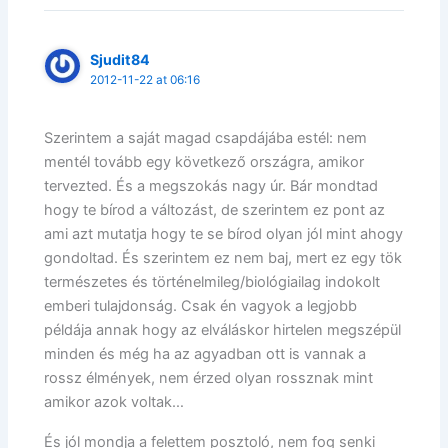
Sjudit84
2012-11-22 at 06:16
Szerintem a saját magad csapdájába estél: nem
mentél tovább egy következő országra, amikor
tervezted. És a megszokás nagy úr. Bár mondtad
hogy te bírod a változást, de szerintem ez pont az
ami azt mutatja hogy te se bírod olyan jól mint ahogy
gondoltad. És szerintem ez nem baj, mert ez egy tök
természetes és történelmileg/biológiailag indokolt
emberi tulajdonság. Csak én vagyok a legjobb
példája annak hogy az elváláskor hirtelen megszépül
minden és még ha az agyadban ott is vannak a
rossz élmények, nem érzed olyan rossznak mint
amikor azok voltak…
És jól mondja a felettem posztoló, nem fog senki