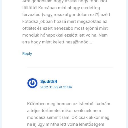
Arra gondoltam hogy azáltal hogy több időt
töltöttél Koreában mint ahogy eredetileg
tervezted (vagy rosszul gondolom ezt?) ezért
kötődsz jobban hozzá mert megszoktad az
ottlétet és ezért nehezebb most eljönni mint
mondjuk hónapokkal ezelőtt lett volna. Nem
arra hogy miért kellett hazajönnöd…
Reply
Sjudit84
2012-11-22 at 21:04
Különben meg honnan az Istenből tudnám
a teljes történetet mikor senkinek nem
mondasz semmit (ami OK csak akkor meg
ne írj úgy mintha lett volna lehetőségem