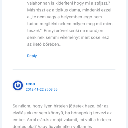
valahonnan is kideríteni hogy mi a stájsz).?
Másrészt ez a tipikus duma, mindenki ezzel
a „te nem vagy a helyemben ergo nem
tudod megítélni nekem milyen meg mit miért
teszek”. Ennyi erővel senki ne mondjon
senkinek semmi véleményt mert sose lesz
az illető bőrében…
Reply
reea
2012-11-22 at 08:55
Sajnálom, hogy ilyen hirtelen jöttetek haza, bár az
elválás akkor sem könnyű, ha hónapokig tervezi az
ember. Arról elárulsz majd valamit, mi volt a hirtelen
döntés oka? Vagy figyelmetlen voltam és