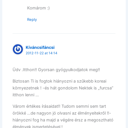
Komárom :)
Reply
Kíváncsifáncsi
2012-11-22 at 14:14
Üdv .Itthon!! Gyorsan gyógyulkodjatok meg!!
Biztosan Ti is fogtok hiányozni a szűkebb koreai
környezetnek ! -és hát gondolom Nektek is „furcsa”
itthon lenni …
Várom értékes írásaidat!! Tudom semmi sem tart
örökké …de nagyon jó olvasni az élményeitekről !!-
hiányozni fog ha majd a végére érsz a megosztható
élmények ismertetésével !