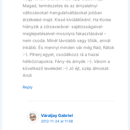
Magad, természetes és az árnyalatnyi
változásokat-hangulatváltásokat jobban
érzékeled majd. Kissé kívülállóként. Ha Korea
hiányzik a zűrzavarával- sajátosságaival-
meglepetéseivel-mosolyra fakasztásával –
nem csoda. Minél távolabb vagy tőlük, annál
inkább. És mennyi minden vár még Rád, Rátok
:-). Pihenj egyet, csodálkozz rá a hazai
hétköznapokra. Fény-és árnyék :-). Várom a
következő leveledet :-) Jó éjt, szép álmokat:
Andi
Reply
Váraljay Gabriel
2012-11-24 at 11:58