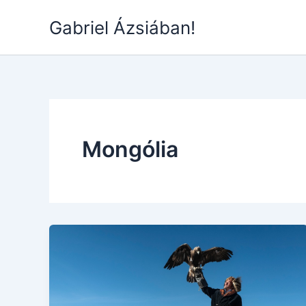
Skip
Gabriel Ázsiában!
to
content
Mongólia