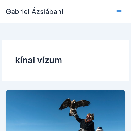
Skip
Gabriel Ázsiában!
to
Main
content
Men
kínai vízum