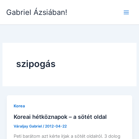
Skip
Gabriel Ázsiában!
to
Main
content
Men
szipogás
Korea
Koreai hétköznapok – a sötét oldal
Váraljay Gabriel
/
2012-04-22
Peti barátom azt kérte írjak a sötét oldalról. 3 dolog