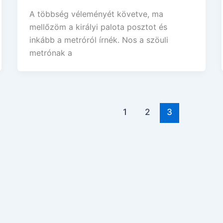
A többség véleményét követve, ma
mellőzöm a királyi palota posztot és
inkább a metróról írnék. Nos a szöuli
metrónak a
1
2
3