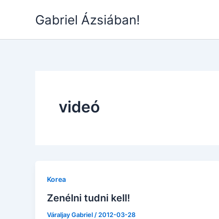
Skip
Gabriel Ázsiában!
to
content
videó
Korea
Zenélni tudni kell!
Váraljay Gabriel
/
2012-03-28