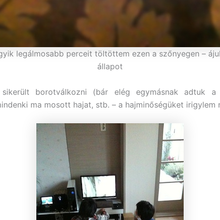
gyik legálmosabb perceit töltöttem ezen a szőnyegen – ájul
állapot
sikerült borotválkozni (bár elég egymásnak adtuk a
 mindenki ma mosott hajat, stb. – a hajminőségüket irigylem