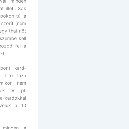
val minden
 illeti. Sok
apokon túl a
 szorít (nem
gy thai nőt
 szembe kell
hozod fel a
-)
pont kard-
. Irtó laza
 mikor nem
kek és pl.
-kardokkal
velük a 10
 minden a