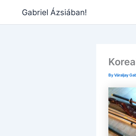
Skip
Gabriel Ázsiában!
to
content
Korea
By
Váraljay Ga