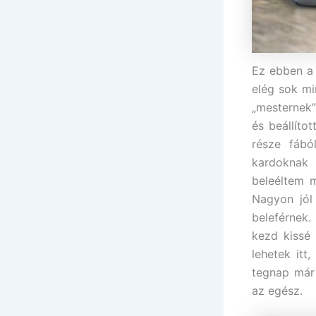
Ez ebben a 
elég sok mi
„mesternek”
és beállíto
része fábó
kardoknak 
beleéltem 
Nagyon jól
beleférnek.
kezd kissé 
lehetek it
tegnap már
az egész.