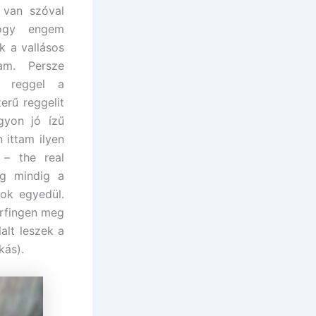
 van szóval
hogy engem
k a vallásos
am. Persze
t reggel a
erű reggelit
gyon jó ízű
 ittam ilyen
i – the real
ég mindig a
ok egyedül.
urfingen meg
alt leszek a
kás).