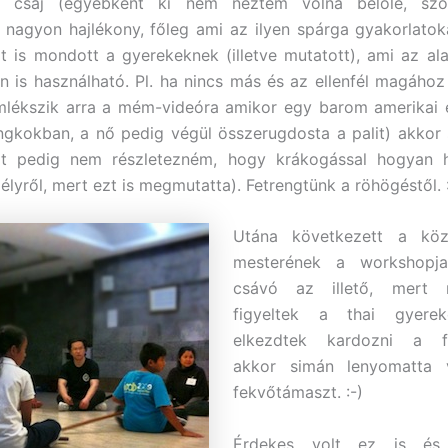
A csaj (egyébként ki nem néztem volna belőle, szó
) nagyon hajlékony, főleg ami az ilyen spárga gyakorlatokat
t is mondott a gyerekeknek (illetve mutatott), ami az al
n is használható. Pl. ha nincs más és az ellenfél magához
mlékszik arra a mém-videóra amikor egy barom amerikai e
angkokban, a nő pedig végül összerugdosta a palit) akkor
t pedig nem részletezném, hogy krákogással hogyan 
élyről, mert ezt is megmutatta). Fetrengtünk a röhögéstől. :
Utána következett a köz
mesterének a workshopja
csávó az illető, mert
figyeltek a thai gyere
elkezdtek kardozni a fa
akkor simán lenyomatta 
fekvőtámaszt. :-)
Érdekes volt ez is és