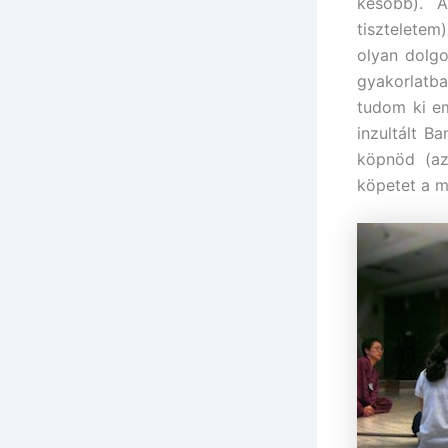
később). 
tiszteletem
olyan dolgo
gyakorlatba
tudom ki e
inzultált B
köpnöd (az
köpetet a m