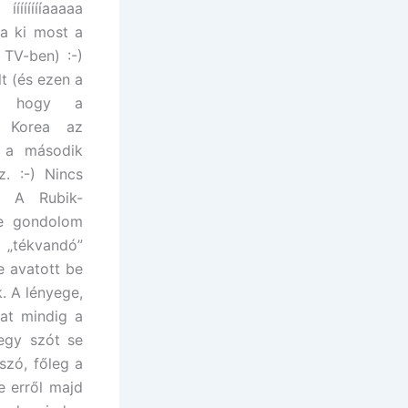
íííííííaaaaa
 a ki most a
TV-ben) :-)
t (és ezen a
), hogy a
m Korea az
 a második
z. :-) Nincs
. A Rubik-
se gondolom
A „tékvandó”
e avatott be
. A lényege,
at mindig a
 egy szót se
szó, főleg a
e erről majd