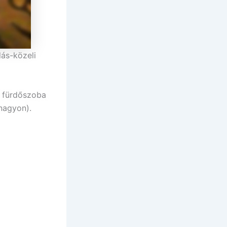
ás-közeli
 fürdőszoba
 nagyon).