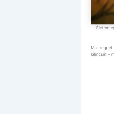
Életem e
Ma reggel 
kilincsét –