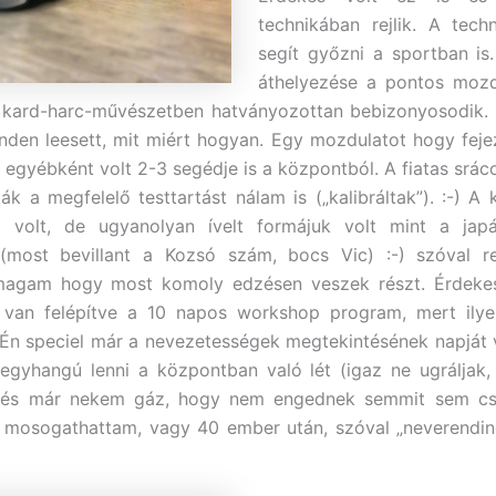
technikában rejlik. A tec
segít győzni a sportban is.
áthelyezése a pontos mozd
kard-harc-művészetben hatványozottan bebizonyosodik. F
nden leesett, mit miért hogyan. Egy mozdulatot hogy feje
 egyébként volt 2-3 segédje is a központból. A fiatas srác
tták a megfelelő testtartást nálam is („kalibráltak”). :-) A
l volt, de ugyanolyan ívelt formájuk volt mint a jap
(most bevillant a Kozsó szám, bocs Vic) :-) szóval rea
magam hogy most komoly edzésen veszek részt. Érdekes 
 van felépítve a 10 napos workshop program, mert ilye
 Én speciel már a nevezetességek megtekintésének napját
egyhangú lenni a központban való lét (igaz ne ugráljak,
t, és már nekem gáz, hogy nem engednek semmit sem csin
 mosogathattam, vagy 40 ember után, szóval „neverending