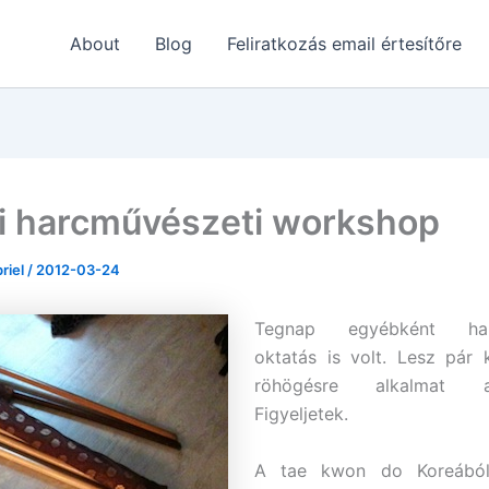
About
Blog
Feliratkozás email értesítőre
i harcművészeti workshop
briel
/
2012-03-24
Tegnap egyébként harc
oktatás is volt. Lesz pár
röhögésre alkalmat 
Figyeljetek.
A tae kwon do Koreából