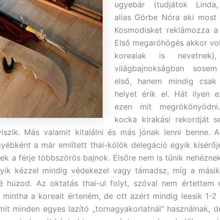
ugyebár (tudjátok Linda, í
alias Görbe Nóra aki most
Kosmodisket reklámozza a 
Első megaröhögés akkor vol
koreaiak is nevetnek
világbajnokságban sose
első, hanem mindig csak
helyet érik el. Hát ilyen e
ezen mit megrökönyödni
kocka kirakási rekordját 
szik. Más valamit kitalálni és más jónak lenni benne. 
gyébként a már említett thai-kölök delegáció egyik kísérőj
nek a férje többszörös bajnok. Elsőre nem is tűnik nehéznek
yik kézzel mindig védekezel vagy támadsz, míg a másik
é húzod. Az oktatás thai-ul folyt, szóval nem értettem
 mintha a koreait érteném, de ott azért mindig leesik 1-2 
it minden egyes lazító „tornagyakorlatnál” használnak, d