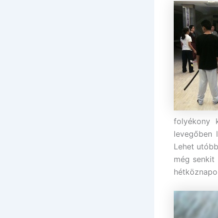
folyékony 
levegőben 
Lehet utóbb
még senkit 
hétköznapok