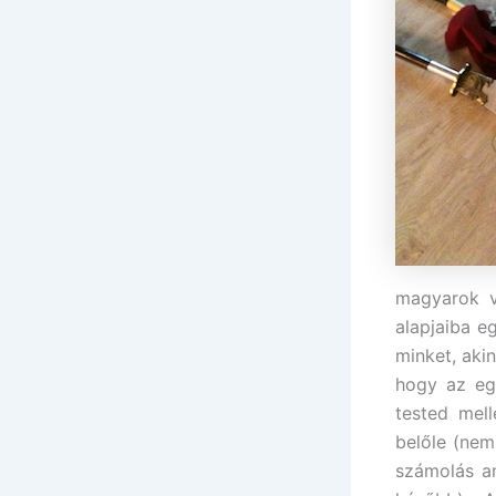
magyarok vi
alapjaiba e
minket, aki
hogy az eg
tested mell
belőle (nem
számolás am