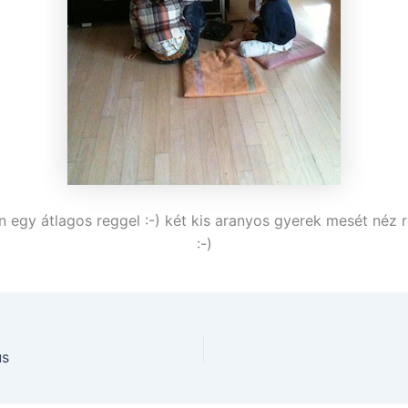
 egy átlagos reggel :-) két kis aranyos gyerek mesét néz r
:-)
us