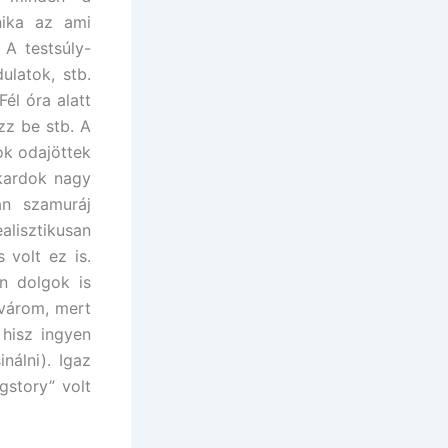
hnika az ami
 A testsúly-
ulatok, stb.
él óra alatt
zz be stb. A
ok odajöttek
 kardok nagy
án szamuráj
lisztikusan
volt ez is.
n dolgok is
 várom, mert
 hisz ingyen
álni). Igaz
story” volt