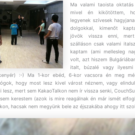
Ma valami taoista oktatás
mivel én kikötöttem, 
legyenek szívesek hagyjana
dolgokkal, kimenőt kapt
jövök vissza enni, mer
szálláson csak valami italsz
kaptam (ami mellesleg na
volt, azt hiszem Bulgáriában
italt, búzalé vagy ilyesm
kenyér) :-) Ma 1-kor ebéd, 6-kor vacsora én meg m
lógok, hogy most lesz kivel várost néznem, vagy elindul
i lesz, mert sem KakaoTalkon nem ír vissza senki, CouchS
sem kerestem (azok is mire reagálnak én már ismét elfogl
on, hacsak nem megyünk bele az éjszakába ahogy itt szo