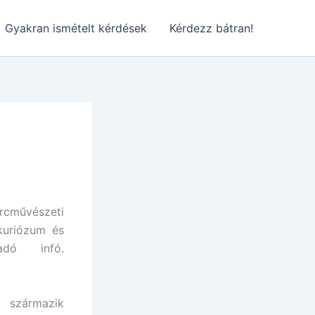
Gyakran ismételt kérdések
Kérdezz bátran!
művészeti
 kuriózum és
adó infó.
 származik