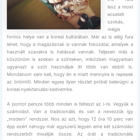
lesz a most
ecsetelt
szokás,
mégis
fontos helye van a koreai kultúrában. Már az is elég fura
lehet, hogy a magázásnak is vannak fokozatai, amelyek a
használt szavakra is hatással vannak. Teljesen más a
köszönöm is ezeken a szinteken, miközben magyarban
ugyanazt a szót használjuk itt több van ebből is.
Mondanom sem kell, hogy én e miatt mennyire is repesek
az örömtől. Minden egyes ilyen részlet próbál belerúgni a
koreai nyelvtanulási kedvembe.
A pontot persze több minden is felteszi az i-re. Vegyük a
számolást. Van a tradicionális és van a nevezzük így
„modern” rendszer. Nos az azt, hogy 12 óra 10 perc van
épp ezért nehogy már egyszerű legyen eme két számolási
rendszerből mixeljük össze. Az órát a tradicionális