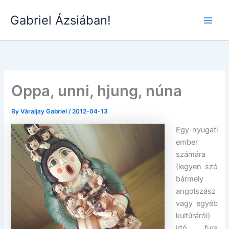
Skip
Gabriel Ázsiában!
to
Main
content
Men
Oppa, unni, hjung, núna
By
Váraljay Gabriel
/
2012-04-13
Egy nyugati
ember
számára
(legyen szó
bármely
angolszász
vagy egyéb
kultúráról)
irtó fura