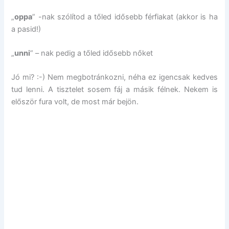
„
oppa
” -nak szólítod a tőled idősebb férfiakat (akkor is ha
a pasid!)
„
unni
” – nak pedig a tőled idősebb nőket
Jó mi? :-) Nem megbotránkozni, néha ez igencsak kedves
tud lenni. A tisztelet sosem fáj a másik félnek. Nekem is
először fura volt, de most már bejön.