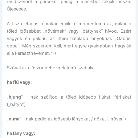
rendszerből a perceket pedig a másikból rakjuk össze.
Ójeeeeee.
A tiszteletadás témakör egyik fő momentuma az, mikor a
tőled idősebbet „nővérnek” vagy „báttynak” hívod. Ezért
vagyok én például az itteni fiatalabb lányoknak „Gabriel
oppa”. Még szoknom kell, mert egyre gyakrabban hagyják
el a keresztnevemet. :-)
Szóval az először nehéznek tűnő szabály:
ha fiú vagy:
„
hjung
” – nak szólítod a tőled idősebb fiúkat, férfiakat
(„bátyó”)
„
núna
” – nak pedig az idősebb lányokat / nőket („nővér”)
ha lány vagy: