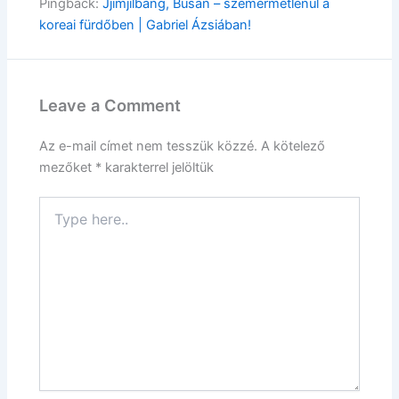
Pingback:
Jjimjilbang, Busan – szemérmetlenül a
koreai fürdőben | Gabriel Ázsiában!
Leave a Comment
Az e-mail címet nem tesszük közzé.
A kötelező
mezőket
*
karakterrel jelöltük
Type
here..