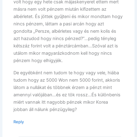
volt hogy egy hete csak májaskenyeret ettem mert
másra nem volt pénzem miután kifizettem az
albérletet. És jöttek gyűjteni és mikor mondtam hogy
nincs pénzem, láttam a pasi arcán hogy azt
gondolta „Persze, albérletes vagy és nem kolis és
azt hazudod hogy nincs pénzed?”…pedig tényleg
kétszáz forint volt a pénztárcámban…Szóval azt is
utálom mikor magyarázkodnom kell hogy nincs
pénzem hogy elhigyjék.
De egyébként nem tudom te hogy vagy vele, hiába
tudom hogy az 5000 Won nem 5000 forint, akkoris
látom a nullákat és többnek érzem a pénzt mint
amennyi valójában…és ez tök rossz…És különbenis
miért vannak itt nagyobb pénzek mikor Korea
jobban áll nálunk pénzügyileg?
Reply