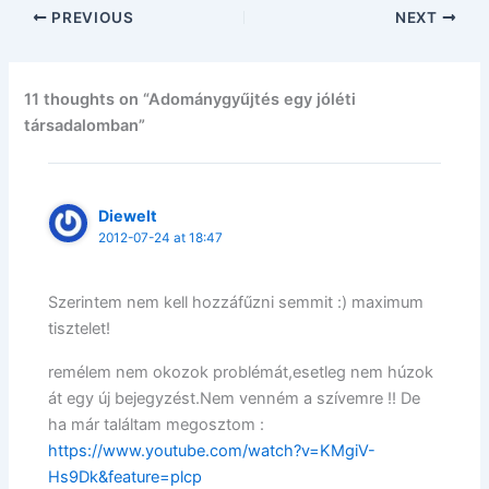
PREVIOUS
NEXT
11 thoughts on “Adománygyűjtés egy jóléti
társadalomban”
Diewelt
2012-07-24 at 18:47
Szerintem nem kell hozzáfűzni semmit :) maximum
tisztelet!
remélem nem okozok problémát,esetleg nem húzok
át egy új bejegyzést.Nem venném a szívemre !! De
ha már találtam megosztom :
https://www.youtube.com/watch?v=KMgiV-
Hs9Dk&feature=plcp