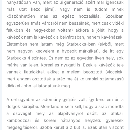
hanyatlóban van, mert az új generáció azért már igencsak
más utat kezd járni), vagy nem is tudom minek
köszönhetően más az egész hozzáállás. Szöulban
egyszerűen (más városról nem beszélnék, mert csak vidéki
falukban és hegyekben voltam) akkora a jólét, hogy a
kávézók nem is kávézók a belvárosban, hanem kávéházak.
Életemben nem jártam még Starbucks-ban (elvből, mert
nem nagyon kedvelem a hypeolt márkákat), de itt egy
Starbucks 4 szintes. És nem ez az egyetlen ilyen hely, sok
márka van jelen, koreai és nyugati is. Ezek a kávézók tele
vannak fiatalokkal, akiket a mellém beosztott (viccelek,
mert engem osztottak a srác mellé) kolumbiai származású
diákkal John-al látogattunk meg.
A cél ugyebár az adomány gyűjtés volt, így kerültem én a
dolgok sűrűjébe. Mondanom sem kell, hogy a srác mondta
a szöveget mely az alapítványról szólt, az afrikai,
kambodzsai és koreai hátrányos helyzetű gyerekek
megsegítéséről. Szóba került a 2 kút is. Ezek után viszont