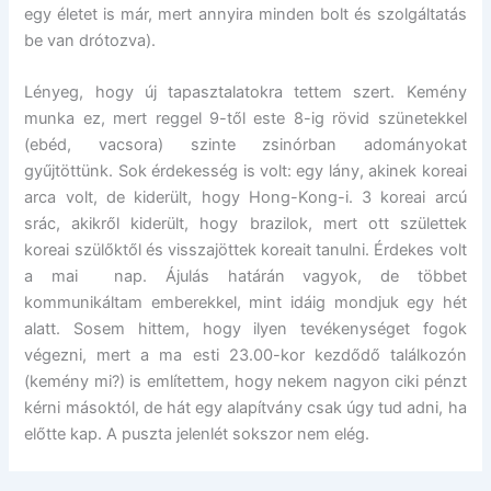
egy életet is már, mert annyira minden bolt és szolgáltatás
be van drótozva).
Lényeg, hogy új tapasztalatokra tettem szert. Kemény
munka ez, mert reggel 9-től este 8-ig rövid szünetekkel
(ebéd, vacsora) szinte zsinórban adományokat
gyűjtöttünk. Sok érdekesség is volt: egy lány, akinek koreai
arca volt, de kiderült, hogy Hong-Kong-i. 3 koreai arcú
srác, akikről kiderült, hogy brazilok, mert ott születtek
koreai szülőktől és visszajöttek koreait tanulni. Érdekes volt
a mai nap. Ájulás határán vagyok, de többet
kommunikáltam emberekkel, mint idáig mondjuk egy hét
alatt. Sosem hittem, hogy ilyen tevékenységet fogok
végezni, mert a ma esti 23.00-kor kezdődő találkozón
(kemény mi?) is említettem, hogy nekem nagyon ciki pénzt
kérni másoktól, de hát egy alapítvány csak úgy tud adni, ha
előtte kap. A puszta jelenlét sokszor nem elég.