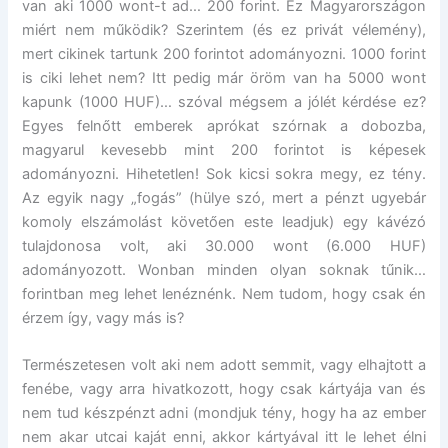
van aki 1000 wont-t ad… 200 forint. Ez Magyarországon
miért nem működik? Szerintem (és ez privát vélemény),
mert cikinek tartunk 200 forintot adományozni. 1000 forint
is ciki lehet nem? Itt pedig már öröm van ha 5000 wont
kapunk (1000 HUF)… szóval mégsem a jólét kérdése ez?
Egyes felnőtt emberek aprókat szórnak a dobozba,
magyarul kevesebb mint 200 forintot is képesek
adományozni. Hihetetlen! Sok kicsi sokra megy, ez tény.
Az egyik nagy „fogás” (hülye szó, mert a pénzt ugyebár
komoly elszámolást követően este leadjuk) egy kávézó
tulajdonosa volt, aki 30.000 wont (6.000 HUF)
adományozott. Wonban minden olyan soknak tűnik…
forintban meg lehet lenéznénk. Nem tudom, hogy csak én
érzem így, vagy más is?
Természetesen volt aki nem adott semmit, vagy elhajtott a
fenébe, vagy arra hivatkozott, hogy csak kártyája van és
nem tud készpénzt adni (mondjuk tény, hogy ha az ember
nem akar utcai kaját enni, akkor kártyával itt le lehet élni