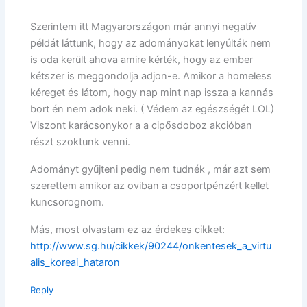
Szerintem itt Magyarországon már annyi negatív
példát láttunk, hogy az adományokat lenyúlták nem
is oda került ahova amire kérték, hogy az ember
kétszer is meggondolja adjon-e. Amikor a homeless
kéreget és látom, hogy nap mint nap issza a kannás
bort én nem adok neki. ( Védem az egészségét LOL)
Viszont karácsonykor a a cipősdoboz akcióban
részt szoktunk venni.
Adományt gyűjteni pedig nem tudnék , már azt sem
szerettem amikor az oviban a csoportpénzért kellet
kuncsorognom.
Más, most olvastam ez az érdekes cikket:
http://www.sg.hu/cikkek/90244/onkentesek_a_virtu
alis_koreai_hataron
Reply