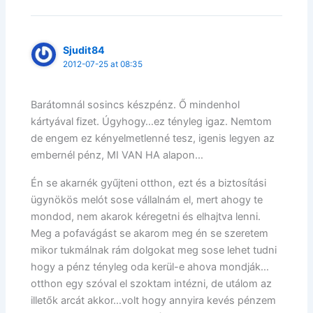
Sjudit84
2012-07-25 at 08:35
Barátomnál sosincs készpénz. Ő mindenhol
kártyával fizet. Úgyhogy…ez tényleg igaz. Nemtom
de engem ez kényelmetlenné tesz, igenis legyen az
embernél pénz, MI VAN HA alapon…
Én se akarnék gyűjteni otthon, ezt és a biztosítási
ügynökös melót sose vállalnám el, mert ahogy te
mondod, nem akarok kéregetni és elhajtva lenni.
Meg a pofavágást se akarom meg én se szeretem
mikor tukmálnak rám dolgokat meg sose lehet tudni
hogy a pénz tényleg oda kerül-e ahova mondják…
otthon egy szóval el szoktam intézni, de utálom az
illetők arcát akkor…volt hogy annyira kevés pénzem