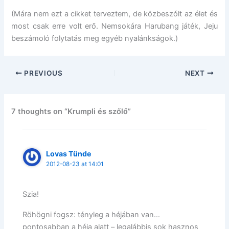
(Mára nem ezt a cikket terveztem, de közbeszólt az élet és
most csak erre volt erő. Nemsokára Harubang játék, Jeju
beszámoló folytatás meg egyéb nyalánkságok.)
PREVIOUS
NEXT
7 thoughts on “Krumpli és szőlő”
Lovas Tünde
2012-08-23 at 14:01
Szia!
Röhögni fogsz: tényleg a héjában van…
pontosabban a héja alatt – legalábbis sok hasznos