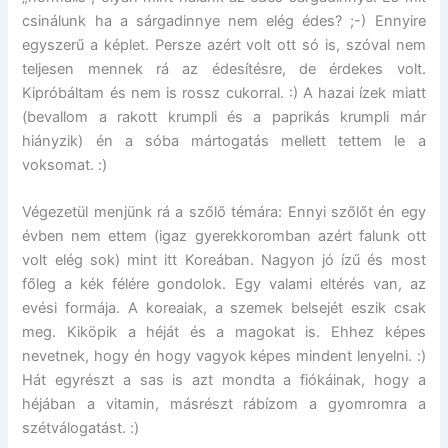
csinálunk ha a sárgadinnye nem elég édes? ;-) Ennyire
egyszerű a képlet. Persze azért volt ott só is, szóval nem
teljesen mennek rá az édesítésre, de érdekes volt.
Kipróbáltam és nem is rossz cukorral. :) A hazai ízek miatt
(bevallom a rakott krumpli és a paprikás krumpli már
hiányzik) én a sóba mártogatás mellett tettem le a
voksomat. :)
Végezetül menjünk rá a szőlő témára: Ennyi szőlőt én egy
évben nem ettem (igaz gyerekkoromban azért falunk ott
volt elég sok) mint itt Koreában. Nagyon jó ízű és most
főleg a kék félére gondolok. Egy valami eltérés van, az
evési formája. A koreaiak, a szemek belsejét eszik csak
meg. Kiköpik a héját és a magokat is. Ehhez képes
nevetnek, hogy én hogy vagyok képes mindent lenyelni. :)
Hát egyrészt a sas is azt mondta a fiókáinak, hogy a
héjában a vitamin, másrészt rábízom a gyomromra a
szétválogatást. :)