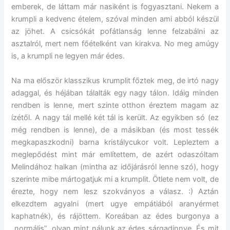
emberek, de láttam már nasiként is fogyasztani. Nekem a
krumpli a kedvenc ételem, szóval minden ami abból készül
az jöhet. A csicsókát pofátlanság lenne felzabálni az
asztalról, mert nem főételként van kirakva. No meg amúgy
is, a krumpli ne legyen már édes.
Na ma először klasszikus krumplit főztek meg, de irtó nagy
adaggal, és héjában tálalták egy nagy tálon. Idáig minden
rendben is lenne, mert szinte otthon éreztem magam az
ízétől. A nagy tál mellé két tál is került. Az egyikben só (ez
még rendben is lenne), de a másikban (és most tessék
megkapaszkodni) barna kristálycukor volt. Lepleztem a
meglepődést mint már említettem, de azért odaszóltam
Melindához halkan (mintha az időjárásról lenne szó), hogy
szerinte mibe mártogatjuk mi a krumplit. Ötlete nem volt, de
érezte, hogy nem lesz szokványos a válasz. :) Aztán
elkezdtem agyalni (mert ugye empátiából aranyérmet
kaphatnék), és rájöttem. Koreában az édes burgonya a
„normális”, olyan mint nálunk az édes sárgadinnye. És mit