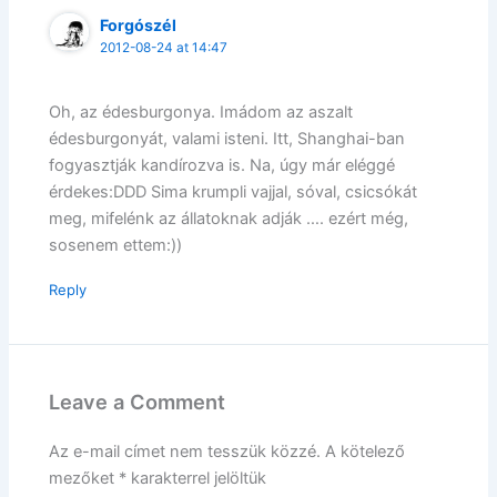
Forgószél
2012-08-24 at 14:47
Oh, az édesburgonya. Imádom az aszalt
édesburgonyát, valami isteni. Itt, Shanghai-ban
fogyasztják kandírozva is. Na, úgy már eléggé
érdekes:DDD Sima krumpli vajjal, sóval, csicsókát
meg, mifelénk az állatoknak adják …. ezért még,
sosenem ettem:))
Reply
Leave a Comment
Az e-mail címet nem tesszük közzé.
A kötelező
mezőket
*
karakterrel jelöltük