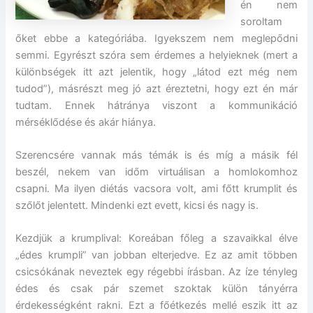
én nem
soroltam
őket ebbe a kategóriába. Igyekszem nem meglepődni
semmi. Egyrészt szóra sem érdemes a helyieknek (mert a
különbségek itt azt jelentik, hogy „látod ezt még nem
tudod”), másrészt meg jó azt éreztetni, hogy ezt én már
tudtam. Ennek hátránya viszont a kommunikáció
mérséklődése és akár hiánya.
Szerencsére vannak más témák is és míg a másik fél
beszél, nekem van időm virtuálisan a homlokomhoz
csapni. Ma ilyen diétás vacsora volt, ami főtt krumplit és
szőlőt jelentett. Mindenki ezt evett, kicsi és nagy is.
Kezdjük a krumplival: Koreában főleg a szavaikkal élve
„édes krumpli” van jobban elterjedve. Ez az amit többen
csicsókának neveztek egy régebbi írásban. Az íze tényleg
édes és csak pár szemet szoktak külön tányérra
érdekességként rakni. Ezt a főétkezés mellé eszik itt az